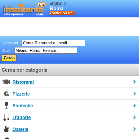
vicino a
Roma
Cerca per...
Dove...
Cerca per categoria
Ristoranti
Pizzerie
Enoteche
Trattorie
Osterie