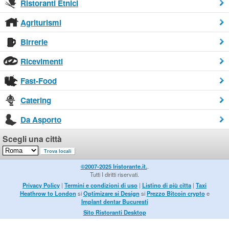
Ristoranti Etnici
Agriturismi
Birrerie
Ricevimenti
Fast-Food
Catering
Da Asporto
Scegli una città
©2007-2025 Iristorante.it.
.
Tutti I diritti riservati.
Privacy Policy
|
Termini e condizioni di uso
|
Listino di più citta
|
Taxi
Heathrow to London
si
Optimizare si Design
si
Prezzo Bitcoin crypto
e
Implant dentar Bucuresti
Sito Ristoranti Desktop