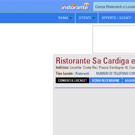
Prenotazione
ROMA
UTENTI
OFFERTE / SCONTI
Ristorante
Ristorante Sa Cardiga e
Indirizzo:
Localita' Costa Rei, Piazza Sardegna 10, Cast
Tipo Locale :
Ristoranti
NUMERI DI TELEFONO CO
CONOSCI IL LOCALE?
SCRIVI RECENSIONE
AGGIUN