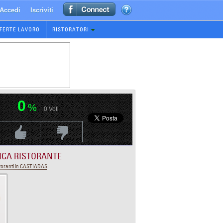
Accedi
Iscriviti
FERTE LAVORO
RISTORATORI
0
%
0
Voti
Voti Positivo
Voti Negativo
ICA RISTORANTE
toranti in CASTIADAS