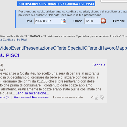
SOTTOSCRIVI A RISTORANTE SA CARDIGA E SU PISCI
Per prenotare subito al ristorante sa cardiga e su pisci, si prega di scegliere la dat
poi clicca sul pulsante "Prenota" per inviare la tua prenotazione
Data
Orario
Persone
 Pisci nella città di CASTIADAS - CA, ristorante con cucina Specialità pesce indirizzo Localita' C
a Cardiga e Su Pisci
 Video
Eventi
Presentazione
Offerte Speciali
Offerte di lavoro
Mapp
U PISCI
24)
Segnala
da 5
me vacanze a Costa Rei, ho scelto una sera di cenare al ristorante
 in 6, decidiamo di ordinare da bere e di inziare con dei primi a
oi, ordinano dei primi da €12,50 che si presentavano con delle
to che prima di consumare il contenuto delle cozze abbiamo
all'interno. Praticamente le cozze erano state pulite così male che
e quella...
Leggi la recensione...
nti (0)
|
Raccomandi Recensione
La recensione è stata...
-1