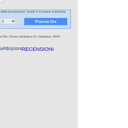
a della prenotazione, l'orario e il numero di persone
osta Rei, Piazza Sardegna 10, Castiadas, 9040 -
a
Attrazioni
RECENSIONI