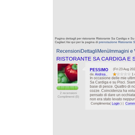
Pagina dettagli per ristorante Ristorante Sa Cardiga e Su
Cagliari.Vai qui per la pagina di
prenotazione Ristorante S
Recensioni
Dettagli
Menù
Immagini e
RISTORANTE SA CARDIGA E S
(Fri 23 Aug 20
PESSIMO
da:
Andrea .
1 
In occasione delle mie ulti
Sa Cardiga e su Pisci. Siamo
base di pesce. Quattro di n
cozze. Coincidenza ha volu
2 recensioni
pensato di dare un occhiata 
Complimenti (0)
non era stato levato neppur
Complimenta(
Login
)
|
Comme