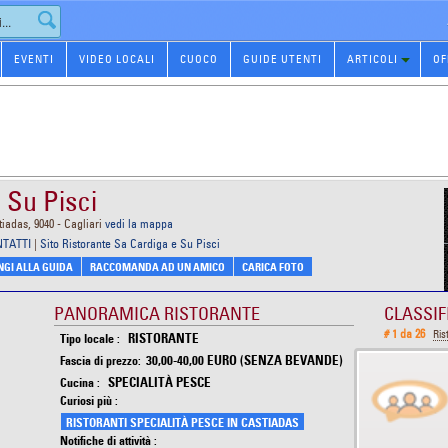
EVENTI
VIDEO LOCALI
CUOCO
GUIDE UTENTI
ARTICOLI
OF
 Su Pisci
iadas, 9040 - Cagliari
vedi la mappa
NTATTI
|
Sito Ristorante Sa Cardiga e Su Pisci
GI ALLA GUIDA
RACCOMANDA AD UN AMICO
CARICA FOTO
PANORAMICA RISTORANTE
CLASSIF
# 1 da 26
Ris
RISTORANTE
Tipo locale :
30,00-40,00 EURO (SENZA BEVANDE)
Fascia di prezzo:
SPECIALITÀ PESCE
Cucina :
Curiosi più :
RISTORANTI SPECIALITÀ PESCE IN CASTIADAS
Notifiche di attività :