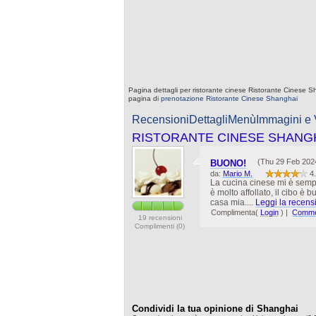
Pagina dettagli per ristorante cinese Ristorante Cinese Sh
pagina di
prenotazione Ristorante Cinese Shanghai
Recensioni
Dettagli
Menù
Immagini e
RISTORANTE CINESE SHANG
(Thu 29 Feb 202
BUONO!
da:
Mario M.
4
La cucina cinese mi è semp
è molto affollato, il cibo è 
casa mia....
Leggi la recensi
Complimenta(
Login
)
|
Commen
19 recensioni
Complimenti (0)
Condividi la tua opinione di Shanghai