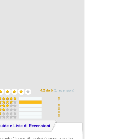
4.2
da
5
(
1
recensioni)
0
1
0
0
0
0
uide e Liste di Recensioni
torante Cinese Shanghai è inserito anche