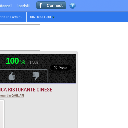
Accedi
Iscriviti
FERTE LAVORO
RISTORATORI
100
%
1
Voti
Voti Positivo
Voti Negativo
ICA RISTORANTE CINESE
toranti in CAGLIARI