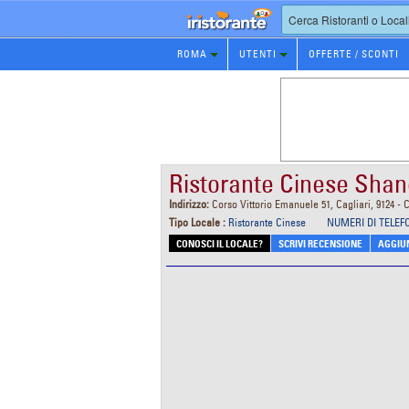
Prenotazione
ROMA
UTENTI
OFFERTE / SCONTI
Ristorante
Ristorante Cinese Shan
Indirizzo:
Corso Vittorio Emanuele 51, Cagliari, 9124 - C
Tipo Locale :
Ristorante Cinese
NUMERI DI TELEF
CONOSCI IL LOCALE?
SCRIVI RECENSIONE
AGGIUN