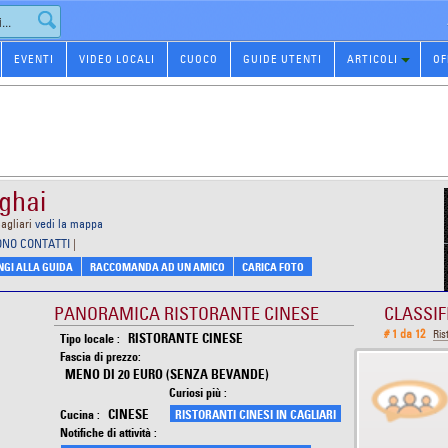
EVENTI
VIDEO LOCALI
CUOCO
GUIDE UTENTI
ARTICOLI
OF
ghai
agliari
vedi la mappa
ONO CONTATTI
|
GI ALLA GUIDA
RACCOMANDA AD UN AMICO
CARICA FOTO
PANORAMICA RISTORANTE CINESE
CLASSIF
# 1 da 12
Ris
RISTORANTE CINESE
Tipo locale :
Fascia di prezzo:
MENO DI 20 EURO (SENZA BEVANDE)
Curiosi più :
CINESE
Cucina :
RISTORANTI CINESI IN CAGLIARI
Notifiche di attività :