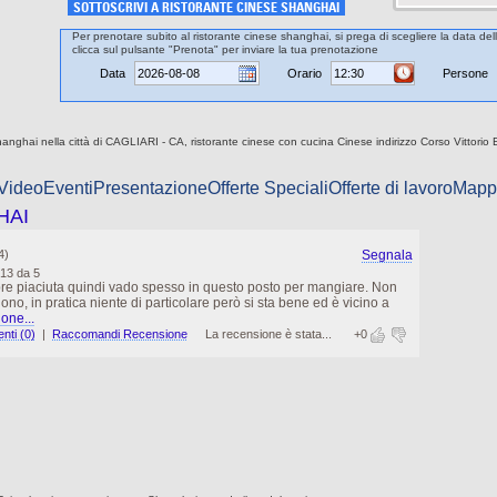
SOTTOSCRIVI A RISTORANTE CINESE SHANGHAI
Per prenotare subito al ristorante cinese shanghai, si prega di scegliere la data del
clicca sul pulsante "Prenota" per inviare la tua prenotazione
Data
Orario
Persone
anghai nella città di CAGLIARI - CA, ristorante cinese con cucina Cinese indirizzo Corso Vittorio E
 Video
Eventi
Presentazione
Offerte Speciali
Offerte di lavoro
Mapp
HAI
4)
Segnala
.13 da 5
re piaciuta quindi vado spesso in questo posto per mangiare. Non
buono, in pratica niente di particolare però si sta bene ed è vicino a
one...
ti (0)
|
Raccomandi Recensione
La recensione è stata...
+0