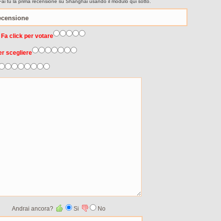
Fai tu la prima recensione su Shanghai usando il modulo qui sotto.
 Fa click per votare
er scegliere
Andrai ancora?
Si
No