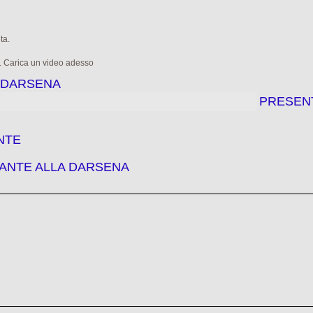
ta.
e. Carica un video adesso
A DARSENA
PRESEN
NTE
RANTE ALLA DARSENA