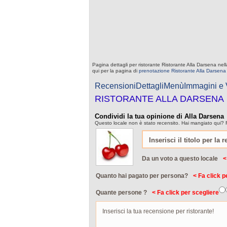
Pagina dettagli per ristorante Ristorante Alla Darsena nel
qui per la pagina di
prenotazione Ristorante Alla Darsena
Recensioni
Dettagli
Menù
Immagini e
RISTORANTE ALLA DARSENA
Condividi la tua opinione di Alla Darsena
Questo locale non è stato recensito. Hai mangiato qui? F
Da un voto a questo locale
<
Quanto hai pagato per persona?
< Fa click p
Quante persone ?
< Fa click per scegliere