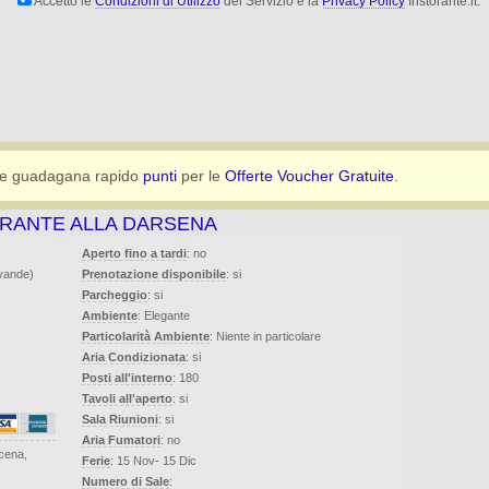
Accetto le
Condizioni di Utilizzo
del Servizio e la
Privacy Policy
Iristorante.it.
e guadagana rapido
punti
per le
Offerte Voucher Gratuite
.
ORANTE ALLA DARSENA
Aperto fino a tardi
: no
evande)
Prenotazione disponibile
: si
Parcheggio
: si
Ambiente
: Elegante
Particolarità Ambiente
: Niente in particolare
Aria Condizionata
: si
Posti all'interno
: 180
Tavoli all'aperto
: si
Sala Riunioni
: si
Aria Fumatori
: no
cena,
Ferie
: 15 Nov- 15 Dic
Numero di Sale
: