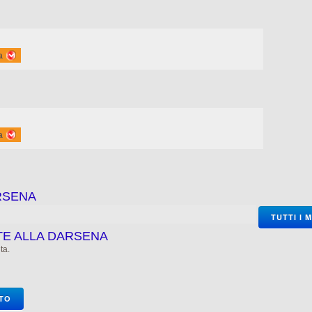
a
a
RSENA
TUTTI I 
TE ALLA DARSENA
ta.
OTO