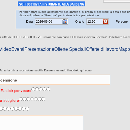
SOTTOSCRIVI A RISTORANTE ALLA DARSENA
Per prenotare subito al ristorante alla darsena, si prega di scegliere la data della p
clicca sul pulsante "Prenota" per inviare la tua prenotazione
Data
Orario
Persone
la città di LIDO DI JESOLO - VE, ristorante con cucina Classica indirizzo Localita' Cortellazzo Pin
 Video
Eventi
Presentazione
Offerte Speciali
Offerte di lavoro
Mapp
ai tu la prima recensione su Alla Darsena usando il modulo qui sotto.
 Fa click per votare
er scegliere