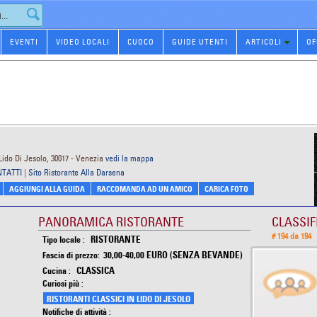
EVENTI
VIDEO LOCALI
CUOCO
GUIDE UTENTI
ARTICOLI
OF
a
 Lido Di Jesolo, 30017 - Venezia
vedi la mappa
NTATTI
|
Sito Ristorante Alla Darsena
AGGIUNGI ALLA GUIDA
RACCOMANDA AD UN AMICO
CARICA FOTO
PANORAMICA RISTORANTE
CLASSIF
# 194 da 194
RISTORANTE
Tipo locale :
30,00-40,00 EURO (SENZA BEVANDE)
Fascia di prezzo:
CLASSICA
Cucina :
Curiosi più :
RISTORANTI CLASSICI IN LIDO DI JESOLO
Notifiche di attività :