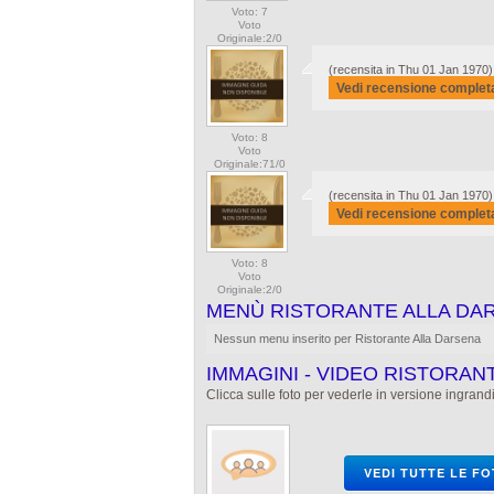
Voto: 7
Voto
Originale:2/0
(recensita in Thu 01 Jan 1970)
Vedi recensione complet
Voto: 8
Voto
Originale:71/0
(recensita in Thu 01 Jan 1970)
Vedi recensione complet
Voto: 8
Voto
Originale:2/0
MENÙ RISTORANTE ALLA DA
Nessun menu inserito per Ristorante Alla Darsena
IMMAGINI - VIDEO RISTORAN
Clicca sulle foto per vederle in versione ingrandi
VEDI TUTTE LE F