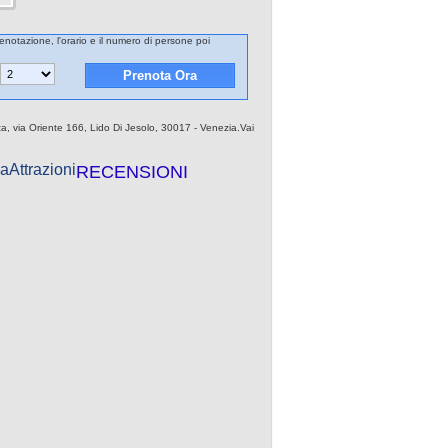
renotazione, l'orario e il numero di persone poi
eta, via Oriente 166, Lido Di Jesolo, 30017 - Venezia.Vai
a
Attrazioni
RECENSIONI