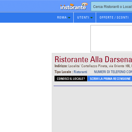
Prenotazione
ROMA
UTENTI
OFFERTE / SCONTI
Ristorante
Ristorante Alla Darsen
Indirizzo:
Localita' Cortellazzo Pineta, via Oriente 166,
Tipo Locale :
Ristoranti
NUMERI DI TELEFONO CO
CONOSCI IL LOCALE?
SCRIVI LA PRIMA RECENSIONE