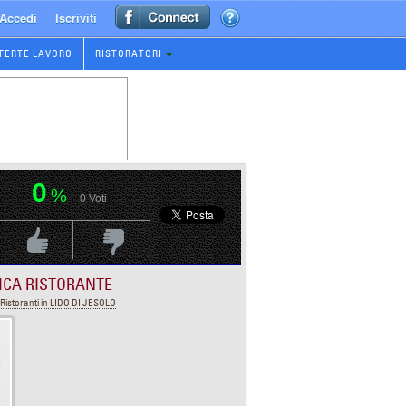
Accedi
Iscriviti
FERTE LAVORO
RISTORATORI
0
%
0
Voti
Voti Positivo
Voti Negativo
ICA RISTORANTE
Ristoranti in LIDO DI JESOLO