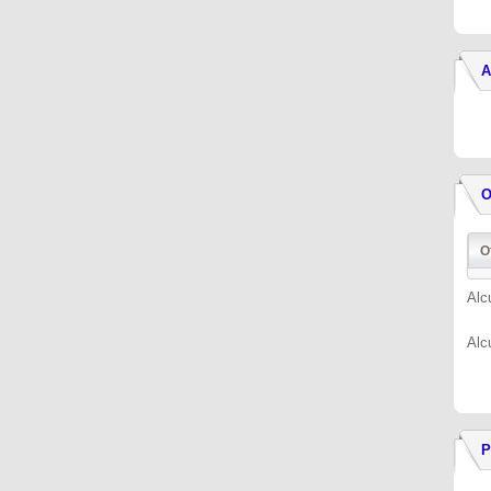
A
O
O
Alc
Alc
P