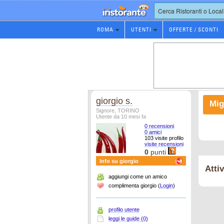
Prenotazione
ROMA
UTENTI
OFFERTE / SCONTI
Ristorante
giorgio s.
Mig
Signore, TORINO
Utente da 10 mesi fa
0 recensioni
0 amici
103 visite profilo
visite recensioni
0
punti
Info su giorgio
Atti
aggiungi come un amico
complimenta giorgio (
Login
)
profilo utente
leggi le guide (0)