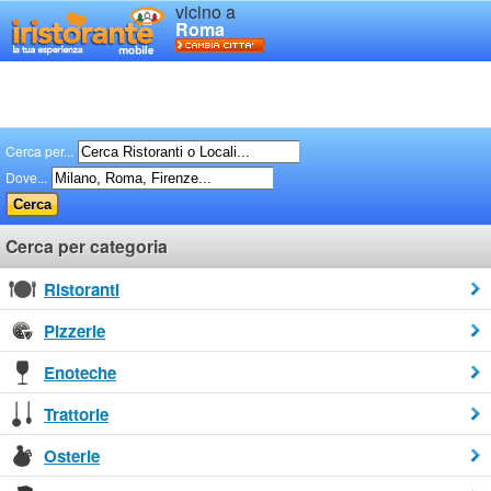
vicino a
Roma
Cerca per...
Dove...
Cerca per categoria
Ristoranti
Pizzerie
Enoteche
Trattorie
Osterie