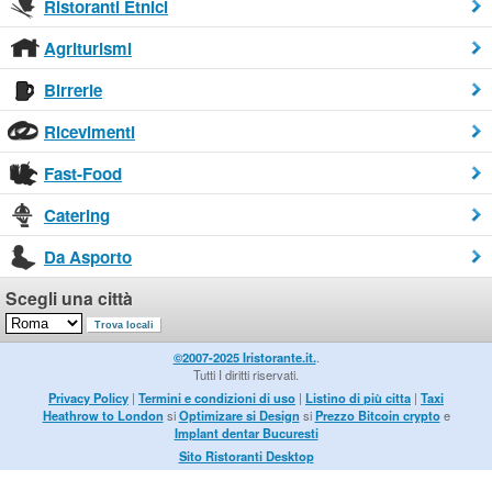
Ristoranti Etnici
Agriturismi
Birrerie
Ricevimenti
Fast-Food
Catering
Da Asporto
Scegli una città
©2007-2025 Iristorante.it.
.
Tutti I diritti riservati.
Privacy Policy
|
Termini e condizioni di uso
|
Listino di più citta
|
Taxi
Heathrow to London
si
Optimizare si Design
si
Prezzo Bitcoin crypto
e
Implant dentar Bucuresti
Sito Ristoranti Desktop