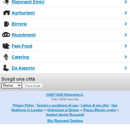
Ristoranti Etnici
Agriturismi
Birrerie
Ricevimenti
Fast-Food
Catering
Da Asporto
Scegli una città
©2007-2025 Iristorante.it.
.
Tutti I diritti riservati.
Privacy Policy
|
Termini e condizioni di uso
|
Listino di più citta
|
Taxi
Heathrow to London
si
Optimizare si Design
si
Prezzo Bitcoin crypto
e
Implant dentar Bucuresti
Sito Ristoranti Desktop