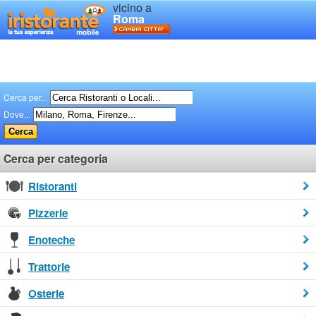
vicino a
Roma
Cerca per...
Dove...
Cerca per categoria
Ristoranti
Pizzerie
Enoteche
Trattorie
Osterie