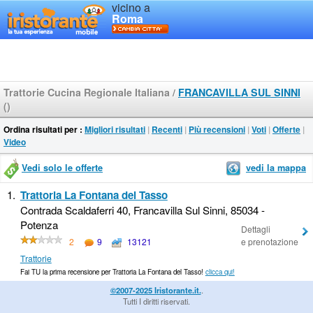
vicino a
Roma
Trattorie Cucina Regionale Italiana
/
FRANCAVILLA SUL SINNI
()
Ordina risultati per :
Migliori risultati
|
Recenti
|
Più recensioni
|
Voti
|
Offerte
|
Video
Vedi solo le offerte
vedi la mappa
1.
Trattoria La Fontana del Tasso
Contrada Scaldaferri 40, Francavilla Sul Sinni, 85034 -
Potenza
Dettagli
2
9
13121
e prenotazione
Trattorie
Fai TU la prima recensione per Trattoria La Fontana del Tasso!
clicca qui!
©2007-2025 Iristorante.it.
.
Tutti I diritti riservati.