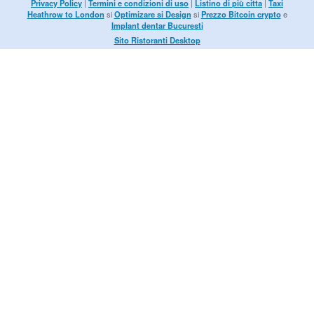
Privacy Policy
|
Termini e condizioni di uso
|
Listino di più citta
|
Taxi
Heathrow to London
si
Optimizare si Design
si
Prezzo Bitcoin crypto
e
Implant dentar Bucuresti
Sito Ristoranti Desktop