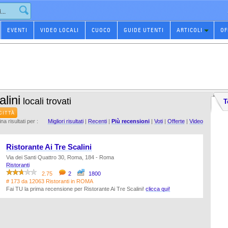
EVENTI
VIDEO LOCALI
CUOCO
GUIDE UTENTI
ARTICOLI
OF
lini
locali trovati
T
CITTÀ
na risultati per :
Migliori risultati
|
Recenti
|
Più recensioni
|
Voti
|
Offerte
|
Video
Ristorante Ai Tre Scalini
Via dei Santi Quattro 30, Roma, 184 - Roma
Ristoranti
2.75
2
1800
# 173 da 12063 Ristoranti in ROMA
Fai TU la prima recensione per Ristorante Ai Tre Scalini!
clicca qui!