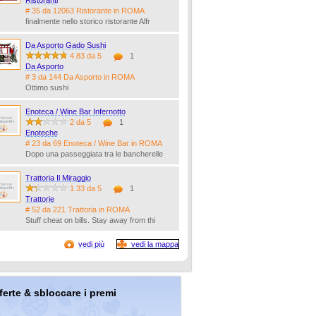
Ristoranti
# 35 da 12063 Ristorante in ROMA
finalmente nello storico ristorante Alfr
Da Asporto Gado Sushi
4.83 da 5
1
Da Asporto
# 3 da 144 Da Asporto in ROMA
Ottimo sushi
Enoteca / Wine Bar Infernotto
2 da 5
1
Enoteche
# 23 da 69 Enoteca / Wine Bar in ROMA
Dopo una passeggiata tra le bancherelle
Trattoria Il Miraggio
1.33 da 5
1
Trattorie
# 52 da 221 Trattoria in ROMA
Stuff cheat on bills. Stay away from thi
vedi più
vedi la mappa
offerte & sbloccare i premi