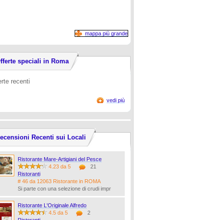
mappa più grande
fferte speciali in Roma
erte recenti
vedi più
ecensioni Recenti sui Locali
Ristorante Mare-Artigiani del Pesce
4.23 da 5
21
Ristoranti
# 46 da 12063 Ristorante in ROMA
Si parte con una selezione di crudi impr
Ristorante L'Originale Alfredo
4.5 da 5
2