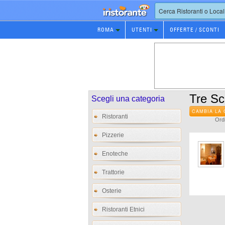
Prenotazione
ROMA
UTENTI
OFFERTE / SCONTI
Ristorante
Tre Sca
Scegli una categoria
CAMBIA LA 
Ristoranti
Ordi
Pizzerie
Enoteche
Trattorie
Osterie
Ristoranti Etnici