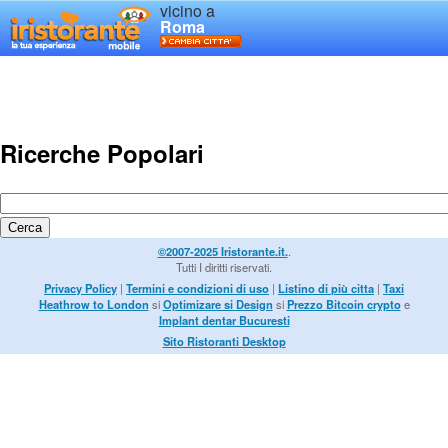
vicino a
Roma
Ricerche Popolari
©2007-2025 Iristorante.it.
.
Tutti I diritti riservati.
Privacy Policy
|
Termini e condizioni di uso
|
Listino di più citta
|
Taxi
Heathrow to London
si
Optimizare si Design
si
Prezzo Bitcoin crypto
e
Implant dentar Bucuresti
Sito Ristoranti Desktop