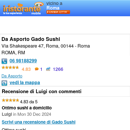
vicino a
Roma
Da Asporto Gado Sushi
Via Shakespeare 47, Roma, 00144 - Roma
ROMA
,
RM
06 98188299
4.83
1
1266
Da Asporto
vedi la mappa
Recensione di Luigi con commenti
4.83 da 5
Ottimo sushi a domicilio
Luigi
in
Mon 30 Dec 2024
Scrivi una recensione di Gado Sushi
Ottimo sushi