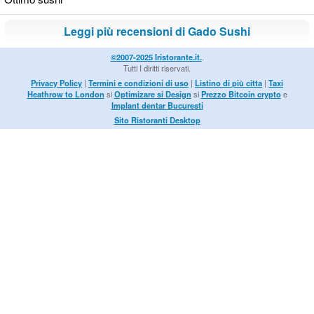
Leggi più recensioni di Gado Sushi
©2007-2025 Iristorante.it.
.
Tutti I diritti riservati.
Privacy Policy
|
Termini e condizioni di uso
|
Listino di più citta
|
Taxi
Heathrow to London
si
Optimizare si Design
si
Prezzo Bitcoin crypto
e
Implant dentar Bucuresti
Sito Ristoranti Desktop