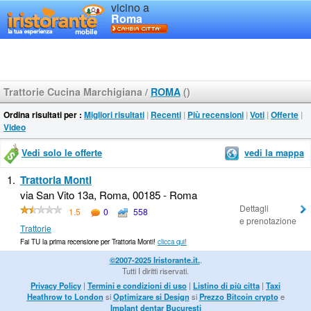
vicino a
Roma
Trattorie Cucina Marchigiana
/
ROMA
()
Ordina risultati per :
Migliori risultati
|
Recenti
|
Più recensioni
|
Voti
|
Offerte
|
Video
Vedi solo le offerte
vedi la mappa
1.
Trattoria Monti
via San Vito 13a, Roma, 00185 - Roma
Dettagli
1.5
0
558
e prenotazione
Trattorie
Fai TU la prima recensione per Trattoria Monti!
clicca qui!
©2007-2025 Iristorante.it.
.
Tutti I diritti riservati.
Privacy Policy
|
Termini e condizioni di uso
|
Listino di più citta
|
Taxi
Heathrow to London
si
Optimizare si Design
si
Prezzo Bitcoin crypto
e
Implant dentar Bucuresti