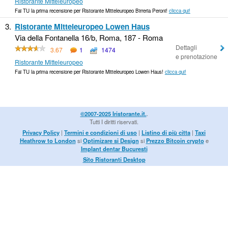
Ristorante Mitteleuropeo
Fai TU la prima recensione per Ristorante Mitteleuropeo Birreria Peroni!
clicca qui!
3.
Ristorante Mitteleuropeo Lowen Haus
Via della Fontanella 16/b, Roma, 187 - Roma
Dettagli
3.67
1
1474
e prenotazione
Ristorante Mitteleuropeo
Fai TU la prima recensione per Ristorante Mitteleuropeo Lowen Haus!
clicca qui!
©2007-2025 Iristorante.it.
.
Tutti I diritti riservati.
Privacy Policy
|
Termini e condizioni di uso
|
Listino di più citta
|
Taxi
Heathrow to London
si
Optimizare si Design
si
Prezzo Bitcoin crypto
e
Implant dentar Bucuresti
Sito Ristoranti Desktop