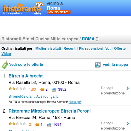
vicino a
Roma
Ristoranti Etnici Cucina Mitteleuropea
/
ROMA
()
Ordina risultati per :
Migliori risultati
|
Recenti
|
Più recensioni
|
Voti
|
Offerte
|
Video
Vedi solo le offerte
vedi la mappa
1.
Birreria Albrecht
Via Rasella 52, Roma, 00100 - Roma
Dettagli
1.83
2
3852
e prenotazione
Birrerie
Ristoranti Austroungarici
Fai TU la prima recensione per Birreria Albrecht!
clicca qui!
2.
Ristorante Mitteleuropeo Birreria Peroni
Via Brescia 24, Roma, 198 - Roma
Dettagli
2
1
1694
e prenotazione