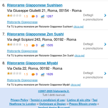
6.
Ristorante Giapponese Sushisen
Via Giuseppe Giulietti 21, Roma, 00154 - Roma
Dettagli
1.5
0
1267
e prenotazione
Ristorante Giapponese
Fai TU la prima recensione per Ristorante Giapponese Sushisen!
clicca qui!
7.
Ristorante Giapponese Zen Sushi
Via degli Scipioni 243, Roma, 00192 - Roma
Dettagli
1.5
0
1505
e prenotazione
Ristorante Giapponese
Fai TU la prima recensione per Ristorante Giapponese Zen Sushi!
clicca qui!
8.
Ristorante Giapponese Miyabi
Via Ostia 22, Roma, 00192 - Roma
Dettagli
1.5
0
1626
e prenotazione
Ristorante Giapponese
Fai TU la prima recensione per Ristorante Giapponese Miyabi!
clicca qui!
©2007-2025 Iristorante.it.
.
Tutti I diritti riservati.
Privacy Policy
|
Termini e condizioni di uso
|
Listino di più citta
|
Taxi
Heathrow to London
si
Optimizare si Design
si
Prezzo Bitcoin crypto
e
Implant dentar Bucuresti