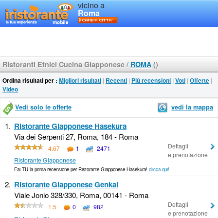
vicino a
Roma
Ristoranti Etnici Cucina Giapponese
/
ROMA
()
Ordina risultati per :
Migliori risultati
|
Recenti
|
Più recensioni
|
Voti
|
Offerte
|
Video
Vedi solo le offerte
vedi la mappa
1.
Ristorante Giapponese Hasekura
Via dei Serpenti 27, Roma, 184 - Roma
Dettagli
4.67
1
2471
e prenotazione
Ristorante Giapponese
Fai TU la prima recensione per Ristorante Giapponese Hasekura!
clicca qui!
2.
Ristorante Giapponese Genkai
Viale Jonio 328/330, Roma, 00141 - Roma
Dettagli
1.5
0
982
e prenotazione