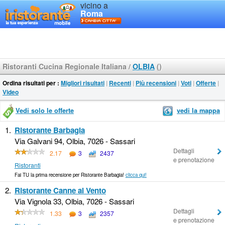
vicino a
Roma
Ristoranti Cucina Regionale Italiana
/
OLBIA
()
Ordina risultati per :
Migliori risultati
|
Recenti
|
Più recensioni
|
Voti
|
Offerte
|
Video
Vedi solo le offerte
vedi la mappa
1.
Ristorante Barbagia
Via Galvani 94, Olbia, 7026 - Sassari
Dettagli
2.17
3
2437
e prenotazione
Ristoranti
Fai TU la prima recensione per Ristorante Barbagia!
clicca qui!
2.
Ristorante Canne al Vento
Via Vignola 33, Olbia, 7026 - Sassari
Dettagli
1.33
3
2357
e prenotazione