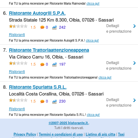
Fai TU la prima recensione per Ristorante Maria Raimonda!
clicca qui!
6.
Ristorante Autogrill S.P.A.
Strada Statale 125 Km 8.300, Olbia, 07026 - Sassari
Dettagli
1.5
0
242
e prenotazione
Ristoranti
Fai TU la prima recensione per Ristorante Autogrill S.P.A.!
clicca qui!
7.
Ristorante Trattoriaattenzioneappena
Via Ciriaco Carru 16, Olbia, - Sassari
Dettagli
1.5
0
197
e prenotazione
Ristoranti
Fai TU la prima recensione per Ristorante Trattoriaattenzioneappena!
clicca qui!
8.
Ristorante Spurlatta S.R.L.
Località Costa Corallina, Olbia, 07026 - Sassari
Dettagli
1.5
0
230
e prenotazione
Ristoranti
Fai TU la prima recensione per Ristorante Spurlatta S.R.L.!
clicca qui!
©2007-2025 Iristorante.it.
.
Tutti I diritti riservati.
Privacy Policy
|
Termini e condizioni di uso
|
Listino di più citta
|
Taxi