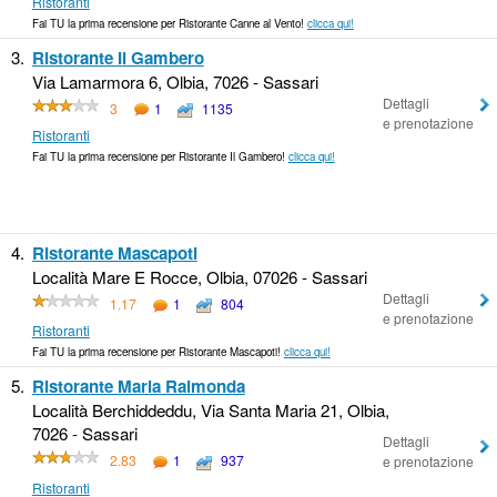
Ristoranti
Fai TU la prima recensione per Ristorante Canne al Vento!
clicca qui!
3.
Ristorante Il Gambero
Via Lamarmora 6, Olbia, 7026 - Sassari
Dettagli
3
1
1135
e prenotazione
Ristoranti
Fai TU la prima recensione per Ristorante Il Gambero!
clicca qui!
4.
Ristorante Mascapoti
Località Mare E Rocce, Olbia, 07026 - Sassari
Dettagli
1.17
1
804
e prenotazione
Ristoranti
Fai TU la prima recensione per Ristorante Mascapoti!
clicca qui!
5.
Ristorante Maria Raimonda
Località Berchiddeddu, Via Santa Maria 21, Olbia,
7026 - Sassari
Dettagli
2.83
1
937
e prenotazione
Ristoranti