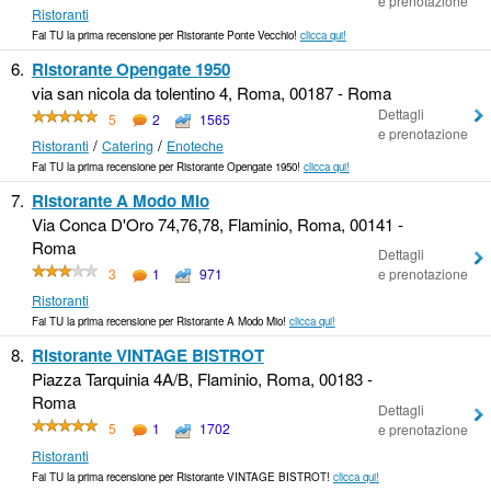
e prenotazione
Ristoranti
Fai TU la prima recensione per Ristorante Ponte Vecchio!
clicca qui!
6.
Ristorante Opengate 1950
via san nicola da tolentino 4, Roma, 00187 - Roma
Dettagli
5
2
1565
e prenotazione
/
/
Ristoranti
Catering
Enoteche
Fai TU la prima recensione per Ristorante Opengate 1950!
clicca qui!
7.
Ristorante A Modo Mio
Via Conca D'Oro 74,76,78, Flaminio, Roma, 00141 -
Roma
Dettagli
3
1
971
e prenotazione
Ristoranti
Fai TU la prima recensione per Ristorante A Modo Mio!
clicca qui!
8.
Ristorante VINTAGE BISTROT
Piazza Tarquinia 4A/B, Flaminio, Roma, 00183 -
Roma
Dettagli
5
1
1702
e prenotazione
Ristoranti
Fai TU la prima recensione per Ristorante VINTAGE BISTROT!
clicca qui!