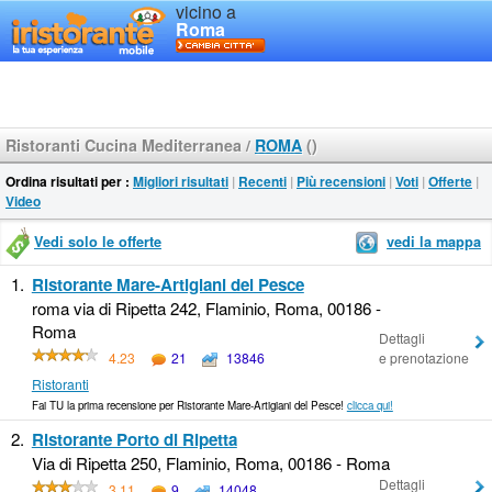
vicino a
Roma
Ristoranti Cucina Mediterranea
/
ROMA
()
Ordina risultati per :
Migliori risultati
|
Recenti
|
Più recensioni
|
Voti
|
Offerte
|
Video
Vedi solo le offerte
vedi la mappa
1.
Ristorante Mare-Artigiani del Pesce
roma via di Ripetta 242, Flaminio, Roma, 00186 -
Roma
Dettagli
4.23
21
13846
e prenotazione
Ristoranti
Fai TU la prima recensione per Ristorante Mare-Artigiani del Pesce!
clicca qui!
2.
Ristorante Porto di Ripetta
Via di Ripetta 250, Flaminio, Roma, 00186 - Roma
Dettagli
3.11
9
14048