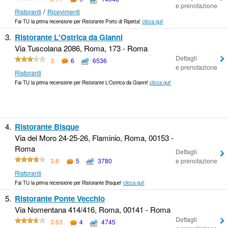
e prenotazione
/
Ristoranti
Ricevimenti
Fai TU la prima recensione per Ristorante Porto di Ripetta!
clicca qui!
3.
Ristorante L'Ostrica da Gianni
Via Tuscolana 2086, Roma, 173 - Roma
Dettagli
3
6
6536
e prenotazione
Ristoranti
Fai TU la prima recensione per Ristorante L'Ostrica da Gianni!
clicca qui!
4.
Ristorante Bisque
Via del Moro 24-25-26, Flaminio, Roma, 00153 -
Roma
Dettagli
3.8
5
3780
e prenotazione
Ristoranti
Fai TU la prima recensione per Ristorante Bisque!
clicca qui!
5.
Ristorante Ponte Vecchio
Via Nomentana 414/416, Roma, 00141 - Roma
Dettagli
3.63
4
4745