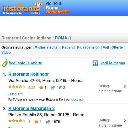
vicino a
Roma
Ristoranti Cucina Indiana
/
ROMA
()
Ordina risultati per :
Migliori risultati
|
Recenti
|
Più recensioni
|
Voti
|
Offerte
|
Video
Vedi solo le offerte
vedi la mappa
1.
Ristorante Kohinoor
Via Aurelia 32-34, Roma, 00165 - Roma
Dettagli
4.33
1
1813
e prenotazione
Ristoranti
Fai TU la prima recensione per Ristorante Kohinoor!
clicca qui!
2.
Ristorante Maharajah 2
Piazza Eschilo 86, Roma, 00125 - Roma
Dettagli
4
1
1675
e prenotazione