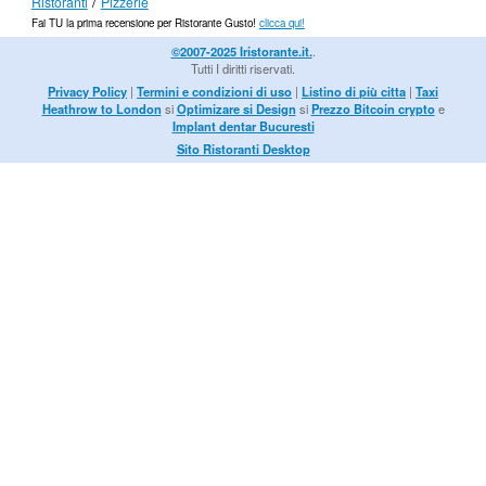
/
Ristoranti
Pizzerie
Fai TU la prima recensione per Ristorante Gusto!
clicca qui!
©2007-2025 Iristorante.it.
.
Tutti I diritti riservati.
Privacy Policy
|
Termini e condizioni di uso
|
Listino di più citta
|
Taxi
Heathrow to London
si
Optimizare si Design
si
Prezzo Bitcoin crypto
e
Implant dentar Bucuresti
Sito Ristoranti Desktop