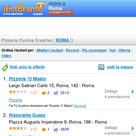
vicino a
Roma
Pizzerie Cucina Creativa
/
ROMA
()
Ordina risultati per :
Migliori risultati
|
Recenti
|
Più recensioni
|
Voti
|
Offerte
|
Video
Vedi solo le offerte
vedi la mappa
1.
Pizzeria 'O Masto
Largo Salinari Carlo 15, Roma, 142 - Roma
Dettagli
1.67
2
2612
e prenotazione
Pizzerie
Fai TU la prima recensione per Pizzeria 'O Masto!
clicca qui!
2.
Ristorante Gusto
Piazza Augusto Imperatore 9, Roma, 186 - Roma
Dettagli
3.67
1
4839
e prenotazione