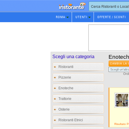
Prenotazione
ROMA
UTENTI
OFFERTE / SCONTI
Ristorante
Enotec
Scegli una categoria
CAMBIA LA 
Ristoranti
Ordi
Pizzerie
Enoteche
Trattorie
Osterie
Ristoranti Etnici
Risultato 