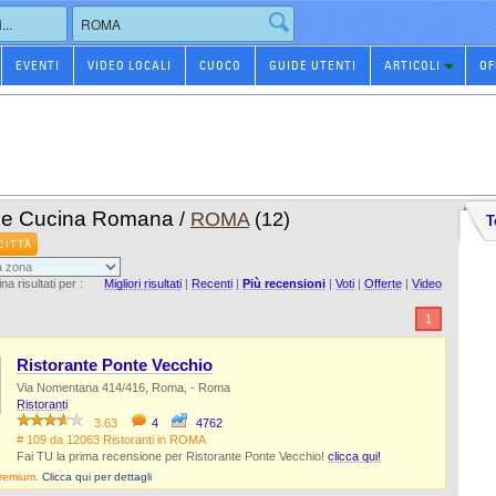
EVENTI
VIDEO LOCALI
CUOCO
GUIDE UTENTI
ARTICOLI
OF
he Cucina Romana
/
ROMA
(12)
T
CITTÀ
na risultati per :
Migliori risultati
|
Recenti
|
Più recensioni
|
Voti
|
Offerte
|
Video
1
Ristorante Ponte Vecchio
Via Nomentana 414/416, Roma, - Roma
Ristoranti
3.63
4
4762
# 109 da 12063 Ristoranti in ROMA
Fai TU la prima recensione per Ristorante Ponte Vecchio!
clicca qui!
Premium.
Clicca qui per dettagli