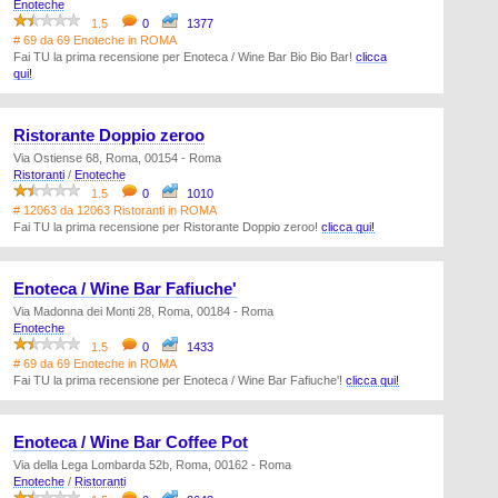
Enoteche
1.5
0
1377
# 69 da 69 Enoteche in ROMA
Fai TU la prima recensione per Enoteca / Wine Bar Bio Bio Bar!
clicca
qui!
Ristorante Doppio zeroo
Via Ostiense 68, Roma, 00154 - Roma
Ristoranti
/
Enoteche
1.5
0
1010
# 12063 da 12063 Ristoranti in ROMA
Fai TU la prima recensione per Ristorante Doppio zeroo!
clicca qui!
Enoteca / Wine Bar Fafiuche'
Via Madonna dei Monti 28, Roma, 00184 - Roma
Enoteche
1.5
0
1433
# 69 da 69 Enoteche in ROMA
Fai TU la prima recensione per Enoteca / Wine Bar Fafiuche'!
clicca qui!
Enoteca / Wine Bar Coffee Pot
Via della Lega Lombarda 52b, Roma, 00162 - Roma
Enoteche
/
Ristoranti