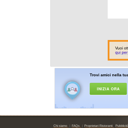
Vuoi ot
qui per
Trovi amici nella tua
INIZIA ORA
Chi siamo
|
FAQs
|
Proprietari Ristoranti
Pubblicit