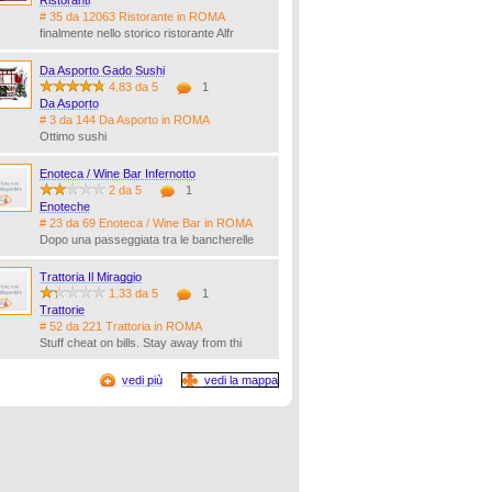
Ristoranti
# 35 da 12063 Ristorante in ROMA
finalmente nello storico ristorante Alfr
Da Asporto Gado Sushi
4.83 da 5
1
Da Asporto
# 3 da 144 Da Asporto in ROMA
Ottimo sushi
Enoteca / Wine Bar Infernotto
2 da 5
1
Enoteche
# 23 da 69 Enoteca / Wine Bar in ROMA
Dopo una passeggiata tra le bancherelle
Trattoria Il Miraggio
1.33 da 5
1
Trattorie
# 52 da 221 Trattoria in ROMA
Stuff cheat on bills. Stay away from thi
vedi più
vedi la mappa