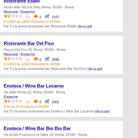
Ristorante Etablì
Vicolo delle Vacche 9/9a, Roma, 00186 - Roma
Ristoranti
/
Enoteche
1.5
0
2167
# 12063 da 12063 Ristoranti in ROMA
Fai TU la prima recensione per Ristorante Etablì!
clicca qui!
Ristorante Bar Del Fico
Piazza Del Fico 26, Roma, 00186 - Roma
Ristoranti
/
Enoteche
1.5
0
2598
# 12063 da 12063 Ristoranti in ROMA
Fai TU la prima recensione per Ristorante Bar Del Fico!
clicca qui!
Enoteca / Wine Bar Locarno
Via delle Penna 22, Roma, 00186 - Roma
Enoteche
1.5
0
1062
# 69 da 69 Enoteche in ROMA
Fai TU la prima recensione per Enoteca / Wine Bar Locarno!
clicca qui!
Enoteca / Wine Bar Bio Bio Bar
Via di San Francesco di Sales 1A, Roma, 00165 - Roma