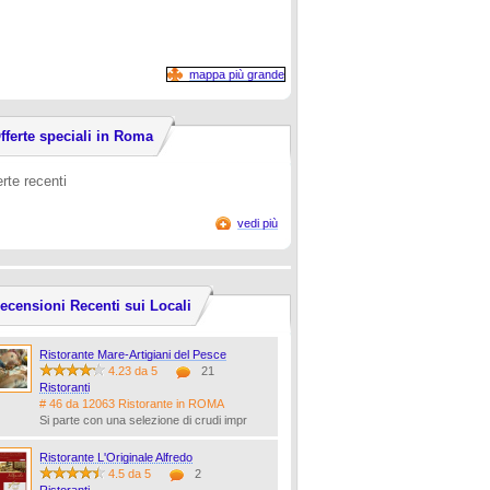
mappa più grande
fferte speciali in Roma
erte recenti
vedi più
ecensioni Recenti sui Locali
Ristorante Mare-Artigiani del Pesce
4.23 da 5
21
Ristoranti
# 46 da 12063 Ristorante in ROMA
Si parte con una selezione di crudi impr
Ristorante L'Originale Alfredo
4.5 da 5
2