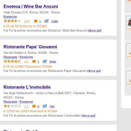
Enoteca / Wine Bar Anzuni
Viale Europa 274, Roma, 00144 - Roma
Enoteche
3.67
1
1386
# 15 da 69 Enoteche in ROMA
Fai TU la prima recensione per Enoteca / Wine Bar Anzuni!
clicca qui!
Ristorante Papa' Giovanni
Via dei Sediari 4, Roma, 00186 - Roma
Ristoranti
/
Enoteche
4.5
1
3090
# 35 da 12063 Ristoranti in ROMA
Fai TU la prima recensione per Ristorante Papa' Giovanni!
clicca qui!
Ristorante L'invincibile
Via degli Stefaneschi - vicino a Piazza Belli 3/5/7, Flaminio, Roma,
00153 - Roma
Ristoranti
/
Enoteche
1.5
0
766
# 12063 da 12063 Ristoranti in ROMA
Fai TU la prima recensione per Ristorante L'invincibile!
clicca qui!