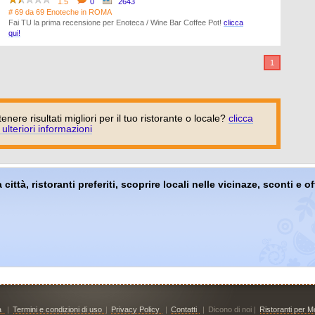
1.5
0
2643
# 69 da 69 Enoteche in ROMA
Fai TU la prima recensione per Enoteca / Wine Bar Coffee Pot!
clicca
qui!
1
tenere risultati migliori per il tuo ristorante o locale?
clicca
 ulteriori informazioni
 città, ristoranti preferiti, scoprire locali nelle vicinaze, sconti e 
à
|
Termini e condizioni di uso
|
Privacy Policy
|
Contatti
|
Dicono di noi |
Ristoranti per Mo