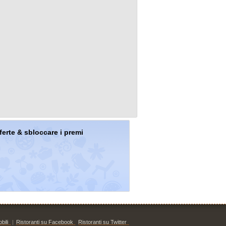
offerte & sbloccare i premi
bili
|
Ristoranti su Facebook
Ristoranti su Twitter