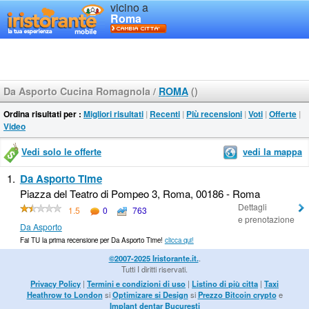
vicino a
Roma
Da Asporto Cucina Romagnola
/
ROMA
()
Ordina risultati per :
Migliori risultati
|
Recenti
|
Più recensioni
|
Voti
|
Offerte
|
Video
Vedi solo le offerte
vedi la mappa
1.
Da Asporto Time
Piazza del Teatro di Pompeo 3, Roma, 00186 - Roma
Dettagli
1.5
0
763
e prenotazione
Da Asporto
Fai TU la prima recensione per Da Asporto Time!
clicca qui!
©2007-2025 Iristorante.it.
.
Tutti I diritti riservati.
Privacy Policy
|
Termini e condizioni di uso
|
Listino di più citta
|
Taxi
Heathrow to London
si
Optimizare si Design
si
Prezzo Bitcoin crypto
e
Implant dentar Bucuresti