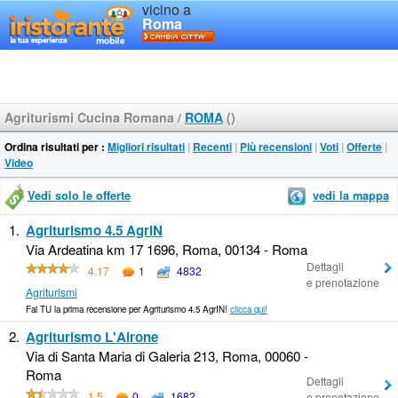
vicino a
Roma
Agriturismi Cucina Romana
/
ROMA
()
Ordina risultati per :
Migliori risultati
|
Recenti
|
Più recensioni
|
Voti
|
Offerte
|
Video
Vedi solo le offerte
vedi la mappa
1.
Agriturismo 4.5 AgrIN
Via Ardeatina km 17 1696, Roma, 00134 - Roma
Dettagli
4.17
1
4832
e prenotazione
Agriturismi
Fai TU la prima recensione per Agriturismo 4.5 AgrIN!
clicca qui!
2.
Agriturismo L'Airone
Via di Santa Maria di Galeria 213, Roma, 00060 -
Roma
Dettagli
1.5
0
1682
e prenotazione