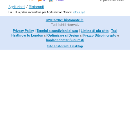
/
Agriturismi
Ristoranti
Fai TU la prima recensione per Agriturismo L'Airone!
clicca qui!
©2007-2025 Iristorante.it.
.
Tutti I diritti riservati.
Privacy Policy
|
Termini e condizioni di uso
|
Listino di più citta
|
Taxi
Heathrow to London
si
Optimizare si Design
si
Prezzo Bitcoin crypto
e
Implant dentar Bucuresti
Sito Ristoranti Desktop