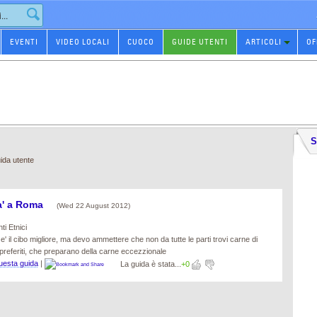
EVENTI
VIDEO LOCALI
CUOCO
GUIDE UTENTI
ARTICOLI
OF
S
ida utente
ta' a Roma
(Wed 22 August 2012)
ti Etnici
' il cibo migliore, ma devo ammettere che non da tutte le parti trovi carne di
i preferiti, che preparano della carne eccezzionale
esta guida
|
La guida è stata...
+0