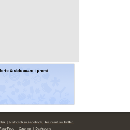
offerte & sbloccare i premi
bili
|
Ristoranti su Facebook
Ristoranti su Twitter
Fast-Food
|
Catering
|
Da Asporto
|