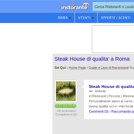
Prenotazione
ROMA
UTENTI
OFFERTE / SCONTI
Ristorante
Steak House di qualita' a Roma
Sei Qui :
Home Page
/
Guide e Liste di Recensioni
/ Gu
Steak House di quali
da : Antonia
in:Ristoranti | Pizzerie | Ristoran
Personalmente adoro la carne, e
buona qualita' ecco i miei local
48 recensioni
Commenti (0)
|
Raccomanda qu
Complimenti (0)