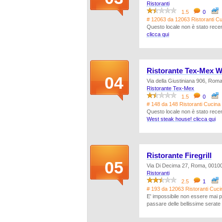
Ristoranti
1.5
0
# 12063 da 12063 Ristoranti 
Questo locale non è stato recen
clicca qui
Ristorante Tex-Mex W
04
Via della Giustiniana 906, Rom
Ristorante Tex-Mex
1.5
0
# 148 da 148 Ristoranti Cuci
Questo locale non è stato recen
West steak house! clicca qui
Ristorante Firegrill
05
Via Di Decima 27, Roma, 0010
Ristoranti
2.5
1
# 193 da 12063 Ristoranti Cuci
E' impossibile non essere mai pas
passare delle bellissime serate i