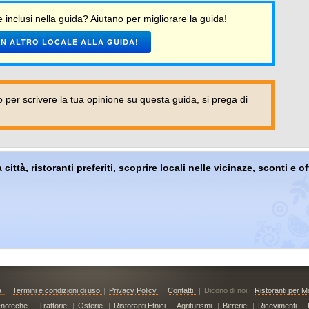
 inclusi nella guida? Aiutano per migliorare la guida!
N ALTRO LOCALE ALLA GUIDA!
per scrivere la tua opinione su questa guida, si prega di
 città, ristoranti preferiti, scoprire locali nelle vicinaze, sconti e 
à
|
Termini e condizioni di uso
|
Privacy Policy
|
Contatti
|
Dicono di noi |
Ristoranti per Mo
noteche
|
Trattorie
|
Osterie
|
Ristoranti Etnici
|
Agriturismi
|
Birrerie
|
Ricevimenti
|