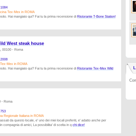
1084
Cucina Tex-Mex in ROMA
sito. Hai mangiato qui? Fai tu la prima recensione di
Ristorante T-Bone Station!
ild West steak house
a, 00100 - Roma
2008
na Tex-Mex in ROMA
L
sito. Hai mangiato qui? Fai tu la prima recensione di
Ristorante Tex-Mex Wild
Com
0 - Roma
753
na Regionale Italiana in ROMA
sati da questo locale, e' uno dei miei locali preferiti, e' adatto anche per
n compagnia di amici, La possibilita' di scelta in q
chi dice!