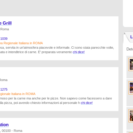
 Grill
- Roma
L
1039
na Regionale Italiana in ROMA
osa, servita in un'atmosfera piacevole e informale. Ci sono stata parecchie volte,
Det
a e intenditrice di carne. E' preparata veramente
chi dice!
 Roma
1275
gionale Italiana in ROMA
 famoso per la carne ma anche per le pizze. Non sapevo come facessero a dare
lla pizza, poi avendo chiesto informazioni al personale h
chi dice!
ation
a, 00100 - Roma