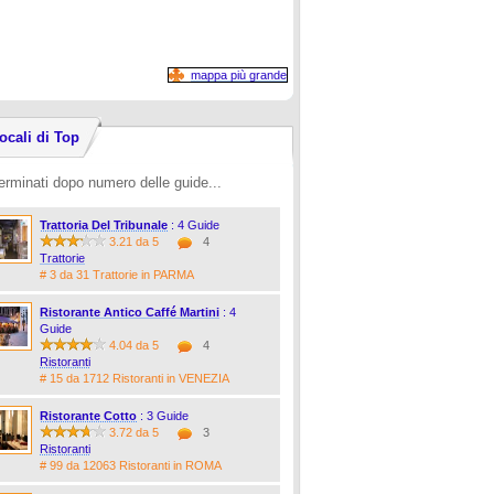
mappa più grande
ocali di Top
erminati dopo numero delle guide...
Trattoria Del Tribunale
: 4 Guide
3.21 da 5
4
Trattorie
# 3 da 31 Trattorie in PARMA
Ristorante Antico Caffé Martini
: 4
Guide
4.04 da 5
4
Ristoranti
# 15 da 1712 Ristoranti in VENEZIA
Ristorante Cotto
: 3 Guide
3.72 da 5
3
Ristoranti
# 99 da 12063 Ristoranti in ROMA