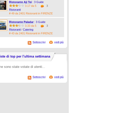
Ristorante Aji Tei
: 3 Guide
3.17 da 5
3
Ristoranti
# 49 da 2401 Ristoranti in FIRENZE
Ristorante Paladar
: 3 Guide
3.33 da 5
3
Ristoranti
/
Catering
# 43 da 2401 Ristoranti in FIRENZE
Sottoscrivi
vedi più
iste di top per l'ultima settimana
e sono state votate di utenti...
Sottoscrivi
vedi più