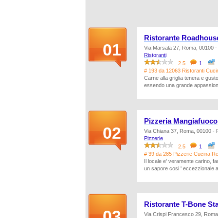
Ristorante Roadhouse
01
Via Marsala 27, Roma, 00100 
Ristoranti
2.5
1
# 193 da 12063 Ristoranti Cuci
Carne alla griglia tenera e gust
essendo una grande appassionat
Pizzeria Mangiafuoco
02
Via Chiana 37, Roma, 00100 -
Pizzerie
2.5
1
# 39 da 285 Pizzerie Cucina Re
Il locale e' veramente carino,
un sapore cosi ' eccezzionale a
Ristorante T-Bone St
03
Via Crispi Francesco 29, Rom