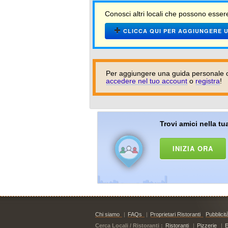
Conosci altri locali che possono essere
CLICCA QUI PER AGGIUNGERE U
Per aggiungere una guida personale o 
accedere nel tuo account
o
registra
!
Trovi amici nella tua
INIZIA ORA
Chi siamo
|
FAQs
|
Proprietari Ristoranti
Pubblicit
Cerca Locali / Ristoranti :
Ristoranti
|
Pizzerie
|
E