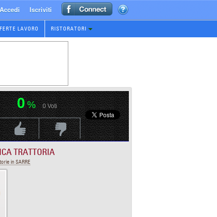
Accedi
Iscriviti
FERTE LAVORO
RISTORATORI
0
%
0
Voti
Voti Positivo
Voti Negativo
ICA TRATTORIA
torie in SARRE