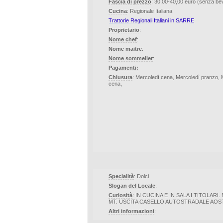
Fascia di prezzo
: 30,00-40,00 euro (senza b
Cucina
: Regionale Italiana
Trattorie Regionali Italiani in SARRE
Proprietario
:
Nome chef
:
Nome maitre
:
Nome sommelier
:
Pagamenti:
Chiusura
: Mercoledì cena, Mercoledì pranzo, 
cena,
Specialità
: Dolci
Slogan del Locale
:
Curiosità
: IN CUCINA E IN SALA I TITOLAR
MT. USCITA CASELLO AUTOSTRADALE AOST
Altri informazioni
: