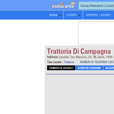
Prenotazione
ROMA
UTENTI
OFFERTE / SCONTI
Ristorante
Trattoria Di Campagna
Indirizzo:
Localita' San Maurizio, SS. 26, Sarre, 11010 
Tipo Locale :
Trattorie
NUMERI DI TELEFONO CON
CONOSCI IL LOCALE?
SCRIVI RECENSIONE
AGGIUN