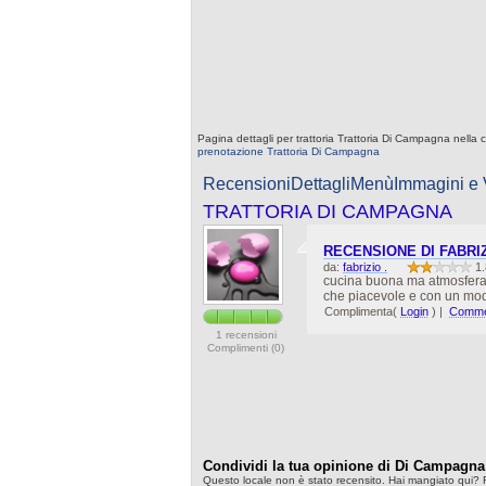
Pagina dettagli per trattoria Trattoria Di Campagna nella c
prenotazione Trattoria Di Campagna
Recensioni
Dettagli
Menù
Immagini e
TRATTORIA DI CAMPAGNA
RECENSIONE DI FABRI
da:
fabrizio .
1.
cucina buona ma atmosfera ab
che piacevole e con un mod
Complimenta(
Login
)
|
Commen
1 recensioni
Complimenti (0)
Condividi la tua opinione di Di Campagna
Questo locale non è stato recensito. Hai mangiato qui? 