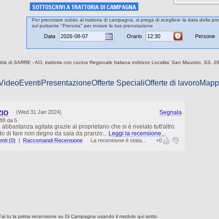
SOTTOSCRIVI A TRATTORIA DI CAMPAGNA
Per prenotare subito al trattoria di campagna, si prega di scegliere la data della pre
sul pulsante "Prenota" per inviare la tua prenotazione
Data
Orario
Persone
ittà di SARRE - AO, trattoria con cucina Regionale Italiana indirizzo Localita' San Maurizio, SS. 26
 Video
Eventi
Presentazione
Offerte Speciali
Offerte di lavoro
Mapp
(Wed 31 Jan 2024)
Segnala
ZIO
88 da 5
bastanza agitata grazie al proprietario che si è rivelato tutt'altro
o di fare non degno da sala da pranzo...
Leggi la recensione...
ti (0)
|
Raccomandi Recensione
La recensione è stata...
+0
Fai tu la prima recensione su Di Campagna usando il modulo qui sotto.