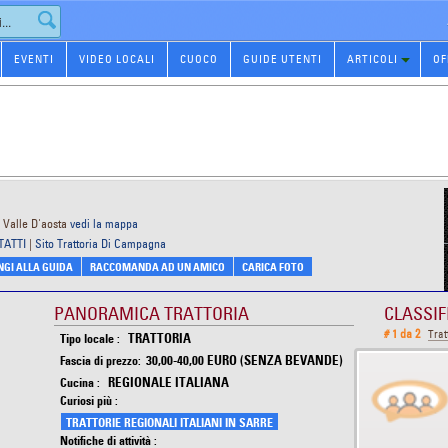
EVENTI
VIDEO LOCALI
CUOCO
GUIDE UTENTI
ARTICOLI
OF
- Valle D'aosta
vedi la mappa
TATTI
|
Sito Trattoria Di Campagna
GI ALLA GUIDA
RACCOMANDA AD UN AMICO
CARICA FOTO
PANORAMICA TRATTORIA
CLASSIF
# 1 da 2
Trat
TRATTORIA
Tipo locale :
30,00-40,00 EURO (SENZA BEVANDE)
Fascia di prezzo:
REGIONALE ITALIANA
Cucina :
Curiosi più :
TRATTORIE REGIONALI ITALIANI IN SARRE
Notifiche di attività :