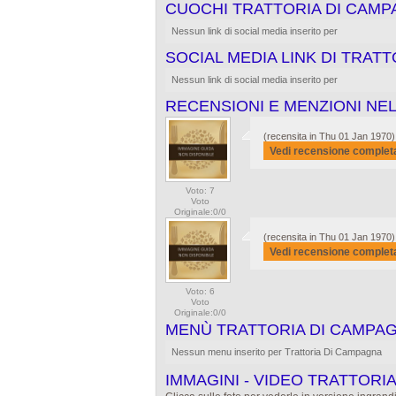
CUOCHI TRATTORIA DI CAM
Nessun link di social media inserito per
SOCIAL MEDIA LINK DI TRAT
Nessun link di social media inserito per
RECENSIONI E MENZIONI NEL
(recensita in Thu 01 Jan 1970)
Vedi recensione complet
Voto: 7
Voto
Originale:0/0
(recensita in Thu 01 Jan 1970)
Vedi recensione complet
Voto: 6
Voto
Originale:0/0
MENÙ TRATTORIA DI CAMPA
Nessun menu inserito per Trattoria Di Campagna
IMMAGINI - VIDEO TRATTORI