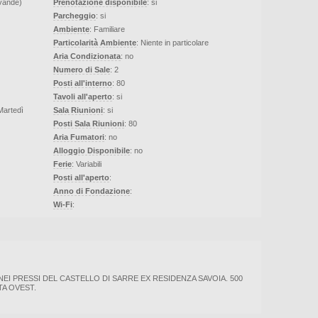
evande)
Prenotazione disponibile
: si
Parcheggio
: si
Ambiente
: Familiare
Particolarità Ambiente
: Niente in particolare
Aria Condizionata
: no
Numero di Sale
: 2
Posti all'interno
: 80
Tavoli all'aperto
: si
Martedì
Sala Riunioni
: si
Posti Sala Riunioni
: 80
Aria Fumatori
: no
Alloggio Disponibile
: no
Ferie
: Variabili
Posti all'aperto
:
Anno di Fondazione
:
Wi-Fi
:
I. NEI PRESSI DEL CASTELLO DI SARRE EX RESIDENZA SAVOIA. 500
A OVEST.