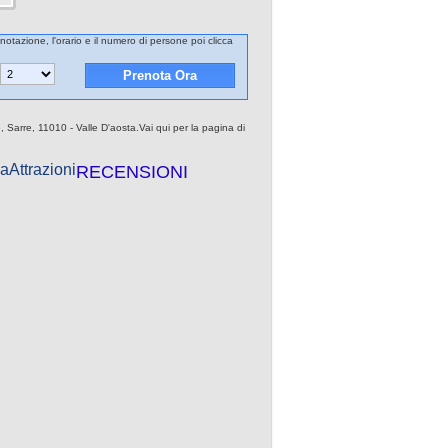
notazione, l'orario e il numero di persone poi clicca
, Sarre, 11010 - Valle D'aosta.Vai qui per la pagina di
a
Attrazioni
RECENSIONI