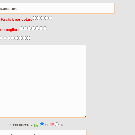
 Fa click per votare
er scegliere
Andrai ancora?
Si
No