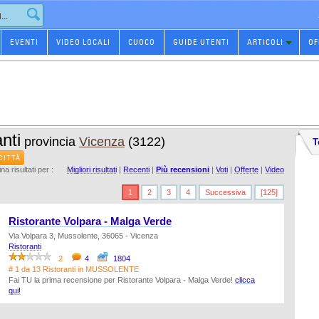
EVENTI
VIDEO LOCALI
CUOCO
GUIDE UTENTI
ARTICOLI
OF
nti
provincia
Vicenza
(3122)
T
CITTÀ
na risultati per :
Migliori risultati
|
Recenti
|
Più recensioni
|
Voti
|
Offerte
|
Video
1
2
3
4
Successiva
[125]
Ristorante Volpara - Malga Verde
Via Volpara 3, Mussolente, 36065 - Vicenza
Ristoranti
2
4
1804
# 1 da 13 Ristoranti in MUSSOLENTE
Fai TU la prima recensione per Ristorante Volpara - Malga Verde!
clicca
qui!