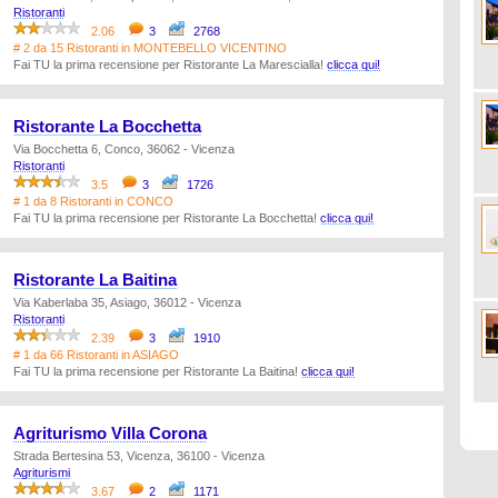
Ristoranti
2.06
3
2768
# 2 da 15 Ristoranti in MONTEBELLO VICENTINO
Fai TU la prima recensione per Ristorante La Marescialla!
clicca qui!
Ristorante La Bocchetta
Via Bocchetta 6, Conco, 36062 - Vicenza
Ristoranti
3.5
3
1726
# 1 da 8 Ristoranti in CONCO
Fai TU la prima recensione per Ristorante La Bocchetta!
clicca qui!
Ristorante La Baitina
Via Kaberlaba 35, Asiago, 36012 - Vicenza
Ristoranti
2.39
3
1910
# 1 da 66 Ristoranti in ASIAGO
Fai TU la prima recensione per Ristorante La Baitina!
clicca qui!
Agriturismo Villa Corona
Strada Bertesina 53, Vicenza, 36100 - Vicenza
Agriturismi
3.67
2
1171