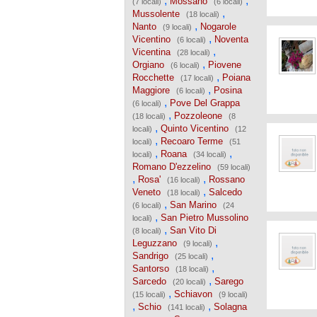
,
,
Mossano
(7 locali)
(6 locali)
,
Mussolente
(18 locali)
,
Nanto
Nogarole
(9 locali)
,
Vicentino
Noventa
(6 locali)
,
Vicentina
(28 locali)
,
Orgiano
Piovene
(6 locali)
,
Rocchette
Poiana
(17 locali)
,
Maggiore
Posina
(6 locali)
,
Pove Del Grappa
(6 locali)
,
Pozzoleone
(18 locali)
(8
,
Quinto Vicentino
locali)
(12
,
Recoaro Terme
locali)
(51
,
,
Roana
locali)
(34 locali)
Romano D'ezzelino
(59 locali)
,
,
Rosa'
Rossano
(16 locali)
,
Veneto
Salcedo
(18 locali)
,
San Marino
(6 locali)
(24
,
San Pietro Mussolino
locali)
,
San Vito Di
(8 locali)
,
Leguzzano
(9 locali)
,
Sandrigo
(25 locali)
,
Santorso
(18 locali)
,
Sarcedo
Sarego
(20 locali)
,
Schiavon
(15 locali)
(9 locali)
,
,
Schio
Solagna
(141 locali)