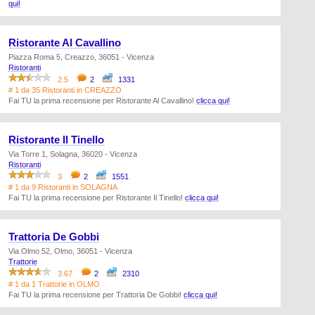
qui!
Ristorante Al Cavallino
Piazza Roma 5, Creazzo, 36051 - Vicenza
Ristoranti
2.5
2
1331
# 1 da 35 Ristoranti in CREAZZO
Fai TU la prima recensione per Ristorante Al Cavallino!
clicca qui!
Ristorante Il Tinello
Via Torre 1, Solagna, 36020 - Vicenza
Ristoranti
3
2
1551
# 1 da 9 Ristoranti in SOLAGNA
Fai TU la prima recensione per Ristorante Il Tinello!
clicca qui!
Trattoria De Gobbi
Via Olmo 52, Olmo, 36051 - Vicenza
Trattorie
3.67
2
2310
# 1 da 1 Trattorie in OLMO
Fai TU la prima recensione per Trattoria De Gobbi!
clicca qui!