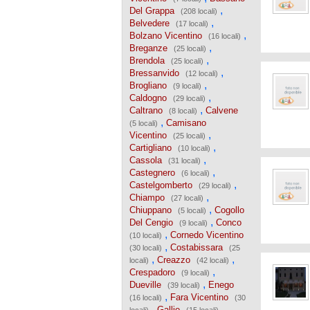
,
Del Grappa
(208 locali)
,
Belvedere
(17 locali)
,
Bolzano Vicentino
(16 locali)
,
Breganze
(25 locali)
,
Brendola
(25 locali)
,
Bressanvido
(12 locali)
,
Brogliano
(9 locali)
,
Caldogno
(29 locali)
,
Caltrano
Calvene
(8 locali)
,
Camisano
(5 locali)
,
Vicentino
(25 locali)
,
Cartigliano
(10 locali)
,
Cassola
(31 locali)
,
Castegnero
(6 locali)
,
Castelgomberto
(29 locali)
,
Chiampo
(27 locali)
,
Chiuppano
Cogollo
(5 locali)
,
Del Cengio
Conco
(9 locali)
,
Cornedo Vicentino
(10 locali)
,
Costabissara
(30 locali)
(25
,
,
Creazzo
locali)
(42 locali)
,
Crespadoro
(9 locali)
,
Dueville
Enego
(39 locali)
,
Fara Vicentino
(16 locali)
(30
,
,
Gallio