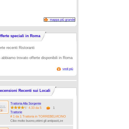
mappa più grande
fferte speciali in Roma
rte recenti Ristoranti
 abbiamo trovato offerte disponibili in Roma
vedi più
ecensioni Recenti sui Locali
Trattoria Alla Sorgente
4.33 da 5
1
Trattorie
# 1 da 1 Trattoria in TORREBELVICINO
Cibo molto buono,ottimi gli antipasti,ze