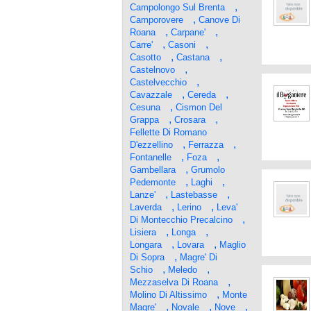
,
Campolongo Sul Brenta
,
Camporovere
Canove Di
,
,
Roana
Carpane'
,
,
Carre'
Casoni
,
,
Casotto
Castana
,
Castelnovo
,
Castelvecchio
,
,
Cavazzale
Cereda
,
Cesuna
Cismon Del
,
,
Grappa
Crosara
Fellette Di Romano
,
,
D'ezzellino
Ferrazza
,
,
Fontanelle
Foza
,
Gambellara
Grumolo
,
,
Pedemonte
Laghi
,
,
Lanze'
Lastebasse
,
,
Laverda
Lerino
Leva'
,
Di Montecchio Precalcino
,
,
Lisiera
Longa
,
,
Longara
Lovara
Maglio
,
Di Sopra
Magre' Di
,
,
Schio
Meledo
,
Mezzaselva Di Roana
,
Molino Di Altissimo
Monte
,
,
,
Magre'
Novale
Nove