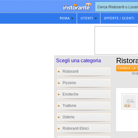
Prenotazione
ROMA
UTENTI
OFFERTE / SCONTI
Ristorante
Ristora
Scegli una categoria
CAMBIA LA 
Ristoranti
Ordi
Pizzerie
Enoteche
Trattorie
Osterie
Ristoranti Etnici