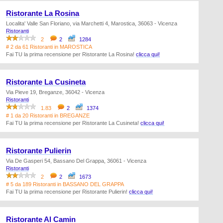
Ristorante La Rosina
Localita' Valle San Floriano, via Marchetti 4, Marostica, 36063 - Vicenza
Ristoranti
2
2
1284
# 2 da 61 Ristoranti in MAROSTICA
Fai TU la prima recensione per Ristorante La Rosina!
clicca qui!
Ristorante La Cusineta
Via Pieve 19, Breganze, 36042 - Vicenza
Ristoranti
1.83
2
1374
# 1 da 20 Ristoranti in BREGANZE
Fai TU la prima recensione per Ristorante La Cusineta!
clicca qui!
Ristorante Pulierin
Via De Gasperi 54, Bassano Del Grappa, 36061 - Vicenza
Ristoranti
2
2
1673
# 5 da 189 Ristoranti in BASSANO DEL GRAPPA
Fai TU la prima recensione per Ristorante Pulierin!
clicca qui!
Ristorante Al Camin