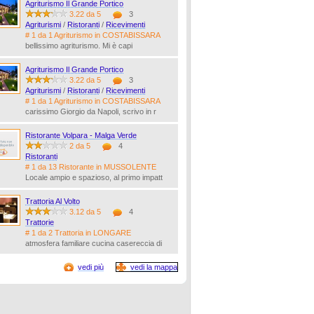
Agriturismo Il Grande Portico
3.22 da 5
3
Agriturismi
/
Ristoranti
/
Ricevimenti
# 1 da 1 Agriturismo in COSTABISSARA
bellissimo agriturismo. Mi è capi
Agriturismo Il Grande Portico
3.22 da 5
3
Agriturismi
/
Ristoranti
/
Ricevimenti
# 1 da 1 Agriturismo in COSTABISSARA
carissimo Giorgio da Napoli, scrivo in r
Ristorante Volpara - Malga Verde
2 da 5
4
Ristoranti
# 1 da 13 Ristorante in MUSSOLENTE
Locale ampio e spazioso, al primo impatt
Trattoria Al Volto
3.12 da 5
4
Trattorie
# 1 da 2 Trattoria in LONGARE
atmosfera familiare cucina casereccia di
vedi più
vedi la mappa