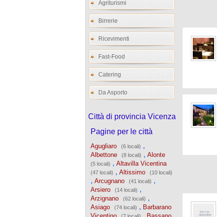
Agriturismi
Birrerie
Ricevimenti
Fast-Food
Catering
Da Asporto
Città di provincia Vicenza
Pagine per le città
,
Agugliaro
(6 locali)
,
Albettone
Alonte
(8 locali)
,
Altavilla Vicentina
(5 locali)
,
Altissimo
(47 locali)
(10 locali)
,
,
Arcugnano
(41 locali)
,
Arsiero
(14 locali)
,
Arzignano
(62 locali)
,
Asiago
Barbarano
(74 locali)
,
Vicentino
Bassano
(7 locali)