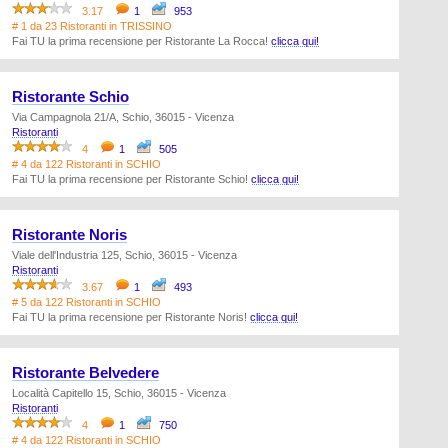
3.17
1
953
# 1 da 23 Ristoranti in TRISSINO
Fai TU la prima recensione per Ristorante La Rocca!
clicca qui!
Ristorante Schio
Via Campagnola 21/A, Schio, 36015 - Vicenza
Ristoranti
4
1
505
# 4 da 122 Ristoranti in SCHIO
Fai TU la prima recensione per Ristorante Schio!
clicca qui!
Ristorante Noris
Viale dell'Industria 125, Schio, 36015 - Vicenza
Ristoranti
3.67
1
493
# 5 da 122 Ristoranti in SCHIO
Fai TU la prima recensione per Ristorante Noris!
clicca qui!
Ristorante Belvedere
Località Capitello 15, Schio, 36015 - Vicenza
Ristoranti
4
1
750
# 4 da 122 Ristoranti in SCHIO