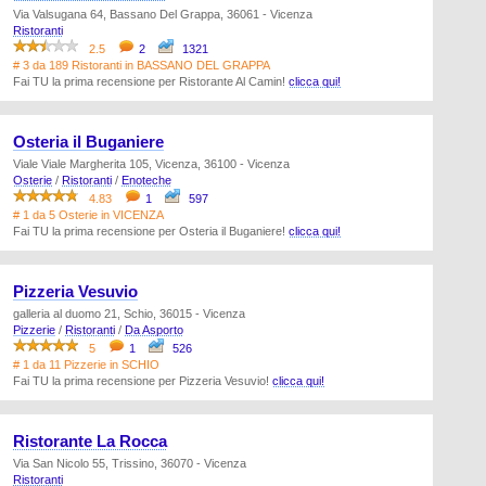
Via Valsugana 64, Bassano Del Grappa, 36061 - Vicenza
Ristoranti
2.5
2
1321
# 3 da 189 Ristoranti in BASSANO DEL GRAPPA
Fai TU la prima recensione per Ristorante Al Camin!
clicca qui!
Osteria il Buganiere
Viale Viale Margherita 105, Vicenza, 36100 - Vicenza
Osterie
/
Ristoranti
/
Enoteche
4.83
1
597
# 1 da 5 Osterie in VICENZA
Fai TU la prima recensione per Osteria il Buganiere!
clicca qui!
Pizzeria Vesuvio
galleria al duomo 21, Schio, 36015 - Vicenza
Pizzerie
/
Ristoranti
/
Da Asporto
5
1
526
# 1 da 11 Pizzerie in SCHIO
Fai TU la prima recensione per Pizzeria Vesuvio!
clicca qui!
Ristorante La Rocca
Via San Nicolo 55, Trissino, 36070 - Vicenza
Ristoranti