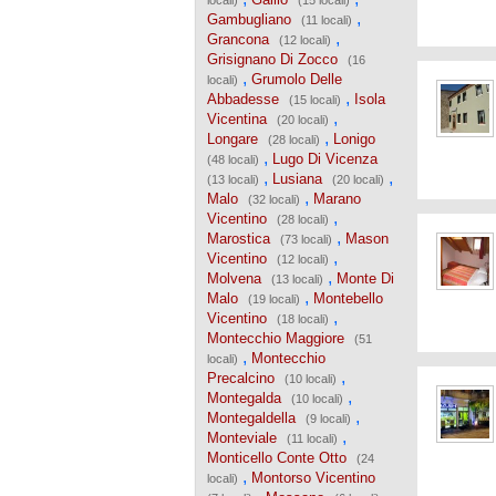
locali)
(15 locali)
,
Gambugliano
(11 locali)
,
Grancona
(12 locali)
Grisignano Di Zocco
(16
,
Grumolo Delle
locali)
,
Abbadesse
Isola
(15 locali)
,
Vicentina
(20 locali)
,
Longare
Lonigo
(28 locali)
,
Lugo Di Vicenza
(48 locali)
,
,
Lusiana
(13 locali)
(20 locali)
,
Malo
Marano
(32 locali)
,
Vicentino
(28 locali)
,
Marostica
Mason
(73 locali)
,
Vicentino
(12 locali)
,
Molvena
Monte Di
(13 locali)
,
Malo
Montebello
(19 locali)
,
Vicentino
(18 locali)
Montecchio Maggiore
(51
,
Montecchio
locali)
,
Precalcino
(10 locali)
,
Montegalda
(10 locali)
,
Montegaldella
(9 locali)
,
Monteviale
(11 locali)
Monticello Conte Otto
(24
,
Montorso Vicentino
locali)