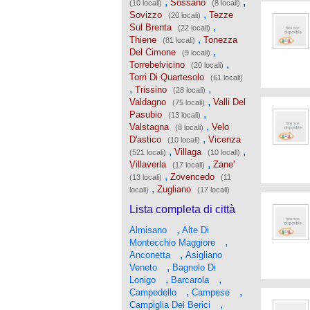
,
,
Sossano
(10 locali)
(8 locali)
,
Sovizzo
Tezze
(20 locali)
,
Sul Brenta
(22 locali)
,
Thiene
Tonezza
(81 locali)
,
Del Cimone
(9 locali)
,
Torrebelvicino
(20 locali)
Torri Di Quartesolo
(61 locali)
,
,
Trissino
(28 locali)
,
Valdagno
Valli Del
(75 locali)
,
Pasubio
(13 locali)
,
Valstagna
Velo
(8 locali)
,
D'astico
Vicenza
(10 locali)
,
,
Villaga
(521 locali)
(10 locali)
,
Villaverla
Zane'
(17 locali)
,
Zovencedo
(13 locali)
(11
,
Zugliano
locali)
(17 locali)
Lista completa di città
,
Almisano
Alte Di
,
Montecchio Maggiore
,
Anconetta
Asigliano
,
Veneto
Bagnolo Di
,
,
Lonigo
Barcarola
,
,
Campedello
Campese
,
Campiglia Dei Berici