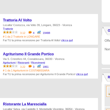
Trattoria Al Volto
Localita' Costozza, via Volto 39, Longare, 36023 - Vicenza
Trattorie
O
3.12
4
19488
# 1 da 2 Trattorie in LONGARE
Fai TU la prima recensione per Trattoria Al Volto!
clicca qui!
Offe
Non
Agriturismo Il Grande Portico
Via S. Cristoforo 44, Costabissara, 36030 - Vicenza
Agriturismi
/
Ristoranti
/
Ricevimenti
3.22
3
1861
# 1 da 1 Agriturismi in COSTABISSARA
Fai TU la prima recensione per Agriturismo Il Grande Portico!
clicca qui!
R
Ristorante La Marescialla
Localita' Selva, via Capitello 3, Montebello Vicentino, 36054 - Vicenza