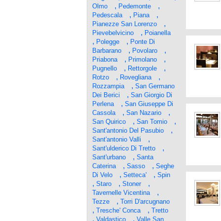
,
,
Olmo
Pedemonte
,
,
Pedescala
Piana
,
Pianezze San Lorenzo
,
Pievebelvicino
Poianella
,
,
Polegge
Ponte Di
,
,
Barbarano
Povolaro
,
,
Priabona
Primolano
,
,
Pugnello
Rettorgole
,
,
Rotzo
Rovegliana
,
Rozzampia
San Germano
,
Dei Berici
San Giorgio Di
,
Perlena
San Giuseppe Di
,
,
Cassola
San Nazario
,
,
San Quirico
San Tomio
,
Sant'antonio Del Pasubio
,
Sant'antonio Valli
,
Sant'ulderico Di Tretto
,
Sant'urbano
Santa
,
,
Caterina
Sasso
Seghe
,
,
Di Velo
Setteca'
Spin
,
,
,
Staro
Stoner
,
Tavernelle Vicentina
,
Tezze
Torri D'arcugnano
,
,
Tresche' Conca
Tretto
,
,
Valdastico
Valle San