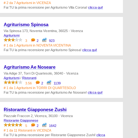
# 2 da 7 Agriturismi in VICENZA
Fai TU la prima recensione per Agriturismo Villa Corona!
clicca qui!
Agriturismo Spinosa
Via Spinosa 173, Noventa Vicentina, 36025 - Vicenza
Agriturismi
3
2
923
# 1 da 1 Agriturismi in NOVENTA VICENTINA
Fai TU la prima recensione per Agriturismo Spinosa!
clicca qui!
Agriturismo Ae Noseare
Via Adige 37, Torri Di Quartesolo, 36040 - Vicenza
Agriturismi
/
Ristoranti
3.56
2
1139
# 1 da 1 Agriturismi in TORRI DI QUARTESOLO
Fai TU la prima recensione per Agriturismo Ae Noseare!
clicca qui!
Ristorante Giapponese Zushi
Piazzale Fraccon 2, Vicenza, 36100 - Vicenza
Ristorante Giapponese
5
2
1642
# 1 da 11 Ristoranti in VICENZA
Fai TU la prima recensione per Ristorante Giapponese Zushi!
clicca