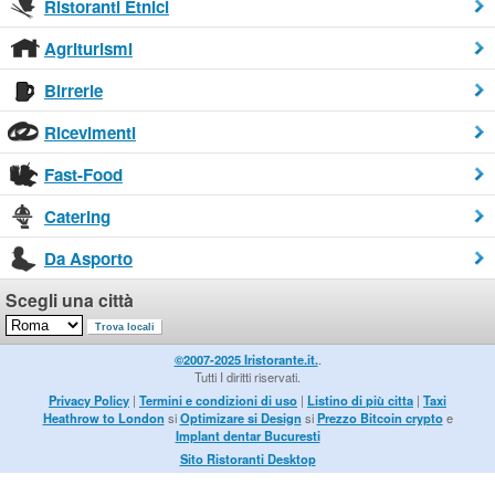
Ristoranti Etnici
Agriturismi
Birrerie
Ricevimenti
Fast-Food
Catering
Da Asporto
Scegli una città
©2007-2025 Iristorante.it.
.
Tutti I diritti riservati.
Privacy Policy
|
Termini e condizioni di uso
|
Listino di più citta
|
Taxi
Heathrow to London
si
Optimizare si Design
si
Prezzo Bitcoin crypto
e
Implant dentar Bucuresti
Sito Ristoranti Desktop