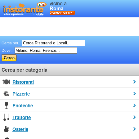
vicino a
Roma
Cerca per...
Dove...
Cerca per categoria
Ristoranti
Pizzerie
Enoteche
Trattorie
Osterie