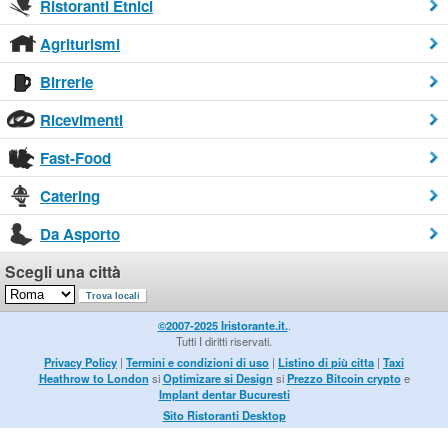
Ristoranti Etnici
Agriturismi
Birrerie
Ricevimenti
Fast-Food
Catering
Da Asporto
Scegli una città
©2007-2025 Iristorante.it.
.
Tutti I diritti riservati.
Privacy Policy
|
Termini e condizioni di uso
|
Listino di più citta
|
Taxi
Heathrow to London
si
Optimizare si Design
si
Prezzo Bitcoin crypto
e
Implant dentar Bucuresti
Sito Ristoranti Desktop