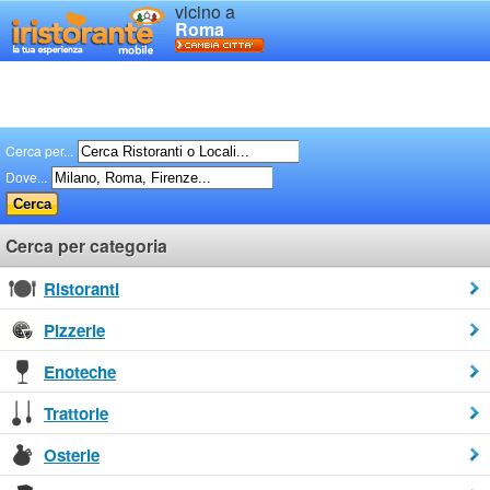
vicino a
Roma
Cerca per...
Dove...
Cerca per categoria
Ristoranti
Pizzerie
Enoteche
Trattorie
Osterie