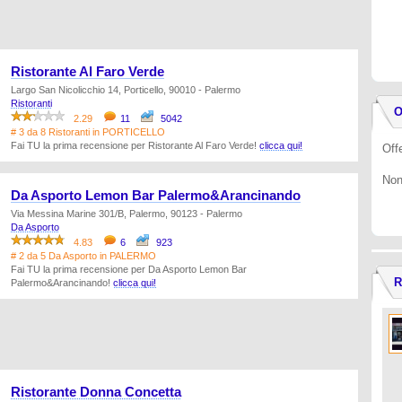
Ristorante Al Faro Verde
Largo San Nicolicchio 14, Porticello, 90010 - Palermo
Ristoranti
O
2.29
11
5042
# 3 da 8 Ristoranti in PORTICELLO
Fai TU la prima recensione per Ristorante Al Faro Verde!
clicca qui!
Offe
Non
Da Asporto Lemon Bar Palermo&Arancinando
Via Messina Marine 301/B, Palermo, 90123 - Palermo
Da Asporto
4.83
6
923
# 2 da 5 Da Asporto in PALERMO
Fai TU la prima recensione per Da Asporto Lemon Bar
R
Palermo&Arancinando!
clicca qui!
Ristorante Donna Concetta