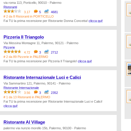
via roma 113, Porticello, 90010 - Palermo
Ristoranti
3.17
5
4681
# 2 da 8 Ristoranti in PORTICELLO
Fai TU la prima recensione per Ristorante Donna Concetta!
clicca qui!
Pizzeria Il Triangolo
Via Messina Montagne 11, Palermo, 90121 - Palermo
Pizzerie
4.72
3
2712
# 2 da 89 Pizzerie in PALERMO
Fai TU la prima recensione per Pizzeria Il Triangolo!
clicca qui!
Ristorante Internazionale Luci e Calici
Via Sammartino 121, Palermo, 90141 - Palermo
Ristorante Internazionale
3.56
3
2352
# 1 da 13 Ristoranti in PALERMO
Fai TU la prima recensione per Ristorante Internazionale Luci e Calici!
clicca qui!
Ristorante Al Village
palermo via nunzio morello 15b, Palermo, 90100 - Palermo