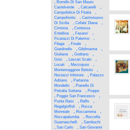
,
Borrello Di San Mauro
,
,
Castelverde
Calcarelli
,
Campofelice Di Fitalia
,
Campofiorito
Castronuovo
,
,
Di Sicilia
Cefala' Diana
,
Ciminna
Contessa
,
,
Entellina
Fasano'
,
Ficarazzi Di Palermo
,
,
Filaga
Finale
,
,
Giardinello
Gibilmanna
,
,
Giuliana
Godrano
,
,
Grisi
Lascari Scalo
,
,
Locati
Mezzojuso
,
Montemaggiore Belsito
,
Nociazzi Inferiore
Palazzo
,
Adriano
Partanna
,
Mondello
Pianello Di
,
Petralia Sottana
Pioppo
,
,
Poggio San Francesco
,
,
Punta Raisi
Raffo
,
Regalgioffoli
Rocca
,
,
Monreale
Roccamena
,
Roccapalumba
Roccella
,
Guarnaschelli
Sambuchi
,
,
San Carlo
San Giovanni