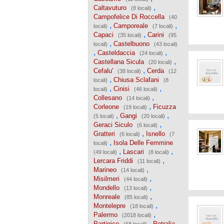
,
Caltavuturo
(8 locali)
Campofelice Di Roccella
(40
,
,
Camporeale
locali)
(7 locali)
,
Capaci
Carini
(35 locali)
(95
,
Castelbuono
locali)
(43 locali)
,
,
Casteldaccia
(24 locali)
,
Castellana Sicula
(20 locali)
,
Cefalu'
Cerda
(38 locali)
(12
,
Chiusa Sclafani
locali)
(8
,
,
Cinisi
locali)
(46 locali)
,
Collesano
(14 locali)
,
Corleone
Ficuzza
(19 locali)
,
,
Gangi
(5 locali)
(20 locali)
,
Geraci Siculo
(6 locali)
,
Gratteri
Isnello
(6 locali)
(7
,
Isola Delle Femmine
locali)
,
,
Lascari
(49 locali)
(8 locali)
,
Lercara Friddi
(11 locali)
,
Marineo
(14 locali)
,
Misilmeri
(44 locali)
,
Mondello
(13 locali)
,
Monreale
(85 locali)
,
Montelepre
(18 locali)
,
Palermo
(2018 locali)
,
Partinico
Petralia