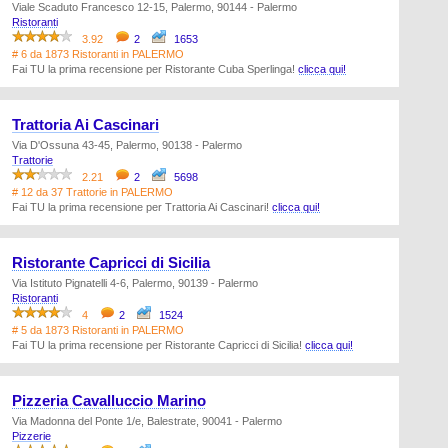
Viale Scaduto Francesco 12-15, Palermo, 90144 - Palermo
Ristoranti
3.92
2
1653
# 6 da 1873 Ristoranti in PALERMO
Fai TU la prima recensione per Ristorante Cuba Sperlinga!
clicca qui!
Trattoria Ai Cascinari
Via D'Ossuna 43-45, Palermo, 90138 - Palermo
Trattorie
2.21
2
5698
# 12 da 37 Trattorie in PALERMO
Fai TU la prima recensione per Trattoria Ai Cascinari!
clicca qui!
Ristorante Capricci di Sicilia
Via Istituto Pignatelli 4-6, Palermo, 90139 - Palermo
Ristoranti
4
2
1524
# 5 da 1873 Ristoranti in PALERMO
Fai TU la prima recensione per Ristorante Capricci di Sicilia!
clicca qui!
Pizzeria Cavalluccio Marino
Via Madonna del Ponte 1/e, Balestrate, 90041 - Palermo
Pizzerie