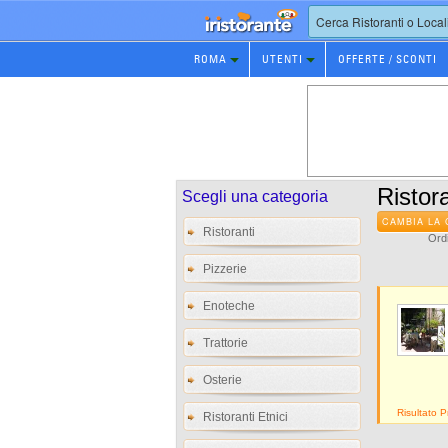
Prenotazione
ROMA
UTENTI
OFFERTE / SCONTI
Ristorante
Ristora
Scegli una categoria
CAMBIA LA 
Ristoranti
Ordi
Pizzerie
Enoteche
Trattorie
Osterie
Risultato 
Ristoranti Etnici