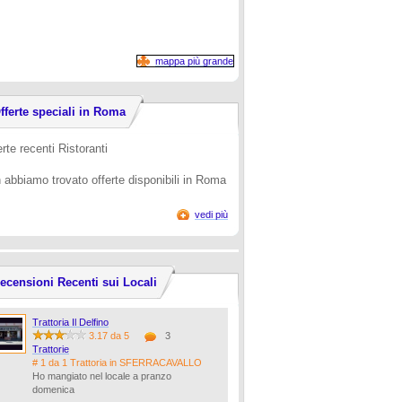
mappa più grande
fferte speciali in Roma
rte recenti Ristoranti
 abbiamo trovato offerte disponibili in Roma
vedi più
ecensioni Recenti sui Locali
Trattoria Il Delfino
3.17 da 5
3
Trattorie
# 1 da 1 Trattoria in SFERRACAVALLO
Ho mangiato nel locale a pranzo
domenica