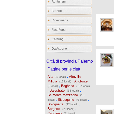
Agriturismi
Birrerie
Ricevimenti
Fast-Food
Catering
Da Asporto
Città di provincia Palermo
Pagine per le città
,
Alia
Altavilla
(5 locali)
,
Milicia
Altofonte
(13 locali)
,
Bagheria
(6 locali)
(137 locali)
,
,
Balestrate
(33 locali)
Belmonte Mezzagno
(13
,
,
Bisacquino
locali)
(6 locali)
,
Bolognetta
(12 locali)
,
Borgetto
(20 locali)
,
Caccamo
(11 locali)