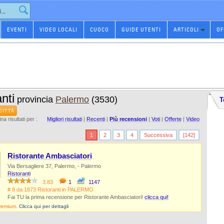
EVENTI
VIDEO LOCALI
CUOCO
GUIDE UTENTI
ARTICOLI
OF
nti
provincia
Palermo
(3530)
T
CITTÀ
na risultati per :
Migliori risultati
|
Recenti
|
Più recensioni
|
Voti
|
Offerte
|
Video
1
2
3
4
Successiva
[142]
Ristorante Ambasciatori
Via Bersagliere 37, Palermo, - Palermo
Ristoranti
3.83
1
1147
# 8 da 1873 Ristoranti in PALERMO
Fai TU la prima recensione per Ristorante Ambasciatori!
clicca qui!
Premium.
Clicca qui per dettagli