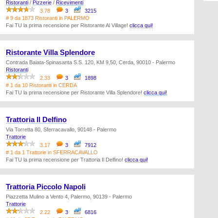
Ristoranti
/
Pizzerie
/
Ricevimenti
3.78
3
3215
# 9 da 1873 Ristoranti in PALERMO
Fai TU la prima recensione per Ristorante Al Village!
clicca qui!
Ristorante Villa Splendore
Contrada Baiata-Spinasanta S.S. 120, KM 9,50, Cerda, 90010 - Palermo
Ristoranti
2.33
3
1898
# 1 da 10 Ristoranti in CERDA
Fai TU la prima recensione per Ristorante Villa Splendore!
clicca qui!
Trattoria Il Delfino
Via Torretta 80, Sferracavallo, 90148 - Palermo
Trattorie
3.17
3
7912
# 1 da 1 Trattorie in SFERRACAVALLO
Fai TU la prima recensione per Trattoria Il Delfino!
clicca qui!
Trattoria Piccolo Napoli
Piazzetta Mulino a Vento 4, Palermo, 90139 - Palermo
Trattorie
2.22
3
6816