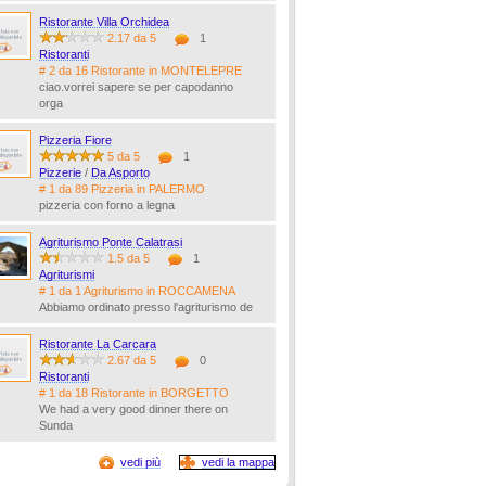
Ristorante Villa Orchidea
2.17 da 5
1
Ristoranti
# 2 da 16 Ristorante in MONTELEPRE
ciao.vorrei sapere se per capodanno
orga
Pizzeria Fiore
5 da 5
1
Pizzerie
/
Da Asporto
# 1 da 89 Pizzeria in PALERMO
pizzeria con forno a legna
Agriturismo Ponte Calatrasi
1.5 da 5
1
Agriturismi
# 1 da 1 Agriturismo in ROCCAMENA
Abbiamo ordinato presso l'agriturismo de
Ristorante La Carcara
2.67 da 5
0
Ristoranti
# 1 da 18 Ristorante in BORGETTO
We had a very good dinner there on
Sunda
vedi più
vedi la mappa