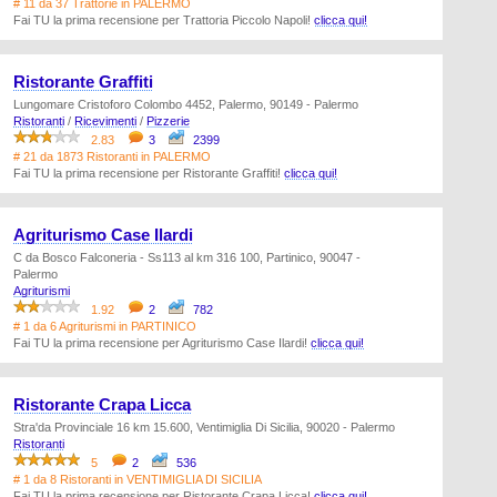
# 11 da 37 Trattorie in PALERMO
Fai TU la prima recensione per Trattoria Piccolo Napoli!
clicca qui!
Ristorante Graffiti
Lungomare Cristoforo Colombo 4452, Palermo, 90149 - Palermo
Ristoranti
/
Ricevimenti
/
Pizzerie
2.83
3
2399
# 21 da 1873 Ristoranti in PALERMO
Fai TU la prima recensione per Ristorante Graffiti!
clicca qui!
Agriturismo Case Ilardi
C da Bosco Falconeria - Ss113 al km 316 100, Partinico, 90047 -
Palermo
Agriturismi
1.92
2
782
# 1 da 6 Agriturismi in PARTINICO
Fai TU la prima recensione per Agriturismo Case Ilardi!
clicca qui!
Ristorante Crapa Licca
Stra'da Provinciale 16 km 15.600, Ventimiglia Di Sicilia, 90020 - Palermo
Ristoranti
5
2
536
# 1 da 8 Ristoranti in VENTIMIGLIA DI SICILIA
Fai TU la prima recensione per Ristorante Crapa Licca!
clicca qui!