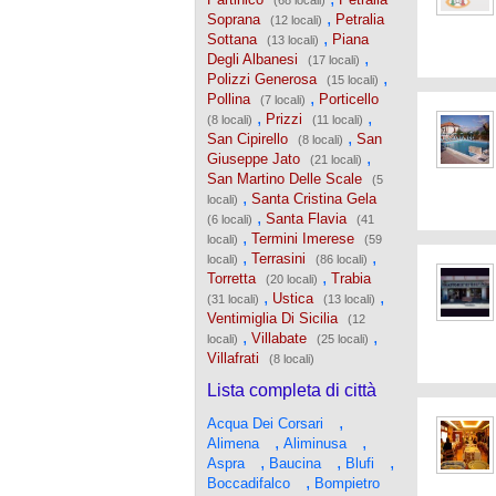
(68 locali)
,
Soprana
Petralia
(12 locali)
,
Sottana
Piana
(13 locali)
,
Degli Albanesi
(17 locali)
,
Polizzi Generosa
(15 locali)
,
Pollina
Porticello
(7 locali)
,
,
Prizzi
(8 locali)
(11 locali)
,
San Cipirello
San
(8 locali)
,
Giuseppe Jato
(21 locali)
San Martino Delle Scale
(5
,
Santa Cristina Gela
locali)
,
Santa Flavia
(6 locali)
(41
,
Termini Imerese
locali)
(59
,
,
Terrasini
locali)
(86 locali)
,
Torretta
Trabia
(20 locali)
,
,
Ustica
(31 locali)
(13 locali)
Ventimiglia Di Sicilia
(12
,
,
Villabate
locali)
(25 locali)
Villafrati
(8 locali)
Lista completa di città
,
Acqua Dei Corsari
,
,
Alimena
Aliminusa
,
,
,
Aspra
Baucina
Blufi
,
Boccadifalco
Bompietro