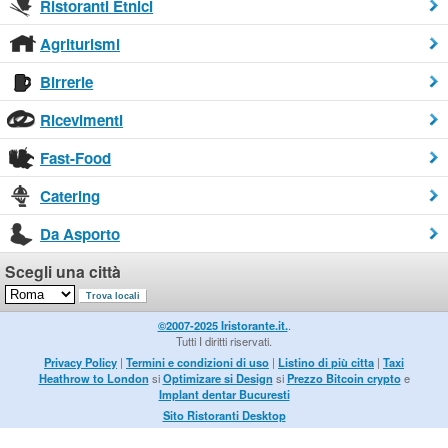
Ristoranti Etnici
Agriturismi
Birrerie
Ricevimenti
Fast-Food
Catering
Da Asporto
Scegli una città
©2007-2025 Iristorante.it.
.
Tutti I diritti riservati.
Privacy Policy
|
Termini e condizioni di uso
|
Listino di più citta
|
Taxi
Heathrow to London
si
Optimizare si Design
si
Prezzo Bitcoin crypto
e
Implant dentar Bucuresti
Sito Ristoranti Desktop