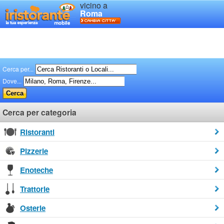
vicino a
Roma
Cerca per...
Dove...
Cerca per categoria
Ristoranti
Pizzerie
Enoteche
Trattorie
Osterie