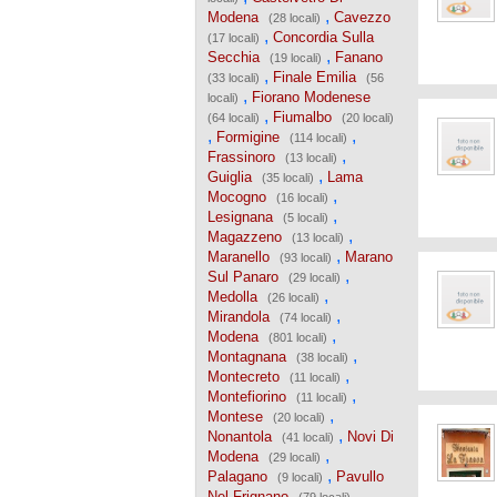
,
Modena
Cavezzo
(28 locali)
,
Concordia Sulla
(17 locali)
,
Secchia
Fanano
(19 locali)
,
Finale Emilia
(33 locali)
(56
,
Fiorano Modenese
locali)
,
Fiumalbo
(64 locali)
(20 locali)
,
,
Formigine
(114 locali)
,
Frassinoro
(13 locali)
,
Guiglia
Lama
(35 locali)
,
Mocogno
(16 locali)
,
Lesignana
(5 locali)
,
Magazzeno
(13 locali)
,
Maranello
Marano
(93 locali)
,
Sul Panaro
(29 locali)
,
Medolla
(26 locali)
,
Mirandola
(74 locali)
,
Modena
(801 locali)
,
Montagnana
(38 locali)
,
Montecreto
(11 locali)
,
Montefiorino
(11 locali)
,
Montese
(20 locali)
,
Nonantola
Novi Di
(41 locali)
,
Modena
(29 locali)
,
Palagano
Pavullo
(9 locali)
,
Nel Frignano