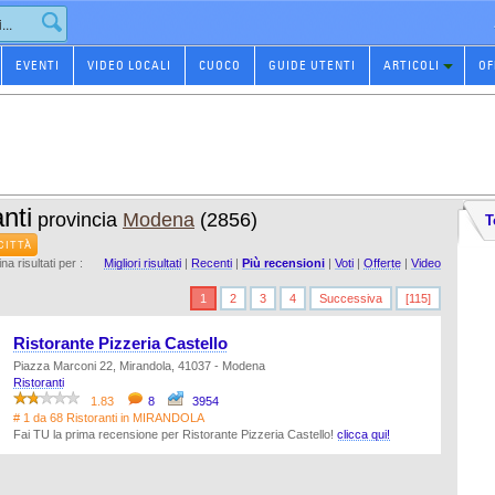
EVENTI
VIDEO LOCALI
CUOCO
GUIDE UTENTI
ARTICOLI
OF
nti
provincia
Modena
(2856)
T
CITTÀ
na risultati per :
Migliori risultati
|
Recenti
|
Più recensioni
|
Voti
|
Offerte
|
Video
1
2
3
4
Successiva
[115]
Ristorante Pizzeria Castello
Piazza Marconi 22, Mirandola, 41037 - Modena
Ristoranti
1.83
8
3954
# 1 da 68 Ristoranti in MIRANDOLA
Fai TU la prima recensione per Ristorante Pizzeria Castello!
clicca qui!