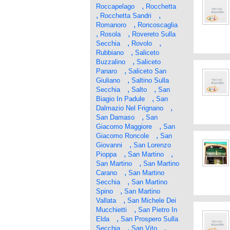
,
Roccapelago
Rocchetta
,
,
Rocchetta Sandri
,
Romanoro
Roncoscaglia
,
,
Rosola
Rovereto Sulla
,
,
Secchia
Rovolo
,
Rubbiano
Saliceto
,
Buzzalino
Saliceto
,
Panaro
Saliceto San
,
Giuliano
Saltino Sulla
,
,
Secchia
Salto
San
,
Biagio In Padule
San
,
Dalmazio Nel Frignano
,
San Damaso
San
,
Giacomo Maggiore
San
,
Giacomo Roncole
San
,
Giovanni
San Lorenzo
,
,
Pioppa
San Martino
,
San Martino
San Martino
,
Carano
San Martino
,
Secchia
San Martino
,
Spino
San Martino
,
Vallata
San Michele Dei
,
Mucchietti
San Pietro In
,
Elda
San Prospero Sulla
,
,
Secchia
San Vito