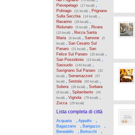
(79 locali)
,
Pievepelago
(17 locali)
,
Polinago
Prignano
(11 locali)
,
Sulla Secchia
(14 locali)
,
Ravarino
(18 locali)
,
Riolunato
Rivara
(9 locali)
,
Rocca Santa
(10 locali)
,
Maria
Samone
(6 locali)
(5
,
San Cesario Sul
locali)
,
Panaro
San
(21 locali)
,
Felice Sul Panaro
(25 locali)
,
San Possidonio
(13 locali)
,
Sassuolo
(144 locali)
Savignano Sul Panaro
(32
,
Serramazzoni
locali)
(57
,
,
Sestola
locali)
(50 locali)
,
Soliera
Sorbara
(28 locali)
,
Spilamberto
(8 locali)
(44
,
,
Vignola
locali)
(79 locali)
Zocca
(29 locali)
Lista completa di città
,
,
Acquaria
Appalto
,
,
Bagazzano
Barigazzo
,
,
Benedello
Bertocchi