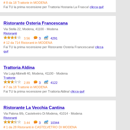
# 8 da 18 Trattorie in MODENA
Fai TU la prima recensione per Trattoria Hostaria La Frasca!
clicca qui!
Ristorante Osteria Francescana
Via Stella 22, Modena, 41100 - Modena
Ristoranti
3.56
3
4291
# 12 da 714 Ristoranti in MODENA
Fai TU la prima recensione per Ristorante Osteria Francescana!
clicca
qui!
Trattoria Aldina
Via Luigi Albinelli 40, Modena, 41100 - Modena
Trattorie
2.89
3
4122
# 7 da 18 Trattorie in MODENA
Fai TU la prima recensione per Trattoria Aldina!
clicca qui!
Ristorante La Vecchia Cantina
Via Palona 8/b, Castelvetro Di Modena, 41014 - Modena
Ristoranti
3.44
3
10344
# 1 da 28 Ristoranti in CASTELVETRO DI MODENA