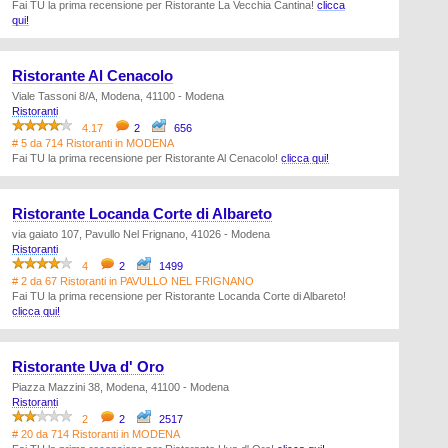
Fai TU la prima recensione per Ristorante La Vecchia Cantina!
clicca
qui!
Ristorante Al Cenacolo
Viale Tassoni 8/A, Modena, 41100 - Modena
Ristoranti
4.17
2
656
# 5 da 714 Ristoranti in MODENA
Fai TU la prima recensione per Ristorante Al Cenacolo!
clicca qui!
Ristorante Locanda Corte di Albareto
via gaiato 107, Pavullo Nel Frignano, 41026 - Modena
Ristoranti
4
2
1499
# 2 da 67 Ristoranti in PAVULLO NEL FRIGNANO
Fai TU la prima recensione per Ristorante Locanda Corte di Albareto!
clicca qui!
Ristorante Uva d' Oro
Piazza Mazzini 38, Modena, 41100 - Modena
Ristoranti
2
2
2517
# 20 da 714 Ristoranti in MODENA