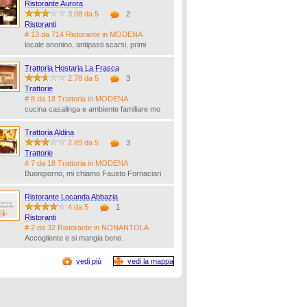
Ristorante Aurora
3.08 da 5
2
Ristoranti
# 13 da 714 Ristorante in MODENA
locale anonino, antipasti scarsi, primi
Trattoria Hostaria La Frasca
2.78 da 5
3
Trattorie
# 8 da 18 Trattoria in MODENA
cucina casalinga e ambiente familiare mo
Trattoria Aldina
2.89 da 5
3
Trattorie
# 7 da 18 Trattoria in MODENA
Buongiorno, mi chiamo Fausto Fornaciari
Ristorante Locanda Abbazia
4 da 5
1
Ristoranti
# 2 da 32 Ristorante in NONANTOLA
Accogliente e si mangia bene.
vedi più
vedi la mappa