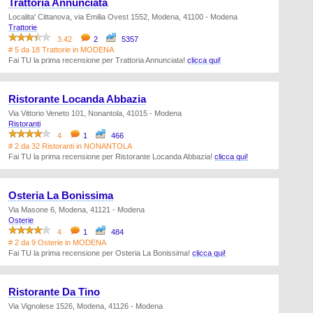
Trattoria Annunciata
Localita' Cittanova, via Emilia Ovest 1552, Modena, 41100 - Modena
Trattorie
3.42
2
5357
# 5 da 18 Trattorie in MODENA
Fai TU la prima recensione per Trattoria Annunciata!
clicca qui!
Ristorante Locanda Abbazia
Via Vittorio Veneto 101, Nonantola, 41015 - Modena
Ristoranti
4
1
466
# 2 da 32 Ristoranti in NONANTOLA
Fai TU la prima recensione per Ristorante Locanda Abbazia!
clicca qui!
Osteria La Bonissima
Via Masone 6, Modena, 41121 - Modena
Osterie
4
1
484
# 2 da 9 Osterie in MODENA
Fai TU la prima recensione per Osteria La Bonissima!
clicca qui!
Ristorante Da Tino
Via Vignolese 1526, Modena, 41126 - Modena