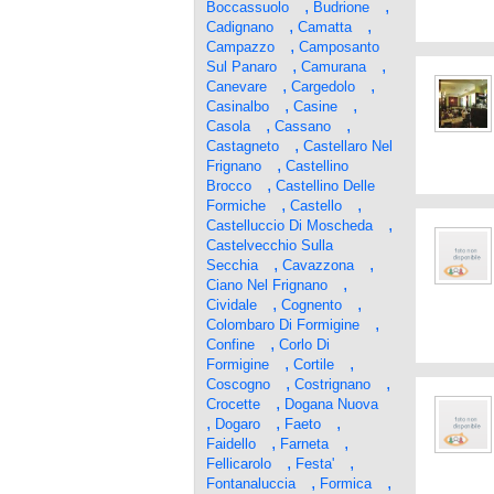
,
,
Boccassuolo
Budrione
,
,
Cadignano
Camatta
,
Campazzo
Camposanto
,
,
Sul Panaro
Camurana
,
,
Canevare
Cargedolo
,
,
Casinalbo
Casine
,
,
Casola
Cassano
,
Castagneto
Castellaro Nel
,
Frignano
Castellino
,
Brocco
Castellino Delle
,
,
Formiche
Castello
,
Castelluccio Di Moscheda
Castelvecchio Sulla
,
,
Secchia
Cavazzona
,
Ciano Nel Frignano
,
,
Cividale
Cognento
,
Colombaro Di Formigine
,
Confine
Corlo Di
,
,
Formigine
Cortile
,
,
Coscogno
Costrignano
,
Crocette
Dogana Nuova
,
,
,
Dogaro
Faeto
,
,
Faidello
Farneta
,
,
Fellicarolo
Festa'
,
,
Fontanaluccia
Formica