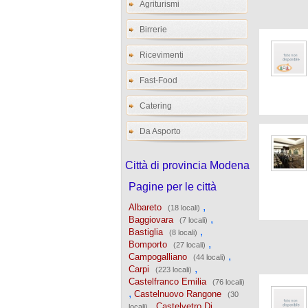
Agriturismi
Birrerie
Ricevimenti
Fast-Food
Catering
Da Asporto
Città di provincia Modena
Pagine per le città
,
Albareto
(18 locali)
,
Baggiovara
(7 locali)
,
Bastiglia
(8 locali)
,
Bomporto
(27 locali)
,
Campogalliano
(44 locali)
,
Carpi
(223 locali)
Castelfranco Emilia
(76 locali)
,
Castelnuovo Rangone
(30
,
Castelvetro Di
locali)