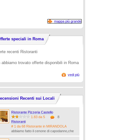
mappa più grande
fferte speciali in Roma
rte recenti Ristoranti
 abbiamo trovato offerte disponibili in Roma
vedi più
ecensioni Recenti sui Locali
Ristorante Pizzeria Castello
1.83 da 5
8
Ristoranti
# 1 da 68 Ristorante in MIRANDOLA
abbiamo fatto il cenone di capodanno,che