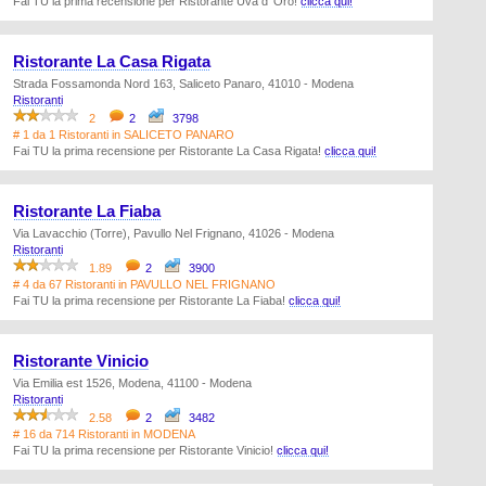
Fai TU la prima recensione per Ristorante Uva d' Oro!
clicca qui!
Ristorante La Casa Rigata
Strada Fossamonda Nord 163, Saliceto Panaro, 41010 - Modena
Ristoranti
2
2
3798
# 1 da 1 Ristoranti in SALICETO PANARO
Fai TU la prima recensione per Ristorante La Casa Rigata!
clicca qui!
Ristorante La Fiaba
Via Lavacchio (Torre), Pavullo Nel Frignano, 41026 - Modena
Ristoranti
1.89
2
3900
# 4 da 67 Ristoranti in PAVULLO NEL FRIGNANO
Fai TU la prima recensione per Ristorante La Fiaba!
clicca qui!
Ristorante Vinicio
Via Emilia est 1526, Modena, 41100 - Modena
Ristoranti
2.58
2
3482
# 16 da 714 Ristoranti in MODENA
Fai TU la prima recensione per Ristorante Vinicio!
clicca qui!