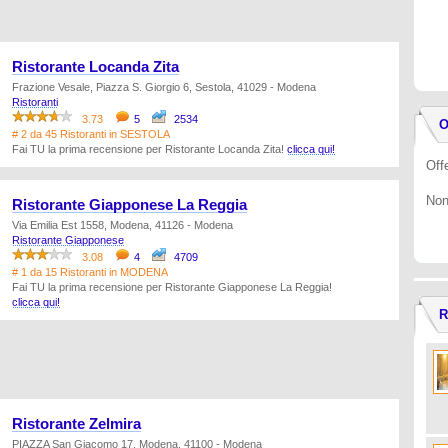
Ristorante Locanda Zita
Frazione Vesale, Piazza S. Giorgio 6, Sestola, 41029 - Modena
Ristoranti
3.73
5
2534
O
# 2 da 45 Ristoranti in SESTOLA
Fai TU la prima recensione per Ristorante Locanda Zita!
clicca qui!
Offe
Non
Ristorante Giapponese La Reggia
Via Emilia Est 1558, Modena, 41126 - Modena
Ristorante Giapponese
3.08
4
4709
# 1 da 15 Ristoranti in MODENA
Fai TU la prima recensione per Ristorante Giapponese La Reggia!
clicca qui!
R
Ristorante Zelmira
PIAZZA San Giacomo 17, Modena, 41100 - Modena