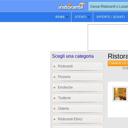
Prenotazione
ROMA
UTENTI
OFFERTE / SCONTI
Ristorante
Ristora
Scegli una categoria
CAMBIA LA 
Ristoranti
Ordi
Pizzerie
Enoteche
Trattorie
Osterie
Ristoranti Etnici