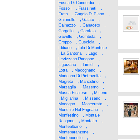
,
Fossa Di Concordia
,
,
Fossoli
Frassineti
,
,
Freto
Gaggio Di Piano
,
,
Gaianello
Gaiato
,
,
Gainazzo
Ganaceto
,
,
Gargallo
Garofalo
,
,
Gavello
Gombola
,
,
Groppo
Gusciola
,
Iddiano
Iola Di Montese
,
,
,
La Santona
Lago
,
Levizzano Rangone
,
,
Ligorzano
Limidi
,
,
Lotta
Macognano
,
Madonna Di Pietravolta
,
,
Magreta
Manzolino
,
,
Marzaglia
Maserno
,
Massa Finalese
Miceno
,
,
,
Migliarina
Missano
,
,
Mocogno
Moncerrato
,
Monchio Nel Frignano
,
Monfestino
Montale
,
,
Rangone
Montalto
,
Montealbano
,
Montebaranzone
,
Montebonello