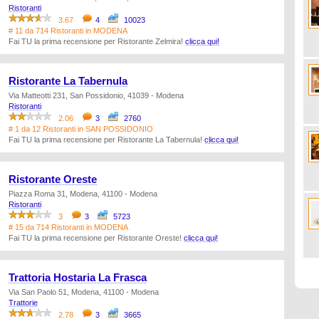
Ristoranti
3.67
4
10023
# 11 da 714 Ristoranti in MODENA
Fai TU la prima recensione per Ristorante Zelmira!
clicca qui!
Ristorante La Tabernula
Via Matteotti 231, San Possidonio, 41039 - Modena
Ristoranti
2.06
3
2760
# 1 da 12 Ristoranti in SAN POSSIDONIO
Fai TU la prima recensione per Ristorante La Tabernula!
clicca qui!
Ristorante Oreste
Piazza Roma 31, Modena, 41100 - Modena
Ristoranti
3
3
5723
# 15 da 714 Ristoranti in MODENA
Fai TU la prima recensione per Ristorante Oreste!
clicca qui!
Trattoria Hostaria La Frasca
Via San Paolo 51, Modena, 41100 - Modena
Trattorie
2.78
3
3665