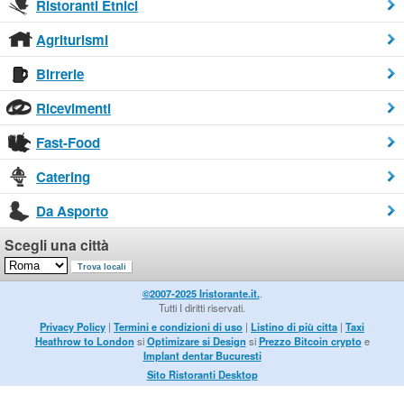
Ristoranti Etnici
Agriturismi
Birrerie
Ricevimenti
Fast-Food
Catering
Da Asporto
Scegli una città
©2007-2025 Iristorante.it.
.
Tutti I diritti riservati.
Privacy Policy
|
Termini e condizioni di uso
|
Listino di più citta
|
Taxi
Heathrow to London
si
Optimizare si Design
si
Prezzo Bitcoin crypto
e
Implant dentar Bucuresti
Sito Ristoranti Desktop