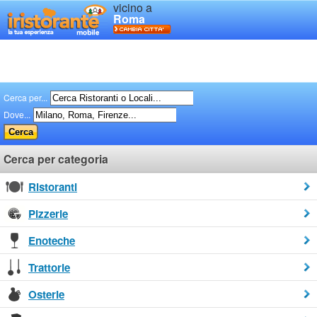
vicino a
Roma
Cerca per...
Dove...
Cerca per categoria
Ristoranti
Pizzerie
Enoteche
Trattorie
Osterie