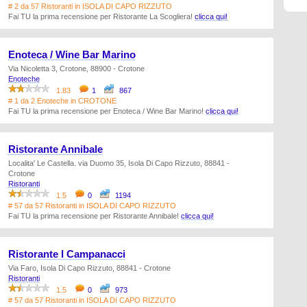
# 2 da 57 Ristoranti in ISOLA DI CAPO RIZZUTO
Fai TU la prima recensione per Ristorante La Scogliera!
clicca qui!
Enoteca / Wine Bar Marino
Via Nicoletta 3, Crotone, 88900 - Crotone
Enoteche
1.83
1
867
# 1 da 2 Enoteche in CROTONE
Fai TU la prima recensione per Enoteca / Wine Bar Marino!
clicca qui!
Ristorante Annibale
Localita' Le Castella. via Duomo 35, Isola Di Capo Rizzuto, 88841 -
Crotone
Ristoranti
1.5
0
1194
# 57 da 57 Ristoranti in ISOLA DI CAPO RIZZUTO
Fai TU la prima recensione per Ristorante Annibale!
clicca qui!
Ristorante I Campanacci
Via Faro, Isola Di Capo Rizzuto, 88841 - Crotone
Ristoranti
1.5
0
973
# 57 da 57 Ristoranti in ISOLA DI CAPO RIZZUTO