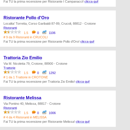
Fai TU la prima recensione per Ristorante I Campanacci!
clicca qui!
Ristorante Pollo d'Oro
Localita' Torretta, Corso Garibaldi 87-89, Crucoli, 88812 - Crotone
Ristoranti
1.5
0
1106
# 9 da 9 Ristoranti in CRUCOLI
Fai TU la prima recensione per Ristorante Pollo d'Oro!
clicca qui!
Trattoria Zio Emilio
Via M. Nicoletta 79, Crotone, 88900 - Crotone
Trattorie
1.5
0
1292
# 1 da 1 Trattorie in CROTONE
Fai TU la prima recensione per Trattoria Zio Emilio!
clicca qui!
Ristorante Melissa
Via Pontino 40, Melissa, 88817 - Crotone
Ristoranti
1.5
0
1006
# 4 da 4 Ristoranti in MELISSA
Fai TU la prima recensione per Ristorante Melissa!
clicca qui!