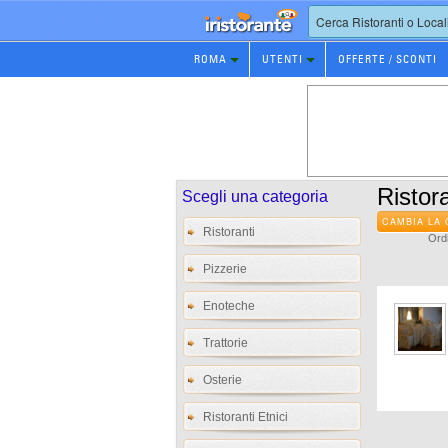
Prenotazione
ROMA
UTENTI
OFFERTE / SCONTI
Ristorante
Ristora
Scegli una categoria
CAMBIA LA 
Ristoranti
Ordi
Pizzerie
Enoteche
Trattorie
Osterie
Ristoranti Etnici