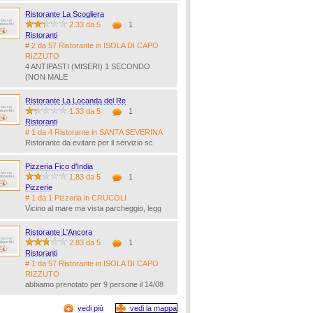
Ristorante La Scogliera
2.33 da 5
1
Ristoranti
# 2 da 57 Ristorante in ISOLA DI CAPO
RIZZUTO
4 ANTIPASTI (MISERI) 1 SECONDO
(NON MALE
Ristorante La Locanda del Re
1.33 da 5
1
Ristoranti
# 1 da 4 Ristorante in SANTA SEVERINA
Ristorante da evitare per il servizio sc
Pizzeria Fico d'India
1.83 da 5
1
Pizzerie
# 1 da 1 Pizzeria in CRUCOLI
Vicino al mare ma vista parcheggio, legg
Ristorante L'Ancora
2.83 da 5
1
Ristoranti
# 1 da 57 Ristorante in ISOLA DI CAPO
RIZZUTO
abbiamo prenotato per 9 persone il 14/08
vedi più
vedi la mappa