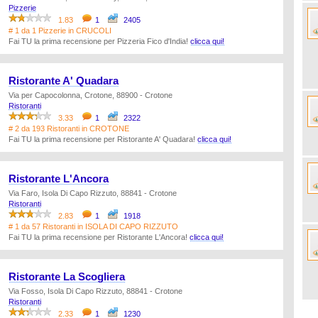
Pizzerie
1.83
1
2405
# 1 da 1 Pizzerie in CRUCOLI
Fai TU la prima recensione per Pizzeria Fico d'India!
clicca qui!
Ristorante A' Quadara
Via per Capocolonna, Crotone, 88900 - Crotone
Ristoranti
3.33
1
2322
# 2 da 193 Ristoranti in CROTONE
Fai TU la prima recensione per Ristorante A' Quadara!
clicca qui!
Ristorante L'Ancora
Via Faro, Isola Di Capo Rizzuto, 88841 - Crotone
Ristoranti
2.83
1
1918
# 1 da 57 Ristoranti in ISOLA DI CAPO RIZZUTO
Fai TU la prima recensione per Ristorante L'Ancora!
clicca qui!
Ristorante La Scogliera
Via Fosso, Isola Di Capo Rizzuto, 88841 - Crotone
Ristoranti
2.33
1
1230