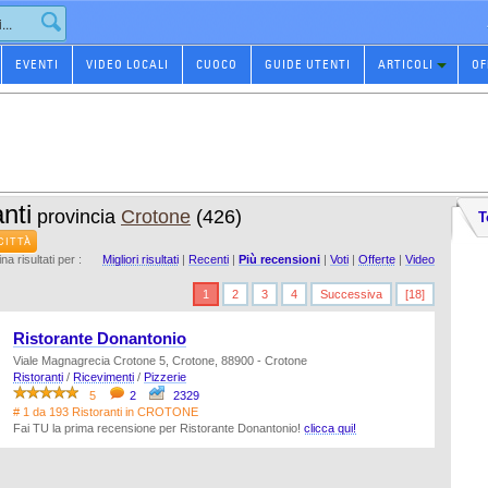
EVENTI
VIDEO LOCALI
CUOCO
GUIDE UTENTI
ARTICOLI
OF
nti
provincia
Crotone
(426)
T
CITTÀ
na risultati per :
Migliori risultati
|
Recenti
|
Più recensioni
|
Voti
|
Offerte
|
Video
1
2
3
4
Successiva
[18]
Ristorante Donantonio
Viale Magnagrecia Crotone 5, Crotone, 88900 - Crotone
Ristoranti
/
Ricevimenti
/
Pizzerie
5
2
2329
# 1 da 193 Ristoranti in CROTONE
Fai TU la prima recensione per Ristorante Donantonio!
clicca qui!