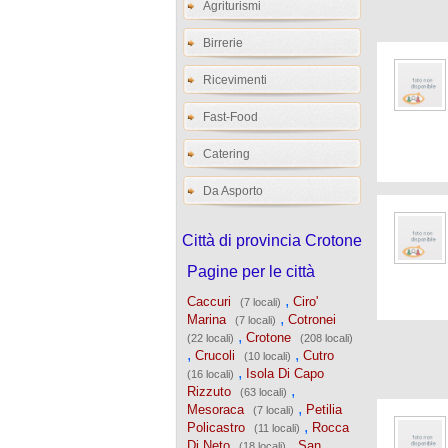
Agriturismi
Birrerie
Ricevimenti
Fast-Food
Catering
Da Asporto
Città di provincia Crotone
Pagine per le città
,
Caccuri
Ciro'
(7 locali)
,
Marina
Cotronei
(7 locali)
,
Crotone
(22 locali)
(208 locali)
,
,
Crucoli
Cutro
(10 locali)
,
Isola Di Capo
(16 locali)
,
Rizzuto
(63 locali)
,
Mesoraca
Petilia
(7 locali)
,
Policastro
Rocca
(11 locali)
,
Di Neto
San
(18 locali)