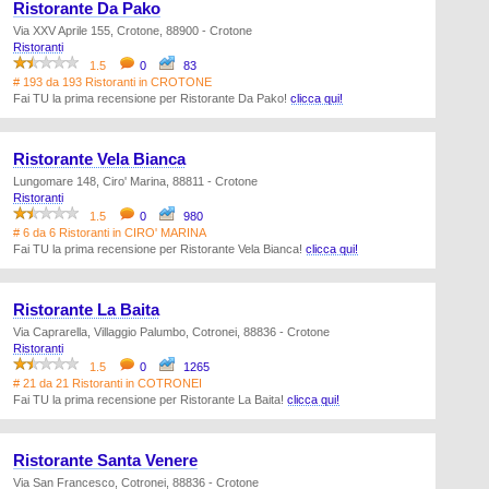
Ristorante Da Pako
Via XXV Aprile 155, Crotone, 88900 - Crotone
Ristoranti
1.5
0
83
# 193 da 193 Ristoranti in CROTONE
Fai TU la prima recensione per Ristorante Da Pako!
clicca qui!
Ristorante Vela Bianca
Lungomare 148, Ciro' Marina, 88811 - Crotone
Ristoranti
1.5
0
980
# 6 da 6 Ristoranti in CIRO' MARINA
Fai TU la prima recensione per Ristorante Vela Bianca!
clicca qui!
Ristorante La Baita
Via Caprarella, Villaggio Palumbo, Cotronei, 88836 - Crotone
Ristoranti
1.5
0
1265
# 21 da 21 Ristoranti in COTRONEI
Fai TU la prima recensione per Ristorante La Baita!
clicca qui!
Ristorante Santa Venere
Via San Francesco, Cotronei, 88836 - Crotone