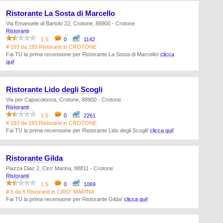
Ristorante La Sosta di Marcello
Via Emanuele di Bartolo 22, Crotone, 88900 - Crotone
Ristoranti
1.5
0
1142
# 193 da 193 Ristoranti in CROTONE
Fai TU la prima recensione per Ristorante La Sosta di Marcello!
clicca
qui!
Ristorante Lido degli Scogli
Via per Capocolonna, Crotone, 88900 - Crotone
Ristoranti
1.5
0
2261
# 193 da 193 Ristoranti in CROTONE
Fai TU la prima recensione per Ristorante Lido degli Scogli!
clicca qui!
Ristorante Gilda
Piazza Diaz 2, Ciro' Marina, 88811 - Crotone
Ristoranti
1.5
0
1069
# 6 da 6 Ristoranti in CIRO' MARINA
Fai TU la prima recensione per Ristorante Gilda!
clicca qui!