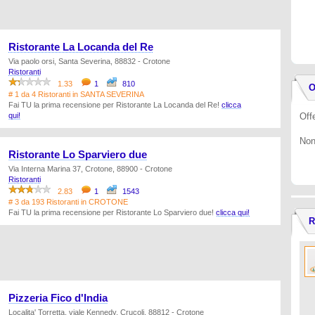
Ristorante La Locanda del Re
Via paolo orsi, Santa Severina, 88832 - Crotone
Ristoranti
1.33
1
810
O
# 1 da 4 Ristoranti in SANTA SEVERINA
Fai TU la prima recensione per Ristorante La Locanda del Re!
clicca
qui!
Offe
Non
Ristorante Lo Sparviero due
Via Interna Marina 37, Crotone, 88900 - Crotone
Ristoranti
2.83
1
1543
# 3 da 193 Ristoranti in CROTONE
Fai TU la prima recensione per Ristorante Lo Sparviero due!
clicca qui!
R
Pizzeria Fico d'India
Localita' Torretta, viale Kennedy, Crucoli, 88812 - Crotone