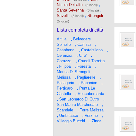
,
Nicola Dell'alto
(5 locali)
,
Santa Severina
(6 locali)
,
Savelli
Strongoli
(8 locali)
(5 locali)
Lista completa di città
,
Altilia
Belvedere
,
,
Spinello
Carfizzi
,
,
Casabona
Castelsilano
,
,
Cerenzia
Ciro'
,
Corazzo
Crucoli Torretta
,
,
,
Filippa
Foresta
,
Marina Di Strongoli
,
,
Melissa
Pagliarelle
,
,
Pallagorio
Papanice
,
Perticaro
Punta Le
,
Castella
Roccabernarda
,
,
San Leonardo Di Cutro
,
San Mauro Marchesato
,
Scandale
Torre Melissa
,
,
,
Umbriatico
Verzino
,
Villaggio Bucchi
Zinga