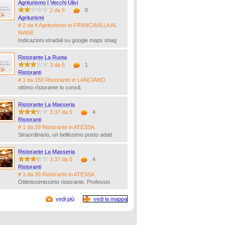
Agriturismo I Vecchi Ulivi
2 da 5
0
Agriturismi
# 2 da 4 Agriturismo in FRANCAVILLA AL
MARE
Indicazioni stradali su google maps sbag
Ristorante La Ruota
3 da 5
1
Ristoranti
# 1 da 150 Ristorante in LANCIANO
ottìmo rìstorante lo cons&
Ristorante La Masseria
3.37 da 5
4
Ristoranti
# 1 da 39 Ristorante in ATESSA
Straordinario, un bellissimo posto adatt
Ristorante La Masseria
3.37 da 5
4
Ristoranti
# 1 da 39 Ristorante in ATESSA
Ottimissimissimo ristorante. Professio
vedi più
vedi la mappa