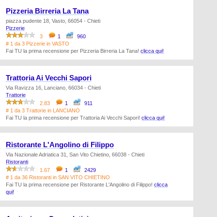
Pizzeria Birreria La Tana
piazza pudente 18, Vasto, 66054 - Chieti
Pizzerie
3
1
960
# 1 da 3 Pizzerie in VASTO
Fai TU la prima recensione per Pizzeria Birreria La Tana!
clicca qui!
Trattoria Ai Vecchi Sapori
Via Ravizza 16, Lanciano, 66034 - Chieti
Trattorie
2.83
1
911
# 1 da 3 Trattorie in LANCIANO
Fai TU la prima recensione per Trattoria Ai Vecchi Sapori!
clicca qui!
Ristorante L'Angolino di Filippo
Via Nazionale Adriatica 31, San Vito Chietino, 66038 - Chieti
Ristoranti
1.67
1
2429
# 1 da 36 Ristoranti in SAN VITO CHIETINO
Fai TU la prima recensione per Ristorante L'Angolino di Filippo!
clicca
qui!