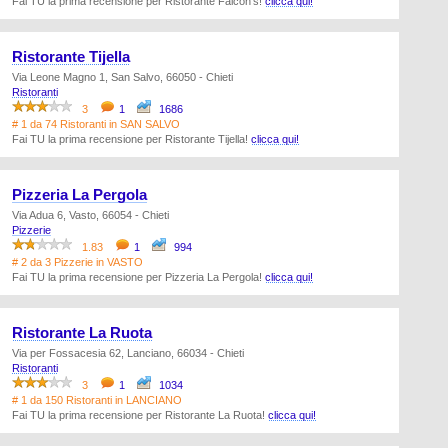
Fai TU la prima recensione per Ristorante Falcon's!
clicca qui!
Ristorante Tijella
Via Leone Magno 1, San Salvo, 66050 - Chieti
Ristoranti
3
1
1686
# 1 da 74 Ristoranti in SAN SALVO
Fai TU la prima recensione per Ristorante Tijella!
clicca qui!
Pizzeria La Pergola
Via Adua 6, Vasto, 66054 - Chieti
Pizzerie
1.83
1
994
# 2 da 3 Pizzerie in VASTO
Fai TU la prima recensione per Pizzeria La Pergola!
clicca qui!
Ristorante La Ruota
Via per Fossacesia 62, Lanciano, 66034 - Chieti
Ristoranti
3
1
1034
# 1 da 150 Ristoranti in LANCIANO
Fai TU la prima recensione per Ristorante La Ruota!
clicca qui!