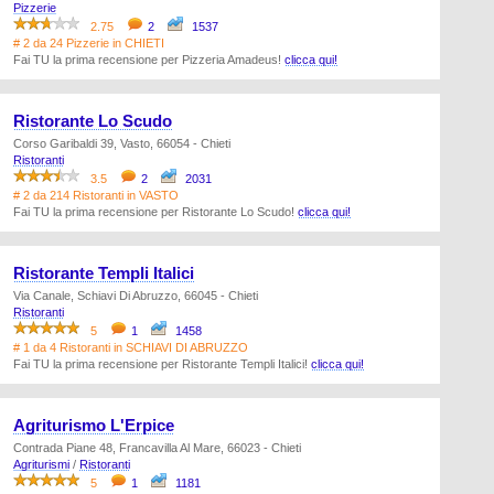
Pizzerie
2.75
2
1537
# 2 da 24 Pizzerie in CHIETI
Fai TU la prima recensione per Pizzeria Amadeus!
clicca qui!
Ristorante Lo Scudo
Corso Garibaldi 39, Vasto, 66054 - Chieti
Ristoranti
3.5
2
2031
# 2 da 214 Ristoranti in VASTO
Fai TU la prima recensione per Ristorante Lo Scudo!
clicca qui!
Ristorante Templi Italici
Via Canale, Schiavi Di Abruzzo, 66045 - Chieti
Ristoranti
5
1
1458
# 1 da 4 Ristoranti in SCHIAVI DI ABRUZZO
Fai TU la prima recensione per Ristorante Templi Italici!
clicca qui!
Agriturismo L'Erpice
Contrada Piane 48, Francavilla Al Mare, 66023 - Chieti
Agriturismi
/
Ristoranti
5
1
1181