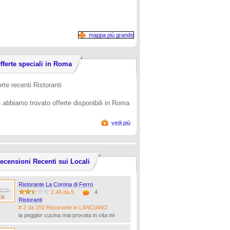
mappa più grande
fferte speciali in Roma
rte recenti Ristoranti
 abbiamo trovato offerte disponibili in Roma
vedi più
ecensioni Recenti sui Locali
Ristorante La Corona di Ferro
2.46 da 5
4
Ristoranti
# 2 da 150 Ristorante in LANCIANO
la peggior cucina mai provata in vita mi