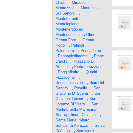
,
,
Chieti
Miracoli
,
Montazzoli
Montebello
,
Sul Sangro
,
Monteferrante
,
Montelapiano
,
Montenerodomo
,
,
Monteodorisio
Olmi
,
Ortona Foro
Ortona
,
,
Porto
Palmoli
,
Palombaro
Pennadomo
,
,
Pennapiedimonte
Piane
,
D'archi
Piazzano Di
,
Atessa
Pietraferrazzana
,
,
,
Poggiofiorito
Quadri
,
Rizzacorno
,
Roccaspinalveti
Roio Del
,
,
Sangro
Rosello
San
,
Giacomo Di Scerni
San
,
Giovanni Lipioni
San
,
Lorenzo Di Vasto
San
,
Martino Sulla Marrucina
,
Sant'apollinare Chietino
,
Santa Maria Imbaro
,
Schiavi Di Abruzzo
Selva
,
,
Di Altino
Semivicoli