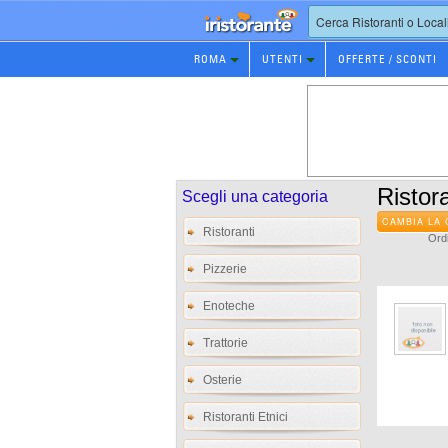
Prenotazione
ROMA
UTENTI
OFFERTE / SCONTI
Ristorante
Ristora
Scegli una categoria
CAMBIA LA 
Ristoranti
Ordi
Pizzerie
Enoteche
Trattorie
Osterie
Ristoranti Etnici