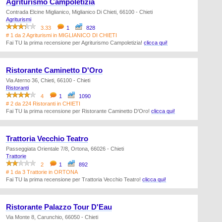
Agriturismo Campoletizia
Contrada Elcine Miglianico, Miglianico Di Chieti, 66100 - Chieti
Agriturismi
3.33
1
828
# 1 da 2 Agriturismi in MIGLIANICO DI CHIETI
Fai TU la prima recensione per Agriturismo Campoletizia!
clicca qui!
Ristorante Caminetto D'Oro
Via Aterno 36, Chieti, 66100 - Chieti
Ristoranti
4
1
1090
# 2 da 224 Ristoranti in CHIETI
Fai TU la prima recensione per Ristorante Caminetto D'Oro!
clicca qui!
Trattoria Vecchio Teatro
Passeggiata Orientale 7/8, Ortona, 66026 - Chieti
Trattorie
2
1
892
# 1 da 3 Trattorie in ORTONA
Fai TU la prima recensione per Trattoria Vecchio Teatro!
clicca qui!
Ristorante Palazzo Tour D'Eau
Via Monte 8, Carunchio, 66050 - Chieti