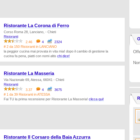
Ristorante La Corona di Ferro
Corso Roma 28, Lanciano, - Chieti
Ristoranti
O
2.46
4
2324
# 2 da 150 Ristoranti in LANCIANO
la peggior cucina mai provata in vita mia! dopo il cambio di gestione la
Offe
cucina fa pena, piatti con nomi altis
chi dice!
Non
Ristorante La Masseria
Via Nazionale 69, Atessa, 66041 - Chieti
Ristoranti
3.37
4
3675
# 1 da 39 Ristoranti in ATESSA
R
Fai TU la prima recensione per Ristorante La Masseria!
clicca qui!
Ristorante Il Corsaro della Baia Azzurra