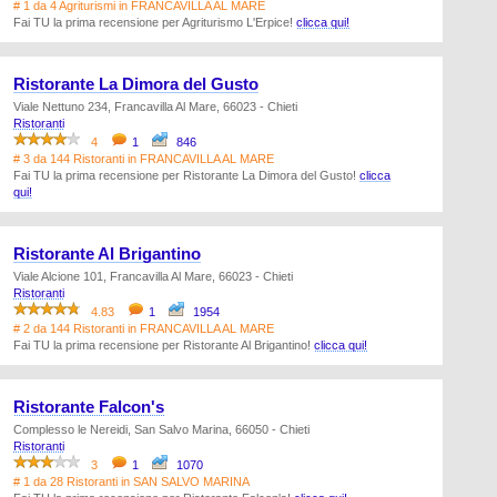
# 1 da 4 Agriturismi in FRANCAVILLA AL MARE
Fai TU la prima recensione per Agriturismo L'Erpice!
clicca qui!
Ristorante La Dimora del Gusto
Viale Nettuno 234, Francavilla Al Mare, 66023 - Chieti
Ristoranti
4
1
846
# 3 da 144 Ristoranti in FRANCAVILLA AL MARE
Fai TU la prima recensione per Ristorante La Dimora del Gusto!
clicca
qui!
Ristorante Al Brigantino
Viale Alcione 101, Francavilla Al Mare, 66023 - Chieti
Ristoranti
4.83
1
1954
# 2 da 144 Ristoranti in FRANCAVILLA AL MARE
Fai TU la prima recensione per Ristorante Al Brigantino!
clicca qui!
Ristorante Falcon's
Complesso le Nereidi, San Salvo Marina, 66050 - Chieti
Ristoranti
3
1
1070
# 1 da 28 Ristoranti in SAN SALVO MARINA