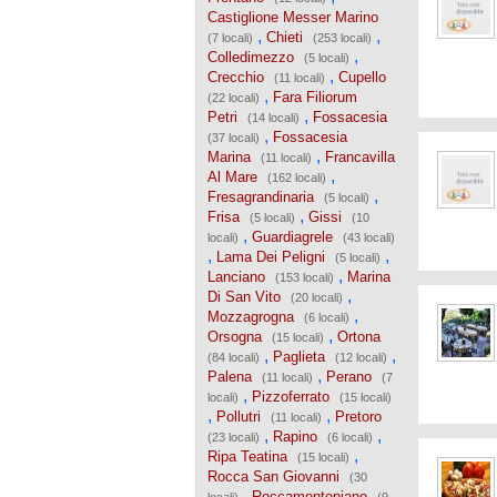
Castiglione Messer Marino
,
,
Chieti
(7 locali)
(253 locali)
,
Colledimezzo
(5 locali)
,
Crecchio
Cupello
(11 locali)
,
Fara Filiorum
(22 locali)
,
Petri
Fossacesia
(14 locali)
,
Fossacesia
(37 locali)
,
Marina
Francavilla
(11 locali)
,
Al Mare
(162 locali)
,
Fresagrandinaria
(5 locali)
,
Frisa
Gissi
(5 locali)
(10
,
Guardiagrele
locali)
(43 locali)
,
,
Lama Dei Peligni
(5 locali)
,
Lanciano
Marina
(153 locali)
,
Di San Vito
(20 locali)
,
Mozzagrogna
(6 locali)
,
Orsogna
Ortona
(15 locali)
,
,
Paglieta
(84 locali)
(12 locali)
,
Palena
Perano
(11 locali)
(7
,
Pizzoferrato
locali)
(15 locali)
,
,
Pollutri
Pretoro
(11 locali)
,
,
Rapino
(23 locali)
(6 locali)
,
Ripa Teatina
(15 locali)
Rocca San Giovanni
(30
,
Roccamontepiano