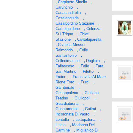
,
,
Carpineto Sinello
,
Carunchio
,
Casacanditella
,
Casalanguida
,
Casalbordino Stazione
,
Castelguidone
Celenza
,
Sul Trigno
Chieti
,
Stazione
Civitaluparella
,
Civitella Messer
,
Raimondo
Colle
,
Sant'antonio
,
,
Colledimacine
Dogliola
,
,
Fallascoso
Fallo
Fara
,
,
San Martino
Filetto
,
Fraine
Francavilla Al Mare
,
,
Rione Foro
Furci
,
Gamberale
,
Gessopalena
Giuliano
,
,
Teatino
Giuliopoli
,
Guardiabruna
,
,
Guastameroli
Guilmi
,
Incoronata Di Vasto
,
,
Lentella
Lettopalena
,
Liscia
Madonna Del
,
Carmine
Miglianico Di