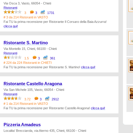
Via Osca 3, Vasto, 66054 - Chieti
Ristoranti
3
3
1731
# 3 da 214 Ristoranti in VASTO
Fai TU la prima recensione per Ristorante Il Corsaro della Baia Azzurra!
clicca qui!
Ristorante S. Martino
Via Montello 15, Chieti, 66100 - Chieti
Ristoranti
1.5
3
361
# 224 da 224 Ristoranti in CHIETI
Fai TU la prima recensione per Ristorante S. Martino!
clicca qui!
Ristorante Castello Aragona
Via San Michele 105, Vasto, 66054 - Chieti
Ristoranti
3.72
3
2912
# 1 da 214 Ristoranti in VASTO
Fai TU la prima recensione per Ristorante Castello Aragona!
clicca qui!
Pizzeria Amadeus
Localita' Brecciarola, via Aterno 435, Chieti, 66100 - Chieti