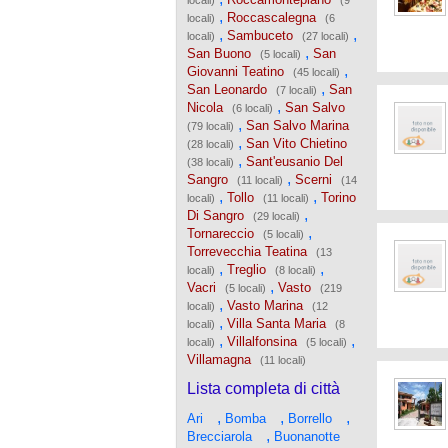
locali)
(9
,
Roccascalegna
locali)
(6
,
,
Sambuceto
locali)
(27 locali)
,
San Buono
San
(5 locali)
,
Giovanni Teatino
(45 locali)
,
San Leonardo
San
(7 locali)
,
Nicola
San Salvo
(6 locali)
,
San Salvo Marina
(79 locali)
,
San Vito Chietino
(28 locali)
,
Sant'eusanio Del
(38 locali)
,
Sangro
Scerni
(11 locali)
(14
,
,
Tollo
Torino
locali)
(11 locali)
,
Di Sangro
(29 locali)
,
Tornareccio
(5 locali)
Torrevecchia Teatina
(13
,
,
Treglio
locali)
(8 locali)
,
Vacri
Vasto
(5 locali)
(219
,
Vasto Marina
locali)
(12
,
Villa Santa Maria
locali)
(8
,
,
Villalfonsina
locali)
(5 locali)
Villamagna
(11 locali)
Lista completa di città
,
,
,
Ari
Bomba
Borrello
,
Brecciarola
Buonanotte