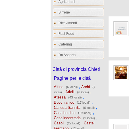
Agriturismi
Birrerie
Ricevimenti
Fast-Food
Catering
Da Asporto
Città di provincia Chieti
Pagine per le città
,
Altino
Archi
(6 locali)
(7
,
,
Arielli
locali)
(6 locali)
,
Atessa
(43 locali)
,
Bucchianico
(17 locali)
,
Canosa Sannita
(6 locali)
,
Casalbordino
(19 locali)
,
Casalincontrada
(9 locali)
,
Casoli
Castel
(22 locali)
,
Frentano
(12 locali)