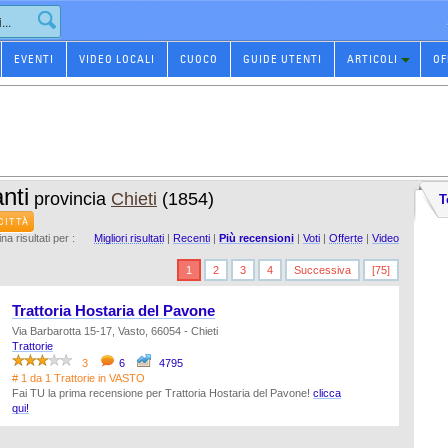
EVENTI
VIDEO LOCALI
CUOCO
GUIDE UTENTI
ARTICOLI
OF
nti
provincia
Chieti
(1854)
T
CITTÀ
na risultati per :
Migliori risultati
|
Recenti
|
Più recensioni
|
Voti
|
Offerte
|
Video
1
2
3
4
Successiva
[75]
Trattoria Hostaria del Pavone
Via Barbarotta 15-17, Vasto, 66054 - Chieti
Trattorie
3
6
4795
# 1 da 1 Trattorie in VASTO
Fai TU la prima recensione per Trattoria Hostaria del Pavone!
clicca
qui!