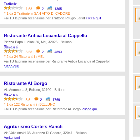
Trattorie
1.58
2
1365
# 1 da 2 Trattorie in SAN VITO DI CADORE
Fai TU la prima recensione per Trattoria Rifugio Larin!
clicca qui!
Ristorante Antica Locanda al Cappello
Piazza Papa Luciani 20, Mel, 32026 - Belluno
Ristoranti
3.58
2
4893
# 2 da 24 Ristoranti in MEL
Fai TU la prima recensione per Ristorante Antica Locanda al Cappello!
clicca qui!
Ristorante Al Borgo
Via Anconetta 8, Belluno, 32100 - Belluno
Ristoranti
3.5
2
1769
# 1 da 122 Ristoranti in BELLUNO
Fai TU la prima recensione per Ristorante Al Borgo!
clicca qui!
Agriturismo Corte's Ranch
Via Valle Ansiei 33, Auronzo Di Cadore, 32041 - Belluno
Agriturismi