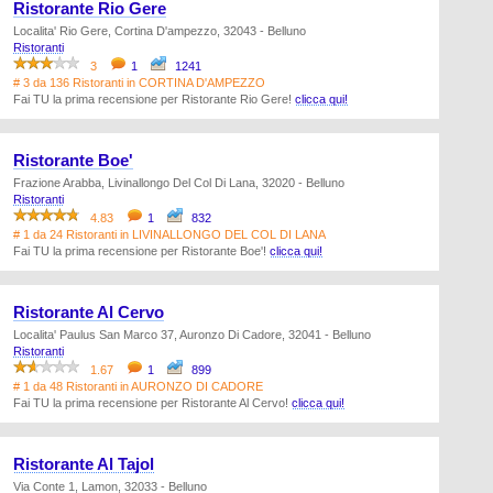
Ristorante Rio Gere
Localita' Rio Gere, Cortina D'ampezzo, 32043 - Belluno
Ristoranti
3
1
1241
# 3 da 136 Ristoranti in CORTINA D'AMPEZZO
Fai TU la prima recensione per Ristorante Rio Gere!
clicca qui!
Ristorante Boe'
Frazione Arabba, Livinallongo Del Col Di Lana, 32020 - Belluno
Ristoranti
4.83
1
832
# 1 da 24 Ristoranti in LIVINALLONGO DEL COL DI LANA
Fai TU la prima recensione per Ristorante Boe'!
clicca qui!
Ristorante Al Cervo
Localita' Paulus San Marco 37, Auronzo Di Cadore, 32041 - Belluno
Ristoranti
1.67
1
899
# 1 da 48 Ristoranti in AURONZO DI CADORE
Fai TU la prima recensione per Ristorante Al Cervo!
clicca qui!
Ristorante Al Tajol
Via Conte 1, Lamon, 32033 - Belluno