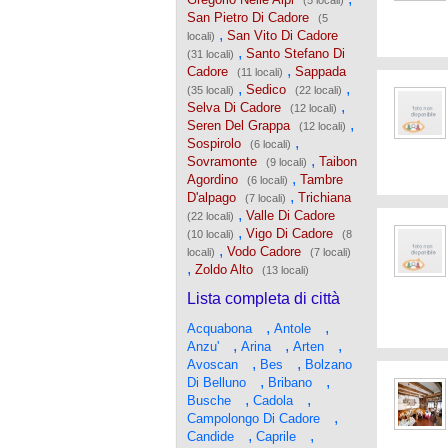
(5 locali)
San Pietro Di Cadore
(5
,
San Vito Di Cadore
locali)
,
Santo Stefano Di
(31 locali)
,
Cadore
Sappada
(11 locali)
,
,
Sedico
(35 locali)
(22 locali)
,
Selva Di Cadore
(12 locali)
,
Seren Del Grappa
(12 locali)
,
Sospirolo
(6 locali)
,
Sovramonte
Taibon
(9 locali)
,
Agordino
Tambre
(6 locali)
,
D'alpago
Trichiana
(7 locali)
,
Valle Di Cadore
(22 locali)
,
Vigo Di Cadore
(10 locali)
(8
,
Vodo Cadore
locali)
(7 locali)
,
Zoldo Alto
(13 locali)
Lista completa di città
,
,
Acquabona
Antole
,
,
,
Anzu'
Arina
Arten
,
,
Avoscan
Bes
Bolzano
,
,
Di Belluno
Bribano
,
,
Busche
Cadola
,
Campolongo Di Cadore
,
,
Candide
Caprile