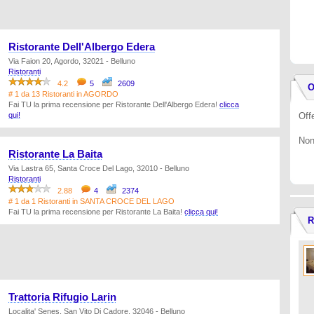
Ristorante Dell'Albergo Edera
Via Faion 20, Agordo, 32021 - Belluno
Ristoranti
4.2
5
2609
O
# 1 da 13 Ristoranti in AGORDO
Fai TU la prima recensione per Ristorante Dell'Albergo Edera!
clicca
qui!
Offe
Non
Ristorante La Baita
Via Lastra 65, Santa Croce Del Lago, 32010 - Belluno
Ristoranti
2.88
4
2374
# 1 da 1 Ristoranti in SANTA CROCE DEL LAGO
Fai TU la prima recensione per Ristorante La Baita!
clicca qui!
R
Trattoria Rifugio Larin
Localita' Senes, San Vito Di Cadore, 32046 - Belluno