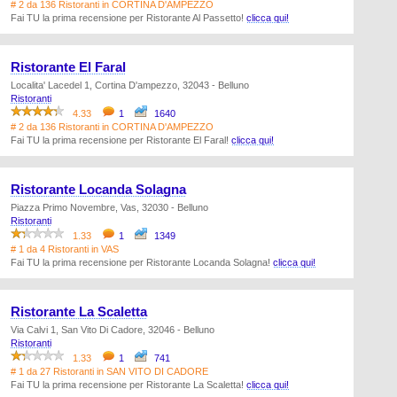
# 2 da 136 Ristoranti in CORTINA D'AMPEZZO
Fai TU la prima recensione per Ristorante Al Passetto!
clicca qui!
Ristorante El Faral
Localita' Lacedel 1, Cortina D'ampezzo, 32043 - Belluno
Ristoranti
4.33
1
1640
# 2 da 136 Ristoranti in CORTINA D'AMPEZZO
Fai TU la prima recensione per Ristorante El Faral!
clicca qui!
Ristorante Locanda Solagna
Piazza Primo Novembre, Vas, 32030 - Belluno
Ristoranti
1.33
1
1349
# 1 da 4 Ristoranti in VAS
Fai TU la prima recensione per Ristorante Locanda Solagna!
clicca qui!
Ristorante La Scaletta
Via Calvi 1, San Vito Di Cadore, 32046 - Belluno
Ristoranti
1.33
1
741
# 1 da 27 Ristoranti in SAN VITO DI CADORE
Fai TU la prima recensione per Ristorante La Scaletta!
clicca qui!