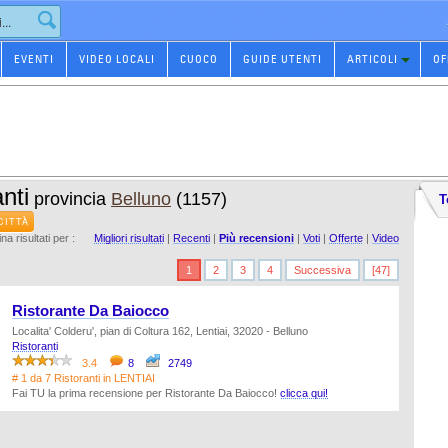
EVENTI
VIDEO LOCALI
CUOCO
GUIDE UTENTI
ARTICOLI
OF
nti
provincia
Belluno
(1157)
T
CITTÀ
na risultati per :
Migliori risultati
|
Recenti
|
Più recensioni
|
Voti
|
Offerte
|
Video
1
2
3
4
Successiva
[47]
Ristorante Da Baiocco
Localita' Colderu', pian di Coltura 162, Lentiai, 32020 - Belluno
Ristoranti
3.4
8
2749
# 1 da 7 Ristoranti in LENTIAI
Fai TU la prima recensione per Ristorante Da Baiocco!
clicca qui!