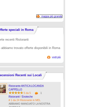
mappa più grande
fferte speciali in Roma
rte recenti Ristoranti
 abbiamo trovato offerte disponibili in Roma
vedi più
ecensioni Recenti sui Locali
Ristorante ANTICA LOCANDA
CAPPELLO
5 da 5
1
Ristoranti
/
Enoteche
# 1 da 24 Ristorante in MEL
ABBIAMO MANGIATO LA NOSTRA