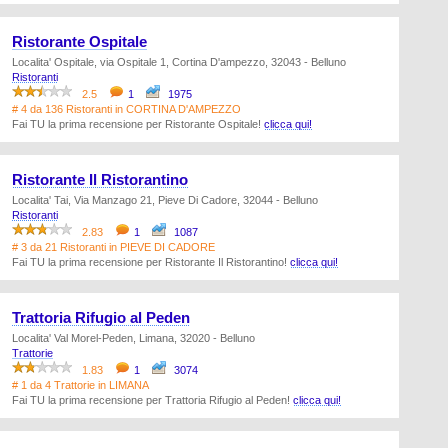
Ristorante Ospitale
Localita' Ospitale, via Ospitale 1, Cortina D'ampezzo, 32043 - Belluno
Ristoranti
2.5
1
1975
# 4 da 136 Ristoranti in CORTINA D'AMPEZZO
Fai TU la prima recensione per Ristorante Ospitale!
clicca qui!
Ristorante Il Ristorantino
Localita' Tai, Via Manzago 21, Pieve Di Cadore, 32044 - Belluno
Ristoranti
2.83
1
1087
# 3 da 21 Ristoranti in PIEVE DI CADORE
Fai TU la prima recensione per Ristorante Il Ristorantino!
clicca qui!
Trattoria Rifugio al Peden
Localita' Val Morel-Peden, Limana, 32020 - Belluno
Trattorie
1.83
1
3074
# 1 da 4 Trattorie in LIMANA
Fai TU la prima recensione per Trattoria Rifugio al Peden!
clicca qui!