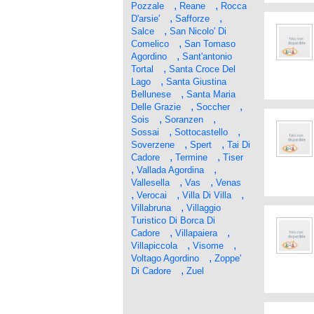
,
,
Pozzale
Reane
Rocca
,
,
D'arsie'
Safforze
,
Salce
San Nicolo' Di
,
Comelico
San Tomaso
,
Agordino
Sant'antonio
,
Tortal
Santa Croce Del
,
Lago
Santa Giustina
,
Bellunese
Santa Maria
,
,
Delle Grazie
Soccher
,
,
Sois
Soranzen
,
,
Sossai
Sottocastello
,
,
Soverzene
Spert
Tai Di
,
,
Cadore
Termine
Tiser
,
,
Vallada Agordina
,
,
Vallesella
Vas
Venas
,
,
,
Verocai
Villa Di Villa
,
Villabruna
Villaggio
Turistico Di Borca Di
,
,
Cadore
Villapaiera
,
,
Villapiccola
Visome
,
Voltago Agordino
Zoppe'
,
Di Cadore
Zuel