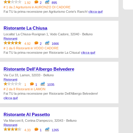
1.92
2
895
# 1 da 2 Agriturismi in AURONZO DI CADORE
Fai TU la prima recensione per Agriturismo Corte's Ranch!
clicca qui!
Ristorante La Chiusa
Localita' La Chiusa-Ruvignan 1, Vodo Cadore, 32040 - Belluno
Ristoranti
4.92
2
1666
# 1 da 6 Ristoranti in VODO CADORE
Fai TU la prima recensione per Ristorante La Chiusa!
clicca qui!
Ristorante Dell'Albergo Belvedere
Via Cui 33, Lamon, 32033 - Belluno
Ristoranti
1
1
1035
# 2 da 8 Ristoranti in LAMON
Fai TU la prima recensione per Ristorante Dell'Albergo Belvedere!
clicca qui!
Ristorante Al Passetto
Via Marconi 8, Cortina D'ampezzo, 32043 - Belluno
Ristoranti
4.33
1
1265