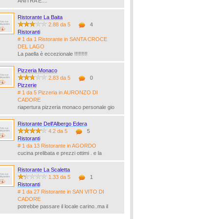
ANITRA E....
Ristorante La Baita
2.88 da 5
4
Ristoranti
# 1 da 1 Ristorante in SANTA CROCE
DEL LAGO
La paella è eccezionale !!!!!!!!!
Pizzeria Monaco
2.83 da 5
0
Pizzerie
# 1 da 5 Pizzeria in AURONZO DI
CADORE
riapertura pizzeria monaco personale gio
Ristorante Dell'Albergo Edera
4.2 da 5
5
Ristoranti
# 1 da 13 Ristorante in AGORDO
cucina prelibata e prezzi ottimi . e la
Ristorante La Scaletta
1.33 da 5
1
Ristoranti
# 1 da 27 Ristorante in SAN VITO DI
CADORE
potrebbe passare il locale carino..ma il