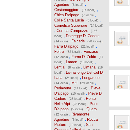
,
Agordino
(6 locali)
,
Cesiomaggiore
(14 locali)
,
Chies D'alpago
(7 locali)
,
Colle Santa Lucia
(5 locali)
Comelico Superiore
(14 locali)
,
Cortina D'ampezzo
(146
,
Domegge Di Cadore
locali)
,
,
Falcade
(14 locali)
(28 locali)
,
Farra D'alpago
(21 locali)
,
Feltre
Fonzaso
(82 locali)
,
Forno Di Zoldo
(12 locali)
(14
,
,
Lamon
locali)
(10 locali)
,
Lentiai
Limana
(8 locali)
(19
,
Livinallongo Del Col Di
locali)
,
Lana
Longarone
(24 locali)
,
,
Mel
(14 locali)
(29 locali)
,
Pedavena
Pieve
(14 locali)
,
D'alpago
Pieve Di
(10 locali)
,
Cadore
Ponte
(25 locali)
,
Nelle Alpi
Puos
(28 locali)
,
D'alpago
Quero
(5 locali)
,
Rivamonte
(12 locali)
,
Agordino
Rocca
(6 locali)
,
Pietore
San
(19 locali)
,
Gregorio Nelle Alpi