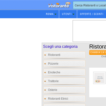
Prenotazione
ROMA
UTENTI
OFFERTE / SCONTI
Ristorante
Ristora
Scegli una categoria
CAMBIA LA 
Ristoranti
Ordi
Pizzerie
Enoteche
Trattorie
Osterie
Ristoranti Etnici