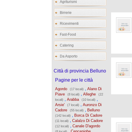
Agriturismi
Birrerie
Ricevimenti
Fast-Food
Catering
Da Asporto
Città di provincia Belluno
Pagine per le città
,
Agordo
Alano Di
(17 locali)
,
Piave
Alleghe
(8 locali)
(22
,
,
Arabba
locali)
(10 locali)
,
Arsie'
Auronzo Di
(7 locali)
,
Cadore
Belluno
(55 locali)
,
Borca Di Cadore
(142 locali)
,
Calalzo Di Cadore
(11 locali)
,
Canale D'agordo
(12 locali)
,
Cencenighe
(8 locali)