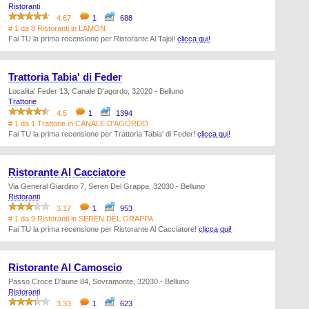
Ristoranti
4.67
1
688
# 1 da 8 Ristoranti in LAMON
Fai TU la prima recensione per Ristorante Al Tajol!
clicca qui!
Trattoria Tabia' di Feder
Localita' Feder 13, Canale D'agordo, 32020 - Belluno
Trattorie
4.5
1
1394
# 1 da 1 Trattorie in CANALE D'AGORDO
Fai TU la prima recensione per Trattoria Tabia' di Feder!
clicca qui!
Ristorante Al Cacciatore
Via General Giardino 7, Seren Del Grappa, 32030 - Belluno
Ristoranti
3.17
1
953
# 1 da 9 Ristoranti in SEREN DEL GRAPPA
Fai TU la prima recensione per Ristorante Al Cacciatore!
clicca qui!
Ristorante Al Camoscio
Passo Croce D'aune 84, Sovramonte, 32030 - Belluno
Ristoranti
3.33
1
623