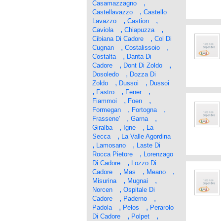
,
Casamazzagno
,
Castellavazzo
Castello
,
,
Lavazzo
Castion
,
,
Caviola
Chiapuzza
,
Cibiana Di Cadore
Col Di
,
,
Cugnan
Costalissoio
,
Costalta
Danta Di
,
,
Cadore
Dont Di Zoldo
,
Dosoledo
Dozza Di
,
,
Zoldo
Dussoi
Dussoi
,
,
,
Fastro
Fener
,
,
Fiammoi
Foen
,
,
Formegan
Fortogna
,
,
Frassene'
Garna
,
,
Giralba
Igne
La
,
Secca
La Valle Agordina
,
,
Lamosano
Laste Di
,
Rocca Pietore
Lorenzago
,
Di Cadore
Lozzo Di
,
,
,
Cadore
Mas
Meano
,
,
Misurina
Mugnai
,
Norcen
Ospitale Di
,
,
Cadore
Paderno
,
,
Padola
Pelos
Perarolo
,
,
Di Cadore
Polpet