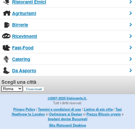
Ristoranti Etnici
Agriturismi
Birrerie
Ricevimenti
Fast-Food
Catering
Da Asporto
Scegli una città
©2007-2025 Iristorante.it.
.
Tutti I diritti riservati.
Privacy Policy
|
Termini e condizioni di uso
|
Listino di più citta
|
Taxi
Heathrow to London
si
Optimizare si Design
si
Prezzo Bitcoin crypto
e
Implant dentar Bucuresti
Sito Ristoranti Desktop