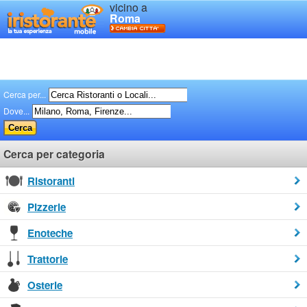
vicino a
Roma
Cerca per...
Dove...
Cerca per categoria
Ristoranti
Pizzerie
Enoteche
Trattorie
Osterie