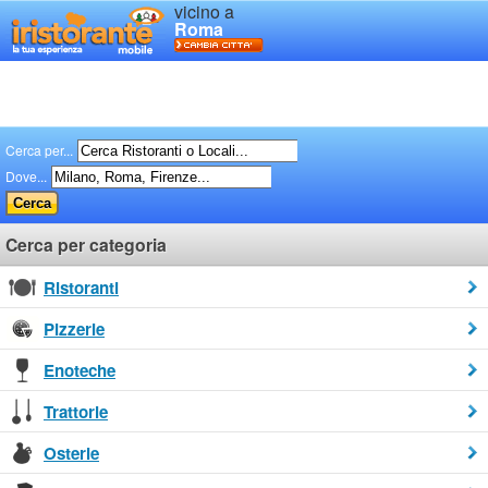
vicino a
Roma
Cerca per...
Dove...
Cerca per categoria
Ristoranti
Pizzerie
Enoteche
Trattorie
Osterie