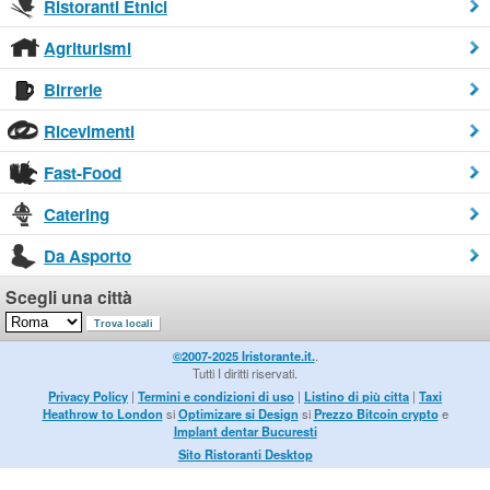
Ristoranti Etnici
Agriturismi
Birrerie
Ricevimenti
Fast-Food
Catering
Da Asporto
Scegli una città
©2007-2025 Iristorante.it.
.
Tutti I diritti riservati.
Privacy Policy
|
Termini e condizioni di uso
|
Listino di più citta
|
Taxi
Heathrow to London
si
Optimizare si Design
si
Prezzo Bitcoin crypto
e
Implant dentar Bucuresti
Sito Ristoranti Desktop