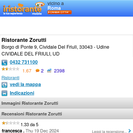
vicino a
Roma
Ristorante Zorutti
Borgo di Ponte 9, Cividale Del Friuli, 33043 - Udine
CIVIDALE DEL FRIULI
,
UD
0432 731100
1.67
2
2398
Ristoranti
vedi la mappa
Indicazioni
Immagini Ristorante Zorutti
Recensioni Ristorante Zorutti
1.33 da 5
francesca .
Thu 19 Dec 2024
Leggi la recensione...