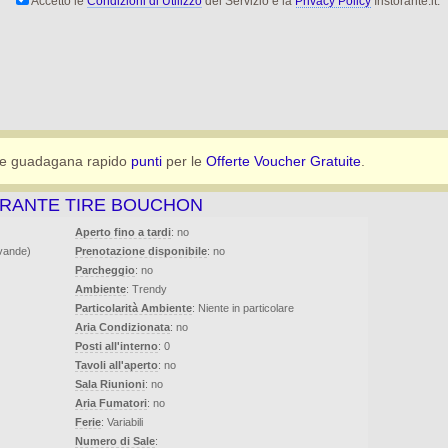
Accetto le
Condizioni di Utilizzo
del Servizio e la
Privacy Policy
Iristorante.it.
e guadagana rapido
punti
per le
Offerte Voucher Gratuite
.
ORANTE TIRE BOUCHON
Aperto fino a tardi
: no
evande)
Prenotazione disponibile
: no
Parcheggio
: no
Ambiente
: Trendy
Particolarità Ambiente
: Niente in particolare
Aria Condizionata
: no
Posti all'interno
: 0
Tavoli all'aperto
: no
Sala Riunioni
: no
Aria Fumatori
: no
Ferie
: Variabili
Numero di Sale
: