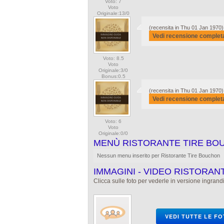
Voto: 7
Voto
Originale:13/0
(recensita in Thu 01 Jan 1970)
Vedi recensione complet
Voto: 8.5
Voto
Originale:3/0
Bonus:0.5
(recensita in Thu 01 Jan 1970)
Vedi recensione complet
Voto: 6
Voto
Originale:0/0
MENÙ RISTORANTE TIRE BO
Nessun menu inserito per Ristorante Tire Bouchon
IMMAGINI - VIDEO RISTORA
Clicca sulle foto per vederle in versione ingrandi
VEDI TUTTE LE F