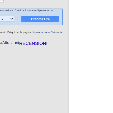
renotazione, l'orario e il numero di persone poi
Trento.Vai qui per la pagina di
prenotazione Ristorante
a
Attrazioni
RECENSIONI