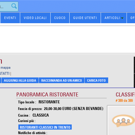
EVENTI
VIDEO LOCALI
CUOCO
GUIDE UTENTI
ARTICOLI
OF
n
a mappa
NTATTI
|
AGGIUNGI ALLA GUIDA
RACCOMANDA AD UN AMICO
CARICA FOTO
PANORAMICA RISTORANTE
CLASSIF
# 389 da 389
RISTORANTE
Tipo locale :
20,00-30,00 EURO (SENZA BEVANDE)
Fascia di prezzo:
CLASSICA
Cucina :
Curiosi più :
RISTORANTI CLASSICI IN TRENTO
Notifiche di attività :