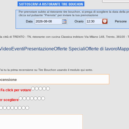
SOTTOSCRIVI A RISTORANTE TIRE BOUCHON
Per prenotare subito al ristorante tire bouchon, si prega di scegliere la data della p
clicca sul pulsante "Prenota" per inviare la tua prenotazione
Data
Orario
Persone
la città di TRENTO - TN, ristorante con cucina Classica indirizzo Via Milano 148, Trento, 38100 - 
 Video
Eventi
Presentazione
Offerte Speciali
Offerte di lavoro
Mapp
Fai tu la prima recensione su Tire Bouchon usando il modulo qui sotto.
 Fa click per votare
er scegliere