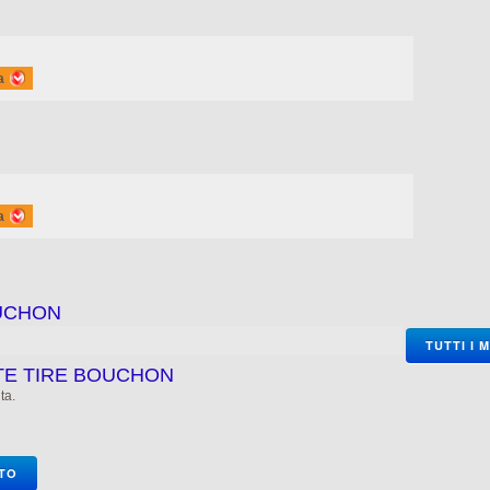
a
a
UCHON
TUTTI I 
NTE TIRE BOUCHON
ta.
OTO