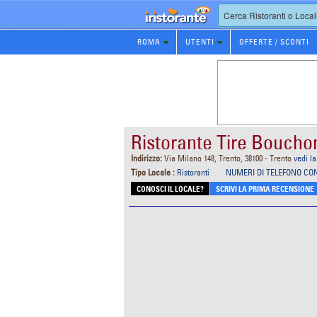
Prenotazione
ROMA
UTENTI
OFFERTE / SCONTI
Ristorante
Ristorante Tire Boucho
Indirizzo:
Via Milano 148, Trento, 38100 - Trento
vedi l
Tipo Locale :
Ristoranti
NUMERI DI TELEFONO CO
CONOSCI IL LOCALE?
SCRIVI LA PRIMA RECENSIONE