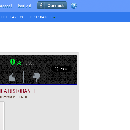
Accedi
Iscriviti
FERTE LAVORO
RISTORATORI
0
%
0
Voti
Voti Positivo
Voti Negativo
ICA RISTORANTE
Ristoranti in TRENTO