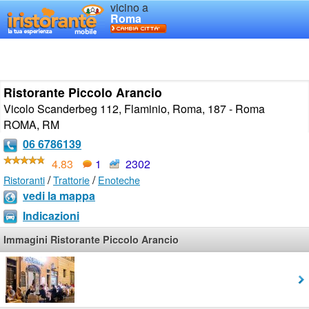
vicino a
Roma
Ristorante Piccolo Arancio
Vicolo Scanderbeg 112, Flaminio, Roma, 187 - Roma
ROMA
,
RM
06 6786139
4.83
1
2302
/
/
Ristoranti
Trattorie
Enoteche
vedi la mappa
Indicazioni
Immagini Ristorante Piccolo Arancio