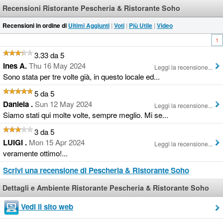
Recensioni Ristorante Pescheria & Ristorante Soho
Recensioni in ordine di
Ultimi Aggiunti
|
Voti
|
Più Utile
|
Video
1
3.33 da 5
Ines A.
Thu 16 May 2024
Leggi la recensione...
Sono stata per tre volte già, in questo locale ed...
5 da 5
Daniela .
Sun 12 May 2024
Leggi la recensione...
Siamo stati qui molte volte, sempre meglio. Mi se...
3 da 5
LUIGI .
Mon 15 Apr 2024
Leggi la recensione...
veramente ottimo!...
Scrivi una recensione di Pescheria & Ristorante Soho
Dettagli e Ambiente Ristorante Pescheria & Ristorante Soho
Vedi il sito web