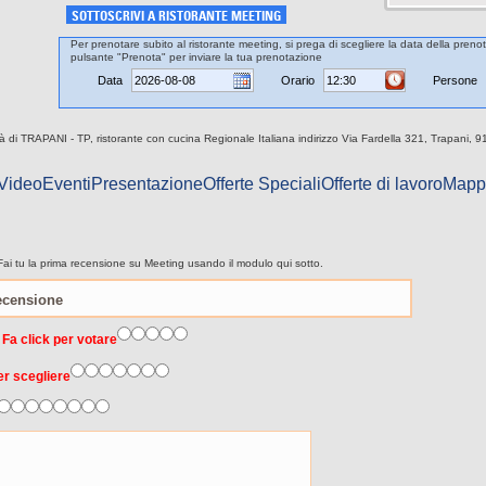
SOTTOSCRIVI A RISTORANTE MEETING
Per prenotare subito al ristorante meeting, si prega di scegliere la data della prenot
pulsante "Prenota" per inviare la tua prenotazione
Data
Orario
Persone
ttà di TRAPANI - TP, ristorante con cucina Regionale Italiana indirizzo Via Fardella 321, Trapani, 9
 Video
Eventi
Presentazione
Offerte Speciali
Offerte di lavoro
Mapp
ai tu la prima recensione su Meeting usando il modulo qui sotto.
 Fa click per votare
er scegliere