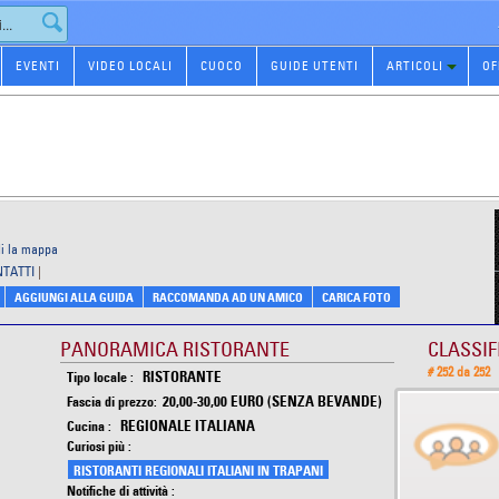
EVENTI
VIDEO LOCALI
CUOCO
GUIDE UTENTI
ARTICOLI
OF
i la mappa
NTATTI
|
AGGIUNGI ALLA GUIDA
RACCOMANDA AD UN AMICO
CARICA FOTO
PANORAMICA RISTORANTE
CLASSIF
# 252 da 252
RISTORANTE
Tipo locale :
20,00-30,00 EURO (SENZA BEVANDE)
Fascia di prezzo:
REGIONALE ITALIANA
Cucina :
Curiosi più :
RISTORANTI REGIONALI ITALIANI IN TRAPANI
Notifiche di attività :