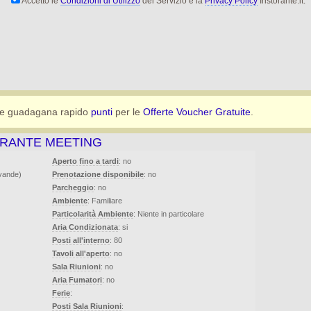
Accetto le
Condizioni di Utilizzo
del Servizio e la
Privacy Policy
Iristorante.it.
e guadagana rapido
punti
per le
Offerte Voucher Gratuite
.
ORANTE MEETING
Aperto fino a tardi
: no
evande)
Prenotazione disponibile
: no
Parcheggio
: no
Ambiente
: Familiare
Particolarità Ambiente
: Niente in particolare
Aria Condizionata
: si
Posti all'interno
: 80
Tavoli all'aperto
: no
Sala Riunioni
: no
Aria Fumatori
: no
Ferie
:
Posti Sala Riunioni
: