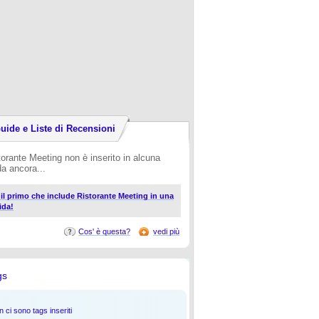
uide e Liste di Recensioni
torante Meeting non è inserito in alcuna
da ancora...
i il primo che include Ristorante Meeting in una
ida!
Cos' è questa?
vedi più
gs
 ci sono tags inseriti