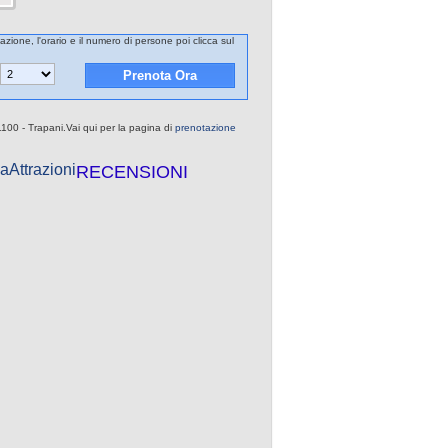
azione, l'orario e il numero di persone poi clicca sul
1100 - Trapani.Vai qui per la pagina di
prenotazione
a
Attrazioni
RECENSIONI