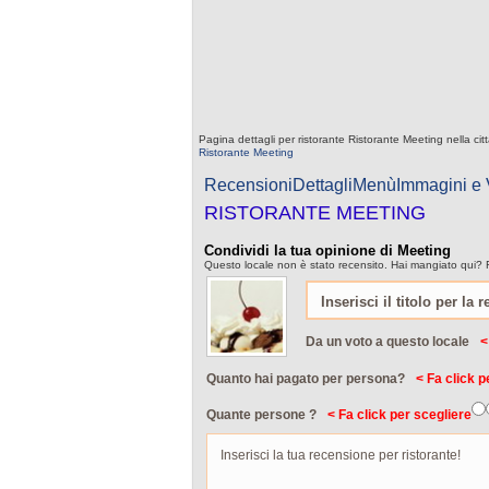
Pagina dettagli per ristorante Ristorante Meeting nella ci
Ristorante Meeting
Recensioni
Dettagli
Menù
Immagini e
RISTORANTE MEETING
Condividi la tua opinione di Meeting
Questo locale non è stato recensito. Hai mangiato qui? F
Da un voto a questo locale
<
Quanto hai pagato per persona?
< Fa click p
Quante persone ?
< Fa click per scegliere