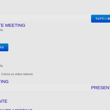
TUTTI I 
TE MEETING
ta.
OTO
ta.
e. Carica un video adesso
TING
PRESEN
NTE