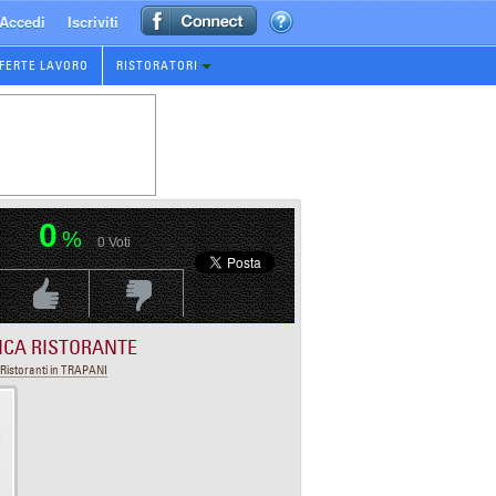
Accedi
Iscriviti
FERTE LAVORO
RISTORATORI
0
%
0
Voti
Voti Positivo
Voti Negativo
ICA RISTORANTE
Ristoranti in TRAPANI