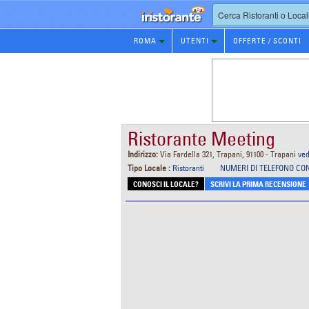
Prenotazione
ROMA
UTENTI
OFFERTE / SCONTI
Ristorante
Ristorante Meeting
Indirizzo:
Via Fardella 321, Trapani, 91100 - Trapani
ved
Tipo Locale :
Ristoranti
NUMERI DI TELEFONO CO
CONOSCI IL LOCALE?
SCRIVI LA PRIMA RECENSIONE