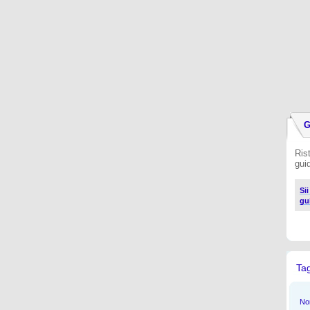
G
Ris
gui
Si
gu
Ta
Non