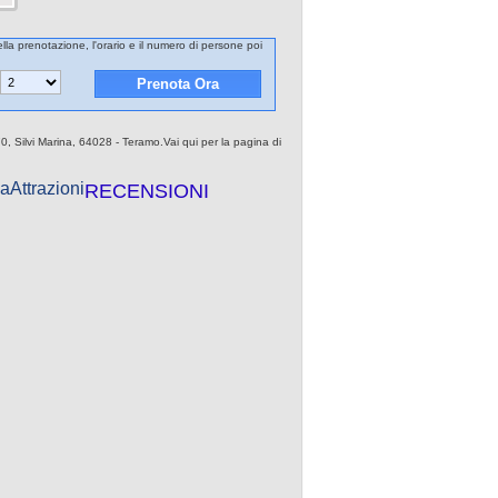
lla prenotazione, l'orario e il numero di persone poi
0, Silvi Marina, 64028 - Teramo.Vai qui per la pagina di
a
Attrazioni
RECENSIONI