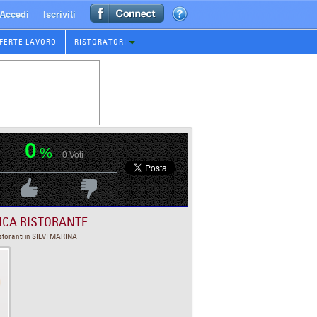
Accedi
Iscriviti
FERTE LAVORO
RISTORATORI
0
%
0
Voti
Voti Positivo
Voti Negativo
ICA RISTORANTE
storanti in SILVI MARINA