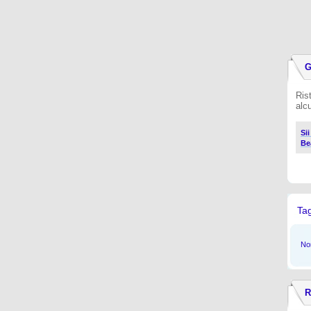
G
Ris
alc
Si
Be
Ta
Non
R