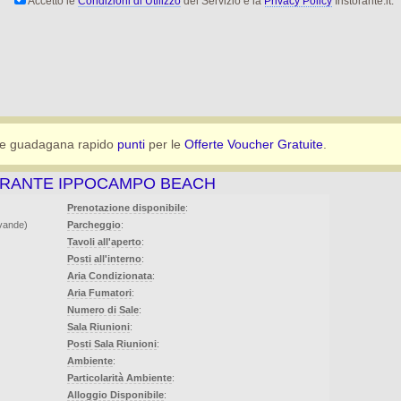
Accetto le
Condizioni di Utilizzo
del Servizio e la
Privacy Policy
Iristorante.it.
e guadagana rapido
punti
per le
Offerte Voucher Gratuite
.
TORANTE IPPOCAMPO BEACH
Prenotazione disponibile
:
evande)
Parcheggio
:
Tavoli all'aperto
:
Posti all'interno
:
Aria Condizionata
:
Aria Fumatori
:
Numero di Sale
:
Sala Riunioni
:
Posti Sala Riunioni
:
Ambiente
:
Particolarità Ambiente
:
Alloggio Disponibile
: