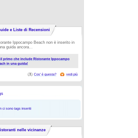
uide e Liste di Recensioni
torante Ippocampo Beach non è inserito in
una guida ancora...
i il primo che include Ristorante Ippocampo
ach in una guida!
Cos' è questa?
vedi più
gs
 ci sono tags inseriti
istoranti nelle vicinanze