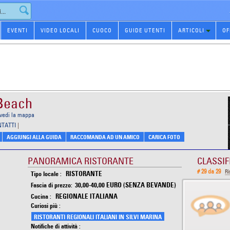
EVENTI
VIDEO LOCALI
CUOCO
GUIDE UTENTI
ARTICOLI
OF
 Beach
vedi la mappa
NTATTI
|
AGGIUNGI ALLA GUIDA
RACCOMANDA AD UN AMICO
CARICA FOTO
PANORAMICA RISTORANTE
CLASSIF
# 29 da 29
Ri
RISTORANTE
Tipo locale :
30,00-40,00 EURO (SENZA BEVANDE)
Fascia di prezzo:
REGIONALE ITALIANA
Cucina :
Curiosi più :
RISTORANTI REGIONALI ITALIANI IN SILVI MARINA
Notifiche di attività :