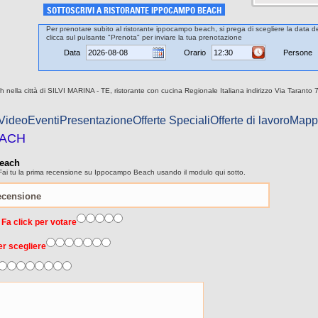
SOTTOSCRIVI A RISTORANTE IPPOCAMPO BEACH
Per prenotare subito al ristorante ippocampo beach, si prega di scegliere la data de
clicca sul pulsante "Prenota" per inviare la tua prenotazione
Data
Orario
Persone
nella città di SILVI MARINA - TE, ristorante con cucina Regionale Italiana indirizzo Via Taranto 7
 Video
Eventi
Presentazione
Offerte Speciali
Offerte di lavoro
Mapp
EACH
Beach
Fai tu la prima recensione su Ippocampo Beach usando il modulo qui sotto.
 Fa click per votare
er scegliere