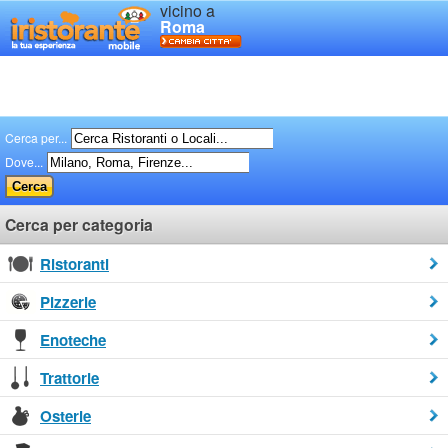
vicino a
Roma
Cerca per...
Dove...
Cerca per categoria
Ristoranti
Pizzerie
Enoteche
Trattorie
Osterie