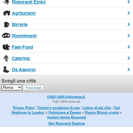
Ristoranti Etnici
Agriturismi
Birrerie
Ricevimenti
Fast-Food
Catering
Da Asporto
Scegli una città
©2007-2025 Iristorante.it.
.
Tutti I diritti riservati.
Privacy Policy
|
Termini e condizioni di uso
|
Listino di più citta
|
Taxi
Heathrow to London
si
Optimizare si Design
si
Prezzo Bitcoin crypto
e
Implant dentar Bucuresti
Sito Ristoranti Desktop