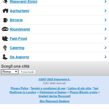
Ristoranti Etnici
Agriturismi
Birrerie
Ricevimenti
Fast-Food
Catering
Da Asporto
Scegli una città
©2007-2025 Iristorante.it.
.
Tutti I diritti riservati.
Privacy Policy
|
Termini e condizioni di uso
|
Listino di più citta
|
Taxi
Heathrow to London
si
Optimizare si Design
si
Prezzo Bitcoin crypto
e
Implant dentar Bucuresti
Sito Ristoranti Desktop