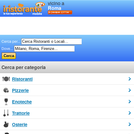
vicino a
Roma
Cerca per...
Dove...
Cerca per categoria
Ristoranti
Pizzerie
Enoteche
Trattorie
Osterie