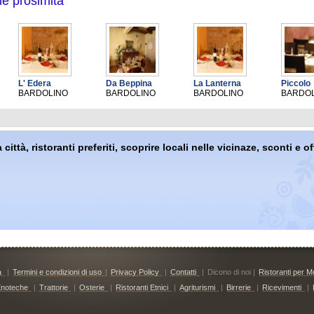
le prosimità
L' Edera
Da Beppina
La Lanterna
Piccolo
BARDOLINO
BARDOLINO
BARDOLINO
BARDO
 città, ristoranti preferiti, scoprire locali nelle vicinaze, sconti e 
à
|
Termini e condizioni di uso
|
Privacy Policy
|
Contatti
|
Dicono di noi |
Ristoranti per Mo
noteche
|
Trattorie
|
Osterie
|
Ristoranti Etnici
|
Agriturismi
|
Birrerie
|
Ricevimenti
|