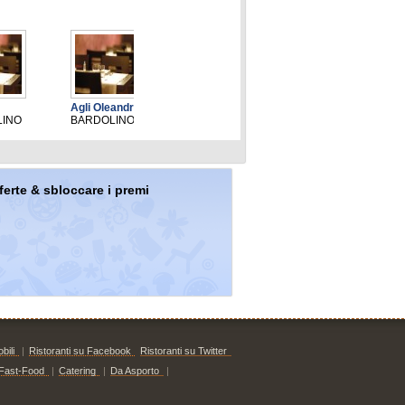
Agli Oleandri
L' Edera
Da Beppina
LINO
BARDOLINO
BARDOLINO
BARDOLINO
offerte & sbloccare i premi
bili
|
Ristoranti su Facebook
Ristoranti su Twitter
Fast-Food
|
Catering
|
Da Asporto
|