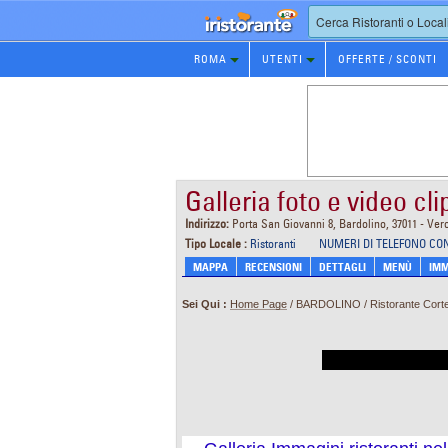
Prenotazione
ROMA
UTENTI
OFFERTE / SCONTI
Ristorante
Galleria foto e video cl
Indirizzo:
Porta San Giovanni 8, Bardolino, 37011 - Ver
Tipo Locale :
Ristoranti
NUMERI DI TELEFONO CO
MAPPA
RECENSIONI
DETTAGLI
MENÙ
IMM
Sei Qui :
Home Page
/ BARDOLINO / Ristorante Corte 