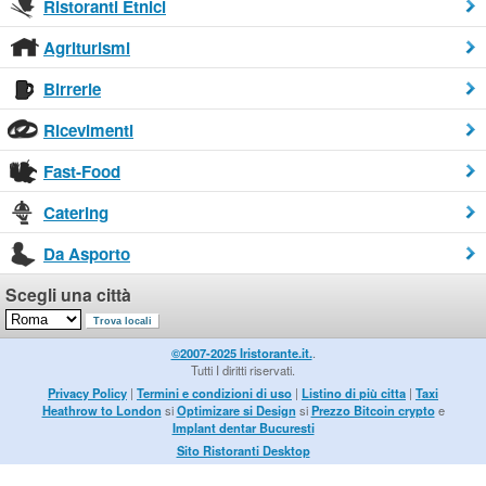
Ristoranti Etnici
Agriturismi
Birrerie
Ricevimenti
Fast-Food
Catering
Da Asporto
Scegli una città
©2007-2025 Iristorante.it.
.
Tutti I diritti riservati.
Privacy Policy
|
Termini e condizioni di uso
|
Listino di più citta
|
Taxi
Heathrow to London
si
Optimizare si Design
si
Prezzo Bitcoin crypto
e
Implant dentar Bucuresti
Sito Ristoranti Desktop