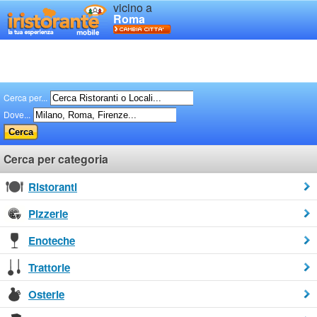
vicino a
Roma
Cerca per...
Dove...
Cerca per categoria
Ristoranti
Pizzerie
Enoteche
Trattorie
Osterie