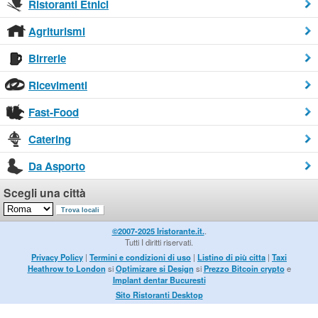
Ristoranti Etnici
Agriturismi
Birrerie
Ricevimenti
Fast-Food
Catering
Da Asporto
Scegli una città
©2007-2025 Iristorante.it.
.
Tutti I diritti riservati.
Privacy Policy
|
Termini e condizioni di uso
|
Listino di più citta
|
Taxi
Heathrow to London
si
Optimizare si Design
si
Prezzo Bitcoin crypto
e
Implant dentar Bucuresti
Sito Ristoranti Desktop