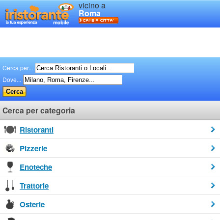
vicino a
Roma
Cerca per...
Dove...
Cerca per categoria
Ristoranti
Pizzerie
Enoteche
Trattorie
Osterie