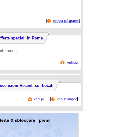
mappa più grande
fferte speciali in Roma
erte recenti
vedi più
ecensioni Recenti sui Locali
vedi più
vedi la mappa
offerte & sbloccare i premi