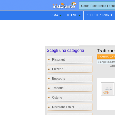
Prenotazione
ROMA
UTENTI
OFFERTE / SCONTI
Ristorante
Trattori
Scegli una categoria
CAMBIA LA 
Ristoranti
Ordi
Pizzerie
Enoteche
Trattorie
Osterie
Ristoranti Etnici