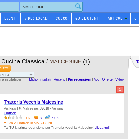
EVENTI
VIDEO LOCALI
CUOCO
GUIDE UTENTI
ARTICOLI
OF
e Cucina Classica
/
MALCESINE
(1)
T
CITTÀ
na risultati per :
Migliori risultati
|
Recenti
|
Più recensioni
|
Voti
|
Offerte
|
Video
1
Trattoria Vecchia Malcesine
Via Pisort 6, Malcesine, 37018 - Verona
Trattorie
1.5
0
1163
# 2 da 2 Trattorie in MALCESINE
Fai TU la prima recensione per Trattoria Vecchia Malcesine!
clicca qui!