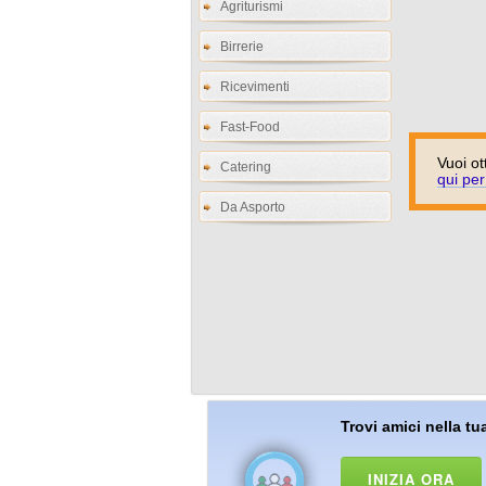
Agriturismi
Birrerie
Ricevimenti
Fast-Food
Vuoi ot
Catering
qui per
Da Asporto
Trovi amici nella tua
INIZIA ORA