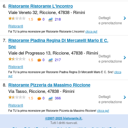
6.
Ristorante Ristorante L'incontro
Viale Veneto 32, Riccione, 47838 - Rimini
Dettagli
1.5
0
218
e prenotazione
Ristoranti
Fai TU la prima recensione per Ristorante Ristorante L'incontro!
clicca qui!
7.
Ristorante Piadina Regina Di Mercatelli Mario E C.
Snc
Viale del Progresso 13, Riccione, 47838 - Rimini
Dettagli
1.5
0
217
e prenotazione
Ristoranti
Fai TU la prima recensione per Ristorante Piadina Regina Di Mercatelli Mario E C. Snc!
clicca
qui!
8.
Ristorante Pizzeria da Massimo Riccione
Via Tasso, Riccione, 47838 - Rimini
Dettagli
1.5
0
366
e prenotazione
Ristoranti
Fai TU la prima recensione per Ristorante Pizzeria da Massimo Riccione!
clicca qui!
©2007-2025 Iristorante.it.
.
Tutti I diritti riservati.