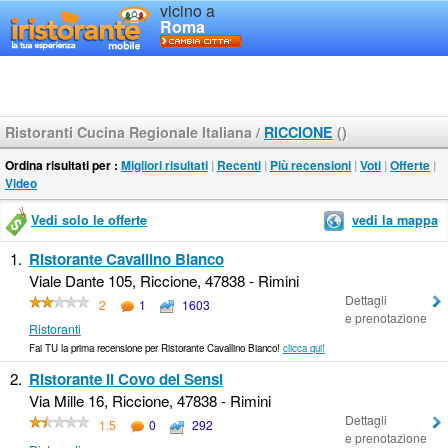
vicino a
Roma
Ristoranti Cucina Regionale Italiana
/
RICCIONE
()
Ordina risultati per :
Migliori risultati
|
Recenti
|
Più recensioni
|
Voti
|
Offerte
|
Video
Vedi solo le offerte
vedi la mappa
1.
Ristorante Cavallino Bianco
Viale Dante 105, Riccione, 47838 - Rimini
Dettagli
2
1
1603
e prenotazione
Ristoranti
Fai TU la prima recensione per Ristorante Cavallino Bianco!
clicca qui!
2.
Ristorante Il Covo dei Sensi
Via Mille 16, Riccione, 47838 - Rimini
Dettagli
1.5
0
292
e prenotazione