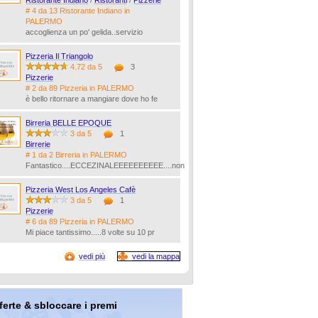
Ristorante Indiano
/
Ristoranti
/
Pizzerie
# 4 da 13 Ristorante Indiano in
PALERMO
accoglienza un po' gelida..servizio
Pizzeria Il Triangolo
4.72 da 5
3
Pizzerie
# 2 da 89 Pizzeria in PALERMO
è bello ritornare a mangiare dove ho fe
Birreria BELLE EPOQUE
3 da 5
1
Birrerie
# 1 da 2 Birreria in PALERMO
Fantastico....ECCEZINALEEEEEEEEEE....non
Pizzeria West Los Angeles Cafè
3 da 5
1
Pizzerie
# 6 da 89 Pizzeria in PALERMO
Mi piace tantissimo.....8 volte su 10 pr
vedi più
vedi la mappa
offerte & sbloccare i premi