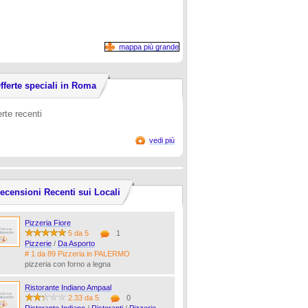
mappa più grande
fferte speciali in Roma
erte recenti
vedi più
ecensioni Recenti sui Locali
Pizzeria Fiore
5 da 5
1
Pizzerie
/
Da Asporto
# 1 da 89 Pizzeria in PALERMO
pizzeria con forno a legna
Ristorante Indiano Ampaal
2.33 da 5
0