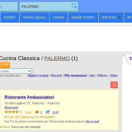
EVENTI
VIDEO LOCALI
CUOCO
GUIDE UTENTI
ARTICOLI
OF
 Cucina Classica
/
PALERMO
(1)
T
CITTÀ
na risultati per :
Migliori risultati
|
Recenti
|
Più recensioni
|
Voti
|
Offerte
|
Video
1
Ristorante Ambasciatori
Via Bersagliere 37, Palermo, - Palermo
Ristoranti
3.83
1
1147
# 8 da 1873 Ristoranti in PALERMO
Fai TU la prima recensione per Ristorante Ambasciatori!
clicca qui!
Premium.
Clicca qui per dettagli