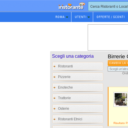
Prenotazione
ROMA
UTENTI
OFFERTE / SCONTI
Ristorante
Birrerie
Scegli una categoria
CAMBIA LA 
Ristoranti
Ordi
Pizzerie
Enoteche
Trattorie
Osterie
Ristoranti Etnici
Risultato 