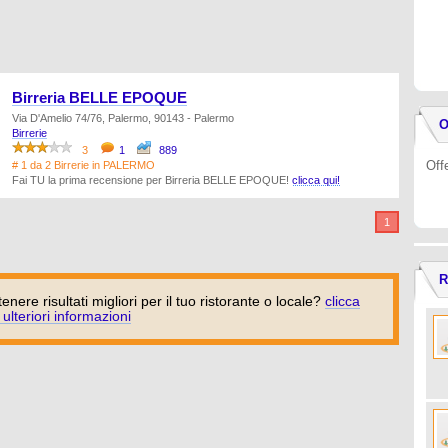
Birreria BELLE EPOQUE
Via D'Amelio 74/76, Palermo, 90143 - Palermo
O
Birrerie
3
1
889
Off
# 1 da 2 Birrerie in PALERMO
Fai TU la prima recensione per Birreria BELLE EPOQUE!
clicca qui!
1
R
tenere risultati migliori per il tuo ristorante o locale?
clicca
 ulteriori informazioni