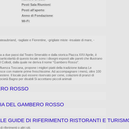
Posti Sala Riunioni
:
Posti all'aperto
:
Anno di Fondazione
:
Wi-Fi
:
eaubriand, -tagliate e Fiorentine, -grigliate miste -insalate di mare, -
a a due passi dal Teatro Smeraldo e dalla storica Piazza XXV Aprile, è
rticolarità di questo locale sono i disegni esposti alle pareti che illustrano
l Collodi, dalla quale ne deriva il nome “Gambero Rosso”.
luenza Toscana, propone i migliori piatti della tradizione italiana Le
 pesce con materie prime freschissime. Ad accompagnare i menù, oltre 100
 e estere. Il locale può essere riservato per cene, colazioni di pranzi di
ietà Bagno per disabili Si accettano piccoli animali
ERO ROSSO
ERIA DEL GAMBERO ROSSO
LE GUIDE DI RIFERIMENTO RISTORANTI E TURISM
iferimenti o altri siti.