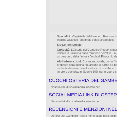
Specialità
: -Tagliatelle del Gambero Rosso -chat
linguine all’astice -spaghetti con le aragostelle
Slogan del Locale
:
Curiosità
: L’Osteria del Gambero Rosso, situat
ubicata in un’antica casa milanese del “900. La pa
un percorso della famosa favola di Pinocchio de
Altri informazioni
: Cucina nazionale, con un'inf
proposte della cucina riguardano la carne e il
etichette di vini nazionali e ottime birre italiane
lavoro o compleanni Sconto 10% per gruppi e soc
CUOCHI OSTERIA DEL GAMB
Nessun link di social media inserito per
SOCIAL MEDIA LINK DI OST
Nessun link di social media inserito per
RECENSIONI E MENZIONI NEL
Osteria Del Gambero Rosso non è citato nelle guide di r