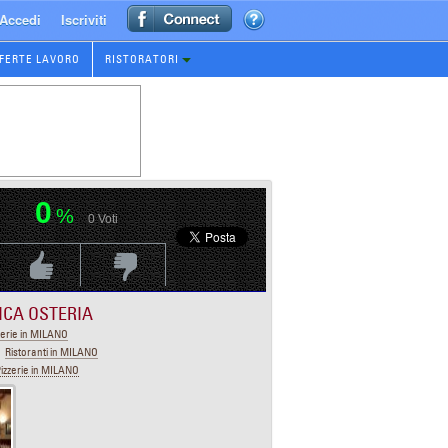
Accedi
Iscriviti
FERTE LAVORO
RISTORATORI
0
%
0
Voti
Voti Positivo
Voti Negativo
ICA OSTERIA
erie in MILANO
Ristoranti in MILANO
izzerie in MILANO