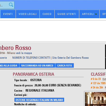
EVENTI
VIDEO LOCALI
CUOCO
GUIDE UTENTI
ARTICOLI
OF
mbero Rosso
20154 - Milano
vedi la mappa
zzerie
NUMERI DI TELEFONO CONTATTI
|
Sito Osteria Del Gambero Rosso
GI ALLA GUIDA
RACCOMANDA AD UN AMICO
CARICA FOTO
PANORAMICA OSTERIA
CLASSIF
# 9 da 23
Ost
OSTERIA
Tipo locale :
# 127 da 7305
20,00-30,00 EURO (SENZA BEVANDE)
Fascia di prezzo:
# 24 da 294
P
REGIONALE ITALIANA
Cucina :
Curiosi più :
OSTERIE REGIONALI ITALIANI IN MILANO
Notifiche di attività :