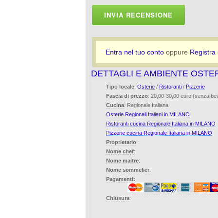
INVIA RECENSIONE
Entra nel tuo conto
oppure
Registra
DETTAGLI E AMBIENTE OSTE
Tipo locale
:
Osterie
/
Ristoranti
/
Pizzerie
Fascia di prezzo
: 20,00-30,00 euro (senza b
Cucina
: Regionale Italiana
Osterie Regionali Italiani in MILANO
Ristoranti cucina Regionale Italiana in MILANO
Pizzerie cucina Regionale Italiana in MILANO
Proprietario
:
Nome chef
:
Nome maitre
:
Nome sommelier
:
Pagamenti:
Chiusura
: