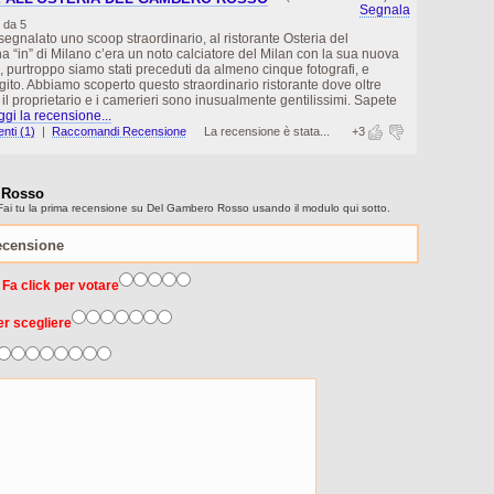
Segnala
 da 5
segnalato uno scoop straordinario, al ristorante Osteria del
“in” di Milano c’era un noto calciatore del Milan con la sua nuova
te, purtroppo siamo stati preceduti da almeno cinque fotografi, e
uggito. Abbiamo scoperto questo straordinario ristorante dove oltre
il proprietario e i camerieri sono inusualmente gentilissimi. Sapete
gi la recensione...
ti (1)
|
Raccomandi Recensione
La recensione è stata...
+3
o Rosso
Fai tu la prima recensione su Del Gambero Rosso usando il modulo qui sotto.
 Fa click per votare
er scegliere