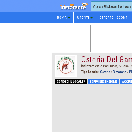
Prenotazione
ROMA
UTENTI
OFFERTE / SCONTI
Ristorante
Osteria Del Ga
Indirizzo:
Viale Pasubio 6, Milano, 
Tipo Locale :
Osterie
/
Ristoranti
/
Pi
CONOSCI IL LOCALE?
SCRIVI RECENSIONE
AGGIUN