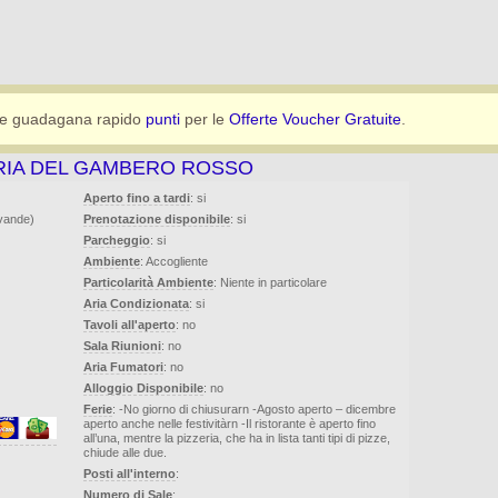
e guadagana rapido
punti
per le
Offerte Voucher Gratuite
.
RIA DEL GAMBERO ROSSO
Aperto fino a tardi
: si
evande)
Prenotazione disponibile
: si
Parcheggio
: si
Ambiente
: Accogliente
Particolarità Ambiente
: Niente in particolare
Aria Condizionata
: si
Tavoli all'aperto
: no
Sala Riunioni
: no
Aria Fumatori
: no
Alloggio Disponibile
: no
Ferie
: -No giorno di chiusurarn -Agosto aperto – dicembre
aperto anche nelle festivitàrn -Il ristorante è aperto fino
all’una, mentre la pizzeria, che ha in lista tanti tipi di pizze,
chiude alle due.
Posti all'interno
:
Numero di Sale
: