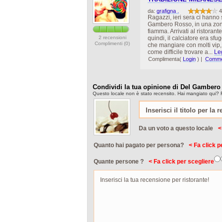
da:
grafigna .
4
Ragazzi, ieri sera ci hanno 
Gambero Rosso, in una zona 
fiamma. Arrivati al ristoran
2 recensioni
quindi, il calciatore era sf
Complimenti (0)
che mangiare con molti vip, 
come difficile trovare a...
Leg
Complimenta(
Login
)
|
Commen
Condividi la tua opinione di Del Gamber
Questo locale non è stato recensito. Hai mangiato qui? 
Da un voto a questo locale
<
Quanto hai pagato per persona?
< Fa click p
Quante persone ?
< Fa click per scegliere