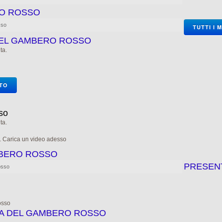
RO ROSSO
sso
TUTTI I 
 DEL GAMBERO ROSSO
ta.
OTO
so
ta.
e. Carica un video adesso
MBERO ROSSO
PRESEN
osso
osso
IA DEL GAMBERO ROSSO