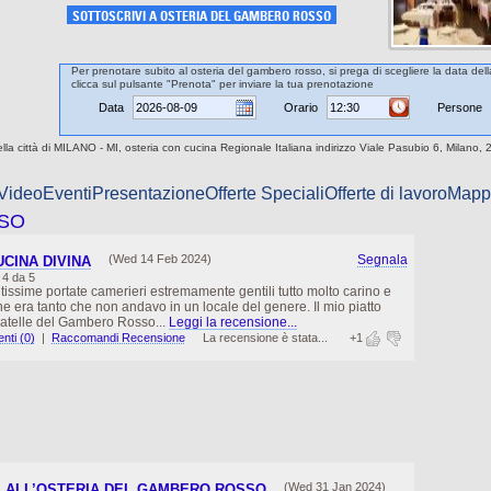
SOTTOSCRIVI A OSTERIA DEL GAMBERO ROSSO
Per prenotare subito al osteria del gambero rosso, si prega di scegliere la data dell
clicca sul pulsante "Prenota" per inviare la tua prenotazione
Data
Orario
Persone
la città di MILANO - MI, osteria con cucina Regionale Italiana indirizzo Viale Pasubio 6, Milano, 
 Video
Eventi
Presentazione
Offerte Speciali
Offerte di lavoro
Mapp
SSO
(Wed 14 Feb 2024)
Segnala
CINA DIVINA
4 da 5
tissime portate camerieri estremamente gentili tutto molto carino e
che era tanto che non andavo in un locale del genere. Il mio piatto
liatelle del Gambero Rosso...
Leggi la recensione...
ti (0)
|
Raccomandi Recensione
La recensione è stata...
+1
(Wed 31 Jan 2024)
E ALL’OSTERIA DEL GAMBERO ROSSO